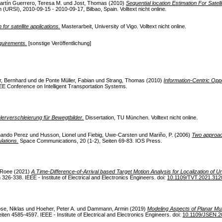
artín Guerrero, Teresa M.
und
Jost, Thomas
(2010)
Sequential location Estimation For Satel
 (URSI), 2010-09-15 - 2010-09-17, Bilbao, Spain. Volltext nicht online.
 for satellite applications.
Masterarbeit, University of Vigo. Volltext nicht online.
quirements.
[sonstige Veröffentlichung]
r, Bernhard
und
de Ponte Müller, Fabian
und
Strang, Thomas
(2010)
Information-Centric Oppo
EEE Conference on Intelligent Transportation Systems.
lerverschleierung für Bewegtbilder.
Dissertation, TU München. Volltext nicht online.
nando Perez
und
Husson, Lionel
und
Fiebig, Uwe-Carsten
und
Mariño, P.
(2006)
Two approach
lations.
Space Communications, 20 (1-2), Seiten 69-83. IOS Press.
 Roee
(2021)
A Time-Difference-of-Arrival based Target Motion Analysis for Localization of U
326-338. IEEE - Institute of Electrical and Electronics Engineers. doi:
10.1109/TVT.2021.31
se, Niklas
und
Hoeher, Peter A.
und
Dammann, Armin
(2019)
Modeling Aspects of Planar Mul
ten 4585-4597. IEEE - Institute of Electrical and Electronics Engineers. doi:
10.1109/JSEN.2