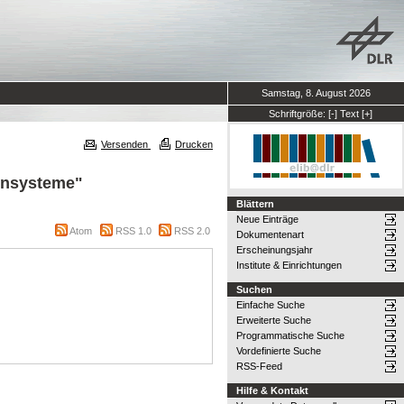
Samstag, 8. August 2026
Schriftgröße:
[-]
Text
[+]
Versenden
Drucken
tensysteme"
Blättern
Neue Einträge
Atom
RSS 1.0
RSS 2.0
Dokumentenart
Erscheinungsjahr
Institute & Einrichtungen
Suchen
Einfache Suche
Erweiterte Suche
Programmatische Suche
Vordefinierte Suche
RSS-Feed
Hilfe & Kontakt