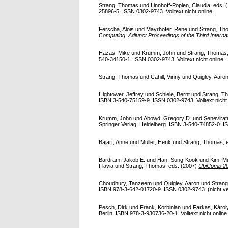
Strang, Thomas
und
Linnhoff-Popien, Claudia
, eds.
25896-5. ISSN 0302-9743. Volltext nicht online.
Ferscha, Alois
und
Mayrhofer, Rene
und
Strang, T
Computing. Adjunct Proceedings of the Third Intern
Hazas, Mike
und
Krumm, John
und
Strang, Thomas
540-34150-1. ISSN 0302-9743. Volltext nicht online.
Strang, Thomas
und
Cahill, Vinny
und
Quigley, Aaro
Hightower, Jeffrey
und
Schiele, Bernt
und
Strang, T
ISBN 3-540-75159-9. ISSN 0302-9743. Volltext nicht 
Krumm, John
und
Abowd, Gregory D.
und
Senevirat
Springer Verlag, Heidelberg. ISBN 3-540-74852-0. ISS
Bajart, Anne
und
Muller, Henk
und
Strang, Thomas
,
Bardram, Jakob E.
und
Han, Sung-Kook
und
Kim, M
Flavia
und
Strang, Thomas
, eds. (2007)
UbiComp 20
Choudhury, Tanzeem
und
Quigley, Aaron
und
Stran
ISBN 978-3-642-01720-9. ISSN 0302-9743. (nicht veröf
Pesch, Dirk
und
Frank, Korbinian
und
Farkas, Károl
Berlin. ISBN 978-3-930736-20-1. Volltext nicht online