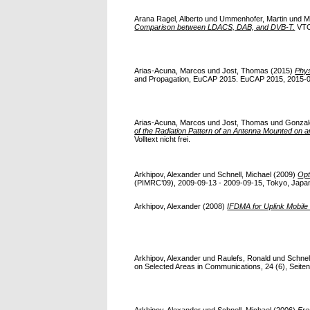
Arana Ragel, Alberto
und
Ummenhofer, Martin
und
M
Comparison between LDACS, DAB, and DVB-T.
VTC2
Arias-Acuna, Marcos
und
Jost, Thomas
(2015)
Phys
and Propagation, EuCAP 2015. EuCAP 2015, 2015-04-12
Arias-Acuna, Marcos
und
Jost, Thomas
und
Gonzal
of the Radiation Pattern of an Antenna Mounted on an
Volltext nicht frei.
Arkhipov, Alexander
und
Schnell, Michael
(2009)
Opt
(PIMRC’09), 2009-09-13 - 2009-09-15, Tokyo, Japan. 
Arkhipov, Alexander
(2008)
IFDMA for Uplink Mobil
Arkhipov, Alexander
und
Raulefs, Ronald
und
Schnel
on Selected Areas in Communications, 24 (6), Seite
Arkhipov, Alexander
und
Schnell, Michael
(2006)
Fre