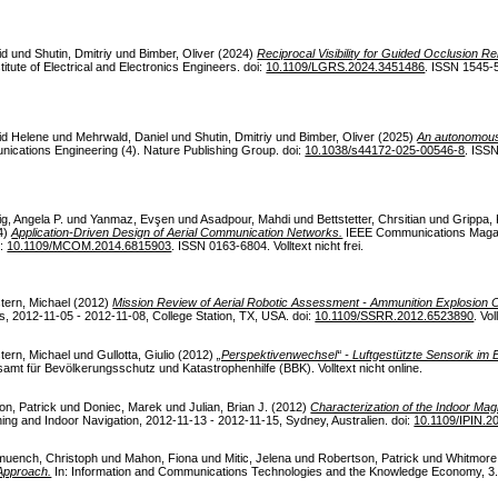
id
und
Shutin, Dmitriy
und
Bimber, Oliver
(2024)
Reciprocal Visibility for Guided Occlusion R
tute of Electrical and Electronics Engineers. doi:
10.1109/LGRS.2024.3451486
. ISSN 1545-
rid Helene
und
Mehrwald, Daniel
und
Shutin, Dmitriy
und
Bimber, Oliver
(2025)
An autonomous
cations Engineering (4). Nature Publishing Group. doi:
10.1038/s44172-025-00546-8
. ISS
ig, Angela P.
und
Yanmaz, Evşen
und
Asadpour, Mahdi
und
Bettstetter, Chrsitian
und
Grippa,
4)
Application-Driven Design of Aerial Communication Networks.
IEEE Communications Magazi
i:
10.1109/MCOM.2014.6815903
. ISSN 0163-6804. Volltext nicht frei.
tern, Michael
(2012)
Mission Review of Aerial Robotic Assessment - Ammunition Explosion 
 2012-11-05 - 2012-11-08, College Station, TX, USA. doi:
10.1109/SSRR.2012.6523890
. Vol
tern, Michael
und
Gullotta, Giulio
(2012)
„Perspektivenwechsel“ - Luftgestützte Sensorik im 
mt für Bevölkerungsschutz und Katastrophenhilfe (BBK). Volltext nicht online.
on, Patrick
und
Doniec, Marek
und
Julian, Brian J.
(2012)
Characterization of the Indoor Magn
ning and Indoor Navigation, 2012-11-13 - 2012-11-15, Sydney, Australien. doi:
10.1109/IPIN.2
uench, Christoph
und
Mahon, Fiona
und
Mitic, Jelena
und
Robertson, Patrick
und
Whitmore
Approach.
In: Information and Communications Technologies and the Knowledge Economy, 3.