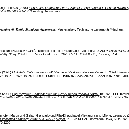
rang, Thomas
(2005)
Issues and Requirements for Bayesian Approaches in Context Aware 
A 2005, 2005-05-12, Wessling Deutschland.
tive Air Traffic Situational Awareness.
Masterarbeit, Technische Universität München.
Angel
und
Blázquez-García, Rodrigo
und
Filip-Dhaubhadel, Alexandra
(2026)
Passive Radar fo
bility Study.
2026 IEEE Radar Conference, 2026-05-11 - 2026-05-15, Phoenix, USA.
a
(2025)
Multistatic Data Fusion for GNSS-Based Air-to-Air Passive Radar.
In: 2024 Interna
24-10-21 - 2024-10-25, Rennes, Frankreich. ISBN 979-835036238-1. ISSN 1097-5764. Volltext
a
(2025)
Ego-Migration Compensation for GNSS-Based Passive Radar.
In: 2025 IEEE Inter
25-05-05 - 2025-05-09, Atlanta, USA. doi:
10.1109/RADAR52380.2025.11032047
. ISBN 979-
hofer, Martin
und
Gelao, Giancarlo
und
Filip-Dhaubhadel, Alexandra
und
Milone, Leonardo
(
 validation campaign in the ASTONISH project.
In: 15th SESAR Innovation Days, SIDs 2025
70-1268.