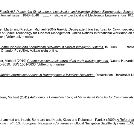
FootSLAM: Pedestrian Simultaneous Localization and Mapping Without Exteroceptive Sensor
ennial Issue), 1840 -1848 . IEEE - Institute of Electrical and Electronics Engineers. doi:
10.
r, Martin
und
Kreutzer, Michael
(2004)
Rapidly Deployable Infrastructures for Communicatio
se of Space Technology for Disaster Management. United Nations International Workshop on 
 Volltext nicht online.
Communication and Localization Networks in Swarm Intelligent Systems.
In: 2008 IEEE Radi
rlando, FL (USA). Volltext nicht online.
er, Michael
(2010)
Communication architecture of an early warning system.
Natural Hazards
15-2010
. ISSN 1561-8633. Volltext nicht online.
r Mobile Information Access in Heterogeneous Wireless Networks.
Dissertation, Universität U
tern, Michael
(2011)
Autonomous Formation Flying of Micro Aerial Vehicles for Communicati
 Mohammed
und
Krach, Bernhard
und
Krach, Klaus
und
Robertson, Patrick
(2009)
A Referenc
ound Truth.
13th European Navigation Conference - Global Navigation Satellite Systems (E