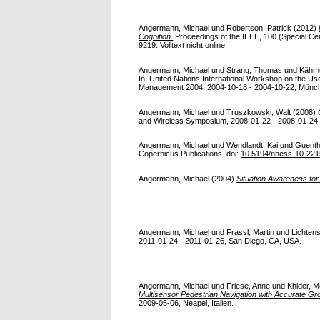
Angermann, Michael
und
Robertson, Patrick
(2012)
Cognition.
Proceedings of the IEEE, 100 (Special Cent
9219. Volltext nicht online.
Angermann, Michael
und
Strang, Thomas
und
Kähme
In: United Nations International Workshop on the U
Management 2004, 2004-10-18 - 2004-10-22, München.
Angermann, Michael
und
Truszkowski, Walt
(2008)
and Wireless Symposium, 2008-01-22 - 2008-01-24, O
Angermann, Michael
und
Wendlandt, Kai
und
Guenth
Copernicus Publications. doi:
10.5194/nhess-10-22
Angermann, Michael
(2004)
Situation Awareness fo
Angermann, Michael
und
Frassl, Martin
und
Lichtens
2011-01-24 - 2011-01-26, San Diego, CA, USA.
Angermann, Michael
und
Friese, Anne
und
Khider,
Multisensor Pedestrian Navigation with Accurate Gr
2009-05-06, Neapel, Italien.