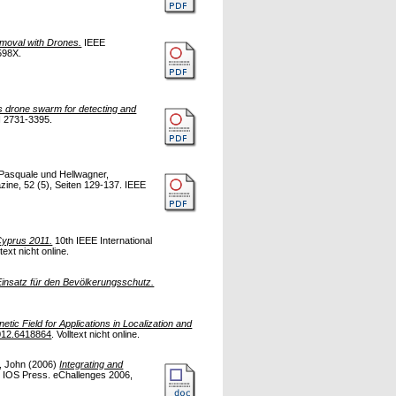
emoval with Drones.
IEEE
598X.
 drone swarm for detecting and
N 2731-3395.
 Pasquale
und
Hellwagner,
ne, 52 (5), Seiten 129-137. IEEE
Cyprus 2011.
10th IEEE International
ltext nicht online.
Einsatz für den Bevölkerungsschutz.
etic Field for Applications in Localization and
012.6418864
. Volltext nicht online.
, John
(2006)
Integrating and
 IOS Press. eChallenges 2006,