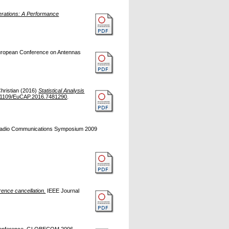
erations: A Performance
uropean Conference on Antennas
hristian
(2016)
Statistical Analysis
.1109/EuCAP.2016.7481290
.
 Radio Communications Symposium 2009
nce cancellation.
IEEE Journal
Conference. GLOBECOM 2006,