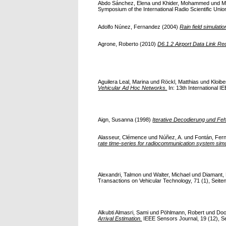
Abdo Sánchez, Elena
und
Khider, Mohammed
und
M
Symposium of the International Radio Scientific Union
Adolfo Núnez, Fernandez
(2004)
Rain field simulation
Agrone, Roberto
(2010)
D6.1.2 Airport Data Link Re
Aguilera Leal, Marina
und
Röckl, Matthias
und
Kloibe
Vehicular Ad Hoc Networks.
In: 13th International I
Aign, Susanna
(1998)
Iterative Decodierung und Feh
Alasseur, Clémence
und
Núñez, A.
und
Fontán, Fer
rate time-series for radiocommunication system simu
Alexandri, Talmon
und
Walter, Michael
und
Diamant,
Transactions on Vehicular Technology, 71 (1), Seiten 
Alkubti Almasri, Sami
und
Pöhlmann, Robert
und
Doo
Arrival Estimation.
IEEE Sensors Journal, 19 (12), Sei