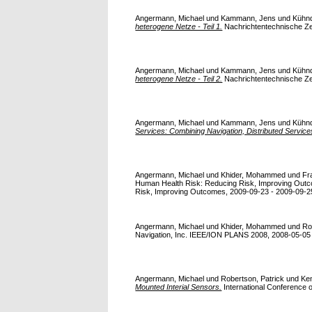
Angermann, Michael
und
Kammann, Jens
und
Kühnd
heterogene Netze - Teil 1.
Nachrichtentechnische Zeit
Angermann, Michael
und
Kammann, Jens
und
Kühnd
heterogene Netze - Teil 2.
Nachrichtentechnische Zeit
Angermann, Michael
und
Kammann, Jens
und
Kühnd
Services: Combining Navigation, Distributed Services
Angermann, Michael
und
Khider, Mohammed
und
Fr
Human Health Risk: Reducing Risk, Improving Outc
Risk, Improving Outcomes, 2009-09-23 - 2009-09-
Angermann, Michael
und
Khider, Mohammed
und
Ro
Navigation, Inc. IEEE/ION PLANS 2008, 2008-05-05 -
Angermann, Michael
und
Robertson, Patrick
und
Ke
Mounted Interial Sensors.
International Conference o