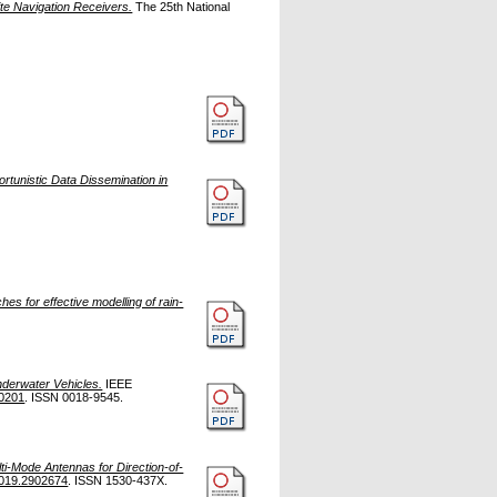
lite Navigation Receivers.
The 25th National
rtunistic Data Dissemination in
es for effective modelling of rain-
nderwater Vehicles.
IEEE
20201
. ISSN 0018-9545.
ti-Mode Antennas for Direction-of-
019.2902674
. ISSN 1530-437X.