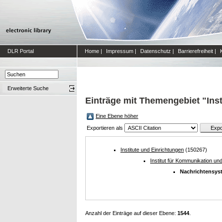
DLR Portal
Home
|
Impressum
|
Datenschutz
|
Barrierefreiheit
|
Erweiterte Suche
Einträge mit Themengebiet "Ins
Eine Ebene höher
Exportieren als
Institute und Einrichtungen
(150267)
Institut für Kommunikation un
Nachrichtensys
Anzahl der Einträge auf dieser Ebene:
1544
.