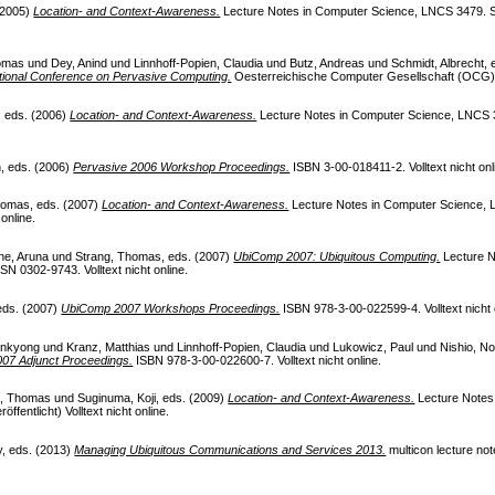
 (2005)
Location- and Context-Awareness.
Lecture Notes in Computer Science, LNCS 3479. Sp
homas
und
Dey, Anind
und
Linnhoff-Popien, Claudia
und
Butz, Andreas
und
Schmidt, Albrecht
,
ational Conference on Pervasive Computing.
Oesterreichische Computer Gesellschaft (OCG). I
, eds. (2006)
Location- and Context-Awareness.
Lecture Notes in Computer Science, LNCS 3
n
, eds. (2006)
Pervasive 2006 Workshop Proceedings.
ISBN 3-00-018411-2. Volltext nicht onl
homas
, eds. (2007)
Location- and Context-Awareness.
Lecture Notes in Computer Science, L
online.
ne, Aruna
und
Strang, Thomas
, eds. (2007)
UbiComp 2007: Ubiquitous Computing.
Lecture N
N 0302-9743. Volltext nicht online.
 eds. (2007)
UbiComp 2007 Workshops Proceedings.
ISBN 978-3-00-022599-4. Volltext nicht 
inkyong
und
Kranz, Matthias
und
Linnhoff-Popien, Claudia
und
Lukowicz, Paul
und
Nishio, N
07 Adjunct Proceedings.
ISBN 978-3-00-022600-7. Volltext nicht online.
g, Thomas
und
Suginuma, Koji
, eds. (2009)
Location- and Context-Awareness.
Lecture Notes 
fentlicht) Volltext nicht online.
y
, eds. (2013)
Managing Ubiquitous Communications and Services 2013.
multicon lecture not
.