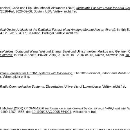
enciotti, Carla
und
Filip-Dhaubhadel, Alexandra
(2026)
Multistatic Passive Radar for ATM Op
026-Fall, 2026-09-06, Boston, USA. Volltext nicht frei.
ical Optics Analysis of the Radiation Pattern of an Antenna Mounted on an Aircraft.
In: 9th E
 - 2015-04-17, Lissabon, Portugal. Volltext nicht frei.
ez-Valdes, Borja
und
Wang, Wei
und
Zhang, Siwei
und
Ulmschneider, Markus
und
Gentner, C
 Aircraft.
In: EuCAP 2016. EuCAP 2016, 2016-04-10 - 2016-04-15, Davos, Schweiz. doi:
10
imum Equalizer for OFDM Systems with Windowing.
The 20th Personal, Indoor and Mobile
Volltext nicht online.
e Radio Communication Systems.
Dissertation, University of Luxembourg. Volltext nicht frei.
l, Michael
(2006)
OFDMA-CDM performance enhancement by combining H-ARQ and interfere
n 1199-1207. IEEE. doi:
10.1109/JSAC.2005.864004
. Volltext nicht frei.
quency offset estimation for IFDMA uplink systems.
In: 2006 IEEE GLOBECOM Technical 