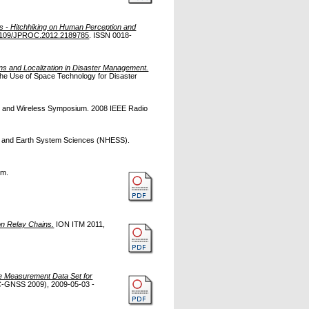
s - Hitchhiking on Human Perception and
1109/JPROC.2012.2189785
. ISSN 0018-
ns and Localization in Disaster Management.
the Use of Space Technology for Disaster
o and Wireless Symposium. 2008 IEEE Radio
 and Earth System Sciences (NHESS).
lm.
on Relay Chains.
ION ITM 2011,
e Measurement Data Set for
NC-GNSS 2009), 2009-05-03 -