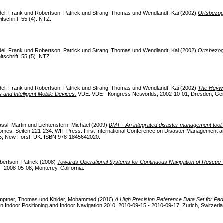
el, Frank
und
Robertson, Patrick
und
Strang, Thomas
und
Wendlandt, Kai
(2002)
Ortsbezog
schrift, 55 (4). NTZ.
el, Frank
und
Robertson, Patrick
und
Strang, Thomas
und
Wendlandt, Kai
(2002)
Ortsbezog
schrift, 55 (5). NTZ.
el, Frank
und
Robertson, Patrick
und
Strang, Thomas
und
Wendlandt, Kai
(2002)
The Heywo
 and Intelligent Mobile Devices.
VDE. VDE - Kongress Networlds, 2002-10-01, Dresden, Ge
assl, Martin
und
Lichtenstern, Michael
(2009)
DMT - An integrated disaster management tool.
omes, Seiten 221-234. WIT Press. First International Conference on Disaster Management 
25, New Forst, UK. ISBN 978-1845642020.
bertson, Patrick
(2008)
Towards Operational Systems for Continuous Navigation of Rescue
 2008-05-08, Monterey, California.
mptner, Thomas
und
Khider, Mohammed
(2010)
A High Precision Reference Data Set for Ped
n Indoor Positioning and Indoor Navigation 2010, 2010-09-15 - 2010-09-17, Zurich, Switzerla