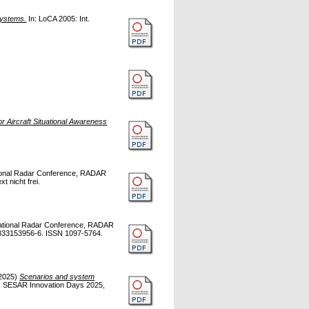
Systems.
In: LoCA 2005: Int.
r Aircraft Situational Awareness
tional Radar Conference, RADAR
 nicht frei.
national Radar Conference, RADAR
833153956-6. ISSN 1097-5764.
2025)
Scenarios and system
. SESAR Innovation Days 2025,