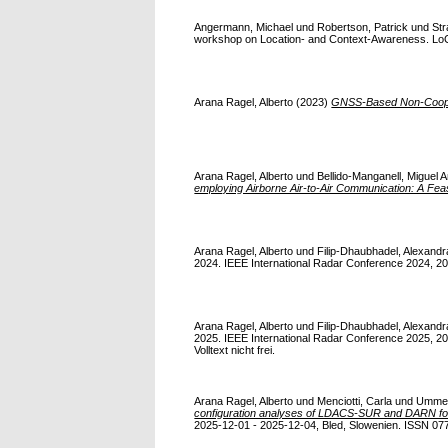
Angermann, Michael
und
Robertson, Patrick
und
St
workshop on Location- and Context-Awareness. LoC
Arana Ragel, Alberto
(2023)
GNSS-Based Non-Coopera
Arana Ragel, Alberto
und
Bellido-Manganell, Miguel 
employing Airborne Air-to-Air Communication: A Feasi
Arana Ragel, Alberto
und
Filip-Dhaubhadel, Alexandr
2024. IEEE International Radar Conference 2024, 20
Arana Ragel, Alberto
und
Filip-Dhaubhadel, Alexandr
2025. IEEE International Radar Conference 2025, 20
Volltext nicht frei.
Arana Ragel, Alberto
und
Menciotti, Carla
und
Ummen
configuration analyses of LDACS-SUR and DARN for
2025-12-01 - 2025-12-04, Bled, Slowenien. ISSN 07