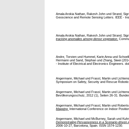
Amala Arokia Nathan, Rakesh John
und
Strand, Sigr
Geoscience and Remote Sensing Letters. IEEE - Insti
Amala Arokia Nathan, Rakesh John
und
Strand, Sig
tracking anomalies among dense vegetation.
Communi
Andre, Torsten
und
Hummel, Karin Anna
und
Schoell
Hermann
und
Sand, Stephan
und
Zhang, Siwei
(201
- Institute of Electrical and Electronics Engineers. do
Angermann, Michael
und
Frassl, Martin
und
Lichtens
Symposium on Safety, Security and Rescue Robotics,
Angermann, Michael
und
Frassl, Martin
und
Lichtens
Bevölkerungsschutz, 2012 (1), Seiten 26-31. Bundesa
Angermann, Michael
und
Frassl, Martin
und
Roberts
Mapping.
International Conference on Indoor Positio
Angermann, Michael
und
McBurney, Sarah
und
Kuhm
Demonstrating Pervasiveness in a Scenario-driven 
2006-10-27, Barcelona, Spain. ISSN 1574-1230.