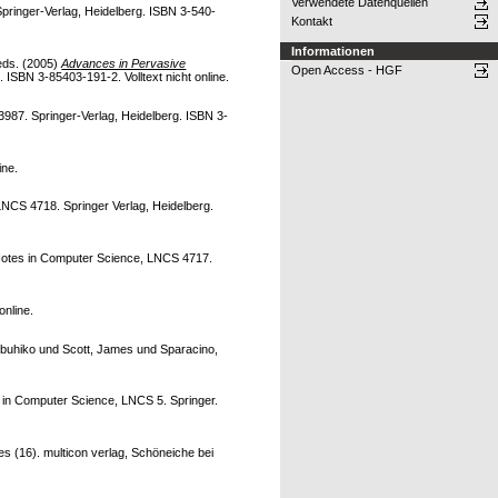
Verwendete Datenquellen
ringer-Verlag, Heidelberg. ISBN 3-540-
Kontakt
Informationen
 eds. (2005)
Advances in Pervasive
Open Access - HGF
SBN 3-85403-191-2. Volltext nicht online.
987. Springer-Verlag, Heidelberg. ISBN 3-
ine.
NCS 4718. Springer Verlag, Heidelberg.
otes in Computer Science, LNCS 4717.
online.
obuhiko
und
Scott, James
und
Sparacino,
in Computer Science, LNCS 5. Springer.
es (16). multicon verlag, Schöneiche bei