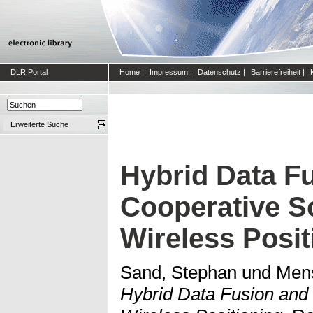
DLR Portal
Home
|
Impressum
|
Datenschutz
|
Barrierefreiheit
|
Erweiterte Suche
Hybrid Data F
Cooperative S
Wireless Posit
Sand, Stephan
und
Mens
Hybrid Data Fusion and