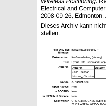
Wireless Positioning.
Re
Electrical and Compute
2008-09-26, Edmonton, 
Dieses Archiv kann nicht
stellen.
elib-URL des
https://elib.dlr.de/56507/
Eintrags:
Dokumentart:
Konferenzbeitrag (Vortrag)
Titel:
Hybrid Data Fusion and Coope
Autoren:
Autoren
Autoren
Sand, Stephan
Mensing, Christian
Datum:
26 August 2008
Open Access:
Nein
In SCOPUS:
Nein
In ISI Web of Science:
Nein
Stichwörter:
GPS, Galileo, GNSS, hybrid d
WPAN, ZigBee, WIMAX, TDOA, ex