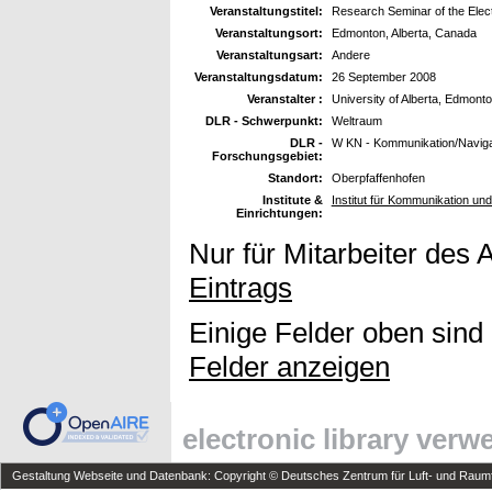
Veranstaltungstitel:
Research Seminar of the Elec
Veranstaltungsort:
Edmonton, Alberta, Canada
Veranstaltungsart:
Andere
Veranstaltungsdatum:
26 September 2008
Veranstalter :
University of Alberta, Edmont
DLR - Schwerpunkt:
Weltraum
DLR -
W KN - Kommunikation/Naviga
Forschungsgebiet:
Standort:
Oberpfaffenhofen
Institute &
Institut für Kommunikation u
Einrichtungen:
Nur für Mitarbeiter des 
Eintrags
Einige Felder oben sind
Felder anzeigen
electronic library ver
Gestaltung Webseite und Datenbank: Copyright © Deutsches Zentrum für Luft- und Raumfa