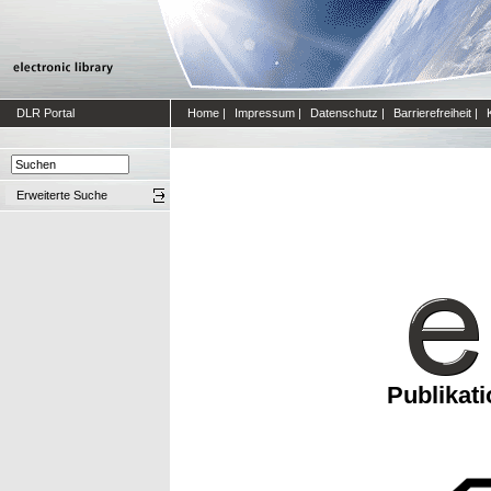
DLR Portal
Home
|
Impressum
|
Datenschutz
|
Barrierefreiheit
|
Erweiterte Suche
Publikat