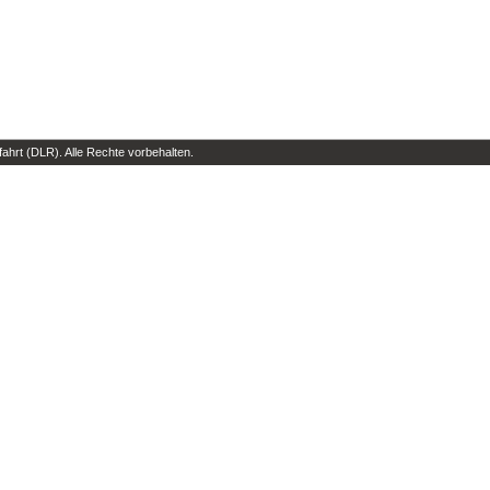
hrt (DLR). Alle Rechte vorbehalten.