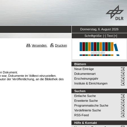
Donnerstag, 6. August 2026
Schriftgröße:
[-]
Text
[+]
Versenden
Drucken
Blättern
Neue Einträge
hen Dokument.
Dokumentenart
 war, Dokumente im Volltext einzustellen.
Erscheinungsjahr
or der Veröffentlichung, an die Bibliothek des
Institute & Einrichtungen
Suchen
Einfache Suche
Erweiterte Suche
Programmatische Suche
Vordefinierte Suche
RSS-Feed
Hilfe & Kontakt