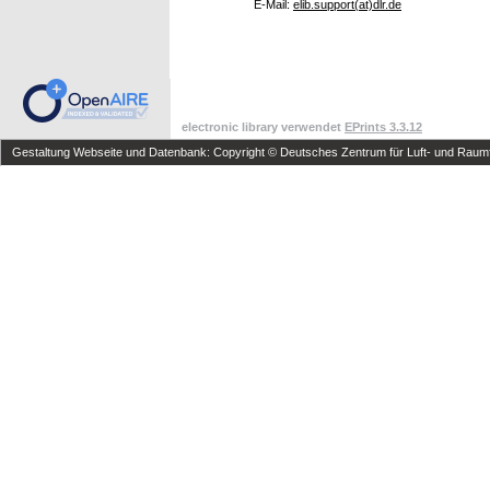
E-Mail:
elib.support(at)dlr.de
electronic library verwendet
EPrints 3.3.12
Gestaltung Webseite und Datenbank: Copyright © Deutsches Zentrum für Luft- und Raumfa