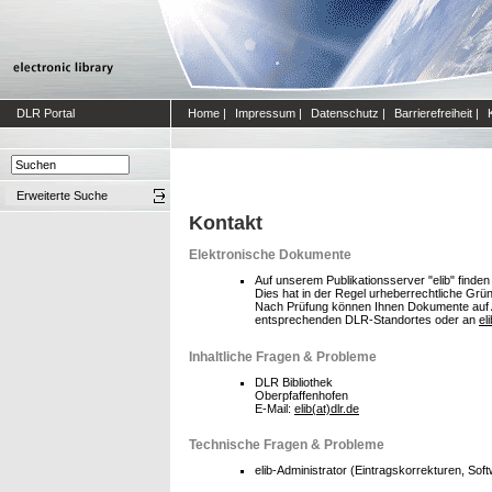
DLR Portal
Home
|
Impressum
|
Datenschutz
|
Barrierefreiheit
|
Erweiterte Suche
Kontakt
Elektronische Dokumente
Auf unserem Publikationsserver "elib" finden
Dies hat in der Regel urheberrechtliche Grü
Nach Prüfung können Ihnen Dokumente auf Anf
entsprechenden DLR-Standortes oder an
el
Inhaltliche Fragen & Probleme
DLR Bibliothek
Oberpfaffenhofen
E-Mail:
elib(at)dlr.de
Technische Fragen & Probleme
elib-Administrator (Eintragskorrekturen, S