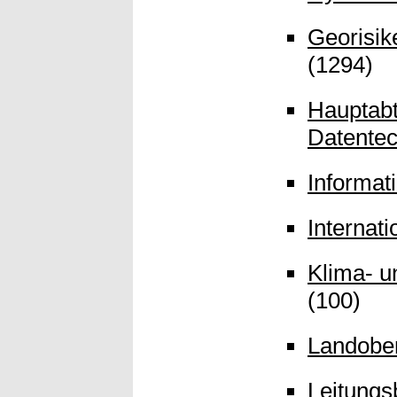
Georisike
(1294)
Hauptab
Datentec
Informat
Internat
Klima- 
(100)
Landober
Leitung