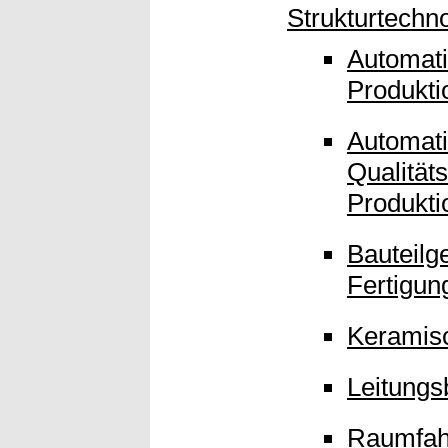
Strukturtechn
Automat
Produkti
Automati
Qualität
Produkti
Bauteilg
Fertigun
Keramisc
Leitungs
Raumfahr