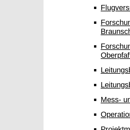
Flugver
Forschun
Braunsc
Forschun
Oberpfaf
Leitungs
Leitungs
Mess- u
Operati
Projekt