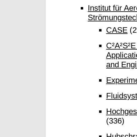
Institut für A
Strömungstec
CASE
(2
C²A²S²E 
Applicat
and Engi
Experime
Fluidsy
Hochgesc
(336)
Hubschr