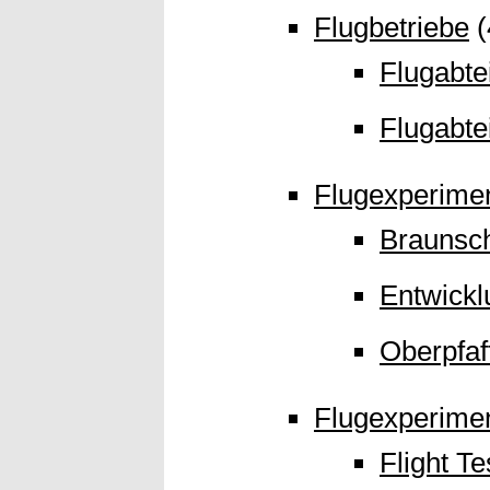
Flugbetriebe
(
Flugabte
Flugabte
Flugexperime
Braunsc
Entwickl
Oberpfaf
Flugexperime
Flight T