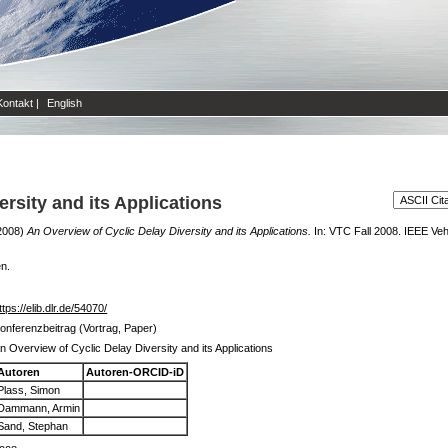
Kontakt
|
English
rsity and its Applications
2008)
An Overview of Cyclic Delay Diversity and its Applications.
In: VTC Fall 2008. IEEE Veh
en.
ttps://elib.dlr.de/54070/
onferenzbeitrag (Vortrag, Paper)
n Overview of Cyclic Delay Diversity and its Applications
Autoren
Autoren-ORCID-iD
Plass, Simon
Dammann, Armin
Sand, Stephan