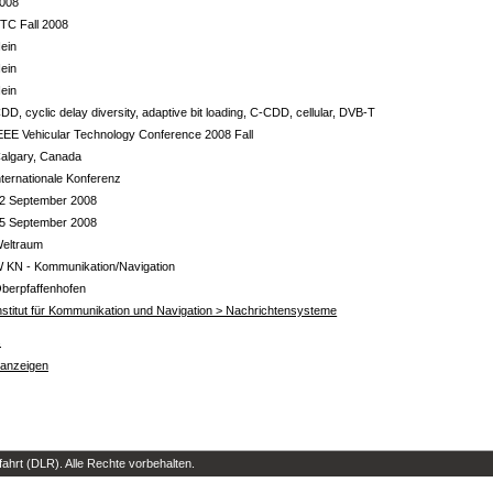
008
TC Fall 2008
ein
ein
ein
DD, cyclic delay diversity, adaptive bit loading, C-CDD, cellular, DVB-T
EEE Vehicular Technology Conference 2008 Fall
algary, Canada
nternationale Konferenz
2 September 2008
5 September 2008
eltraum
 KN - Kommunikation/Navigation
berpfaffenhofen
nstitut für Kommunikation und Navigation > Nachrichtensysteme
s
 anzeigen
hrt (DLR). Alle Rechte vorbehalten.