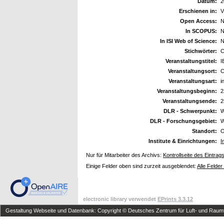
Datum:
2
Erschienen in:
V
Open Access:
N
In SCOPUS:
N
In ISI Web of Science:
N
Stichwörter:
C
Veranstaltungstitel:
I
Veranstaltungsort:
C
Veranstaltungsart:
i
Veranstaltungsbeginn:
2
Veranstaltungsende:
2
DLR - Schwerpunkt:
W
DLR - Forschungsgebiet:
W
Standort:
O
Institute & Einrichtungen:
I
Nur für Mitarbeiter des Archivs:
Kontrollseite des Eintrag
Einige Felder oben sind zurzeit ausgeblendet:
Alle Felder
electronic library verwendet
EPrints 3.3.12
Gestaltung Webseite und Datenbank: Copyright © Deutsches Zentrum für Luft- und Raumfa