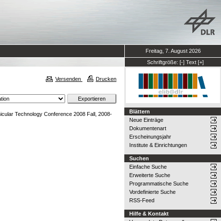
Freitag, 7. August 2026
Schriftgröße:
[-]
Text
[+]
Versenden
Drucken
Blättern
icular Technology Conference 2008 Fall, 2008-
Neue Einträge
Dokumentenart
Erscheinungsjahr
Institute & Einrichtungen
Suchen
Einfache Suche
Erweiterte Suche
Programmatische Suche
Vordefinierte Suche
RSS-Feed
Hilfe & Kontakt