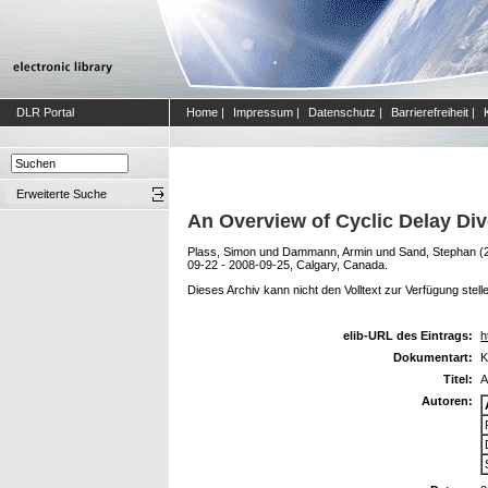
DLR Portal
Home
|
Impressum
|
Datenschutz
|
Barrierefreiheit
|
Erweiterte Suche
An Overview of Cyclic Delay Dive
Plass, Simon
und
Dammann, Armin
und
Sand, Stephan
(
09-22 - 2008-09-25, Calgary, Canada.
Dieses Archiv kann nicht den Volltext zur Verfügung stell
elib-URL des Eintrags:
h
Dokumentart:
K
Titel:
A
Autoren: