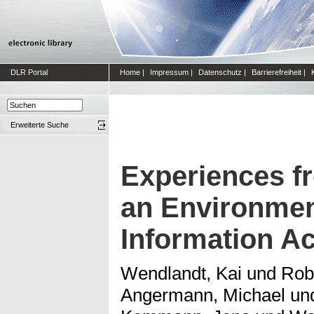
DLR Portal
Home
|
Impressum
|
Datenschutz
|
Barrierefreiheit
|
Erweiterte Suche
Experiences 
an Environmen
Information A
Wendlandt, Kai
und
Robe
Angermann, Michael
un