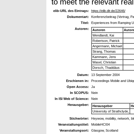
to meet the relevant rea
elib-URL des Eintrags:
https://elib.dlr.de/22646/
Dokumentart:
Konferenzbeitrag (Vortrag, P
Titel:
Experiences from Ramping Up
Autoren:
Autoren
Autor
Wendlandt, Kai
Robertson, Patrick
Angermann, Michael
Strang, Thomas
Kammann, Jens
Wasel, Christian
Dorsch, Thaddäus
Datum:
13 September 2004
Erschienen in:
Proceedings Mobile and Ubiq
Open Access:
Ja
In SCOPUS:
Nein
In ISI Web of Science:
Nein
Herausgeber:
Herausgeber
H
University of Strathclyde,
Stichwörter:
Heywow, mobility, network, bl
Veranstaltungstitel:
MobileHCI04
Veranstaltungsort:
Glasgow, Scotland