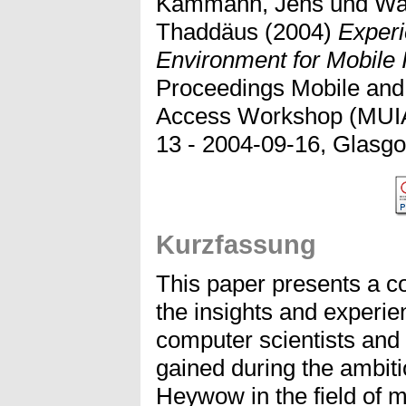
Kammann, Jens
und
Wa
Thaddäus
(2004)
Exper
Environment for Mobile 
Proceedings Mobile and 
Access Workshop (MUIA
13 - 2004-09-16, Glasgo
Kurzfassung
This paper presents a 
the insights and experi
computer scientists an
gained during the ambiti
Heywow in the field of m