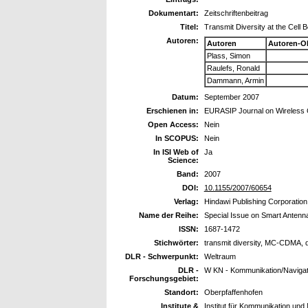
Dokumentart:
Zeitschriftenbeitrag
Titel:
Transmit Diversity at the Cell
Autoren:
Autoren
Autoren-O
Plass, Simon
Raulefs, Ronald
Dammann, Armin
Datum:
September 2007
Erschienen in:
EURASIP Journal on Wireless
Open Access:
Nein
In SCOPUS:
Nein
In ISI Web of
Ja
Science:
Band:
2007
DOI:
10.1155/2007/60654
Verlag:
Hindawi Publishing Corporation
Name der Reihe:
Special Issue on Smart Antenn
ISSN:
1687-1472
Stichwörter:
transmit diversity, MC-CDMA, d
DLR - Schwerpunkt:
Weltraum
DLR -
W KN - Kommunikation/Navigat
Forschungsgebiet:
Standort:
Oberpfaffenhofen
Institute &
Institut für Kommunikation un