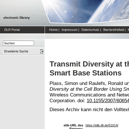
DLR Portal
Home
|
Impressum
|
Datenschutz
|
Barrierefreiheit
|
Erweiterte Suche
Transmit Diversity at 
Smart Base Stations
Plass, Simon
und
Raulefs, Ronald
u
Diversity at the Cell Border Using S
Wireless Communications and Networ
Corporation. doi:
10.1155/2007/6065
Dieses Archiv kann nicht den Volltext
elib-URL des
https://elib.dlr.de/51614/
Eintrags: