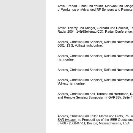
Amin, Ershad Junus
und
Younis, Marwan
und
Kriege
of Workshop on Advanced RF Sensors and Remote Se
Amiot, Thierry
und
Krieger, Gerhard
und
Douchin, F
Radar 2004, 1-6(6SeitenaufCD). Radar Conference, 2
Andres, Christian
und
Scheiber, Rolf
und
Nottenstein
0001. 13 S. Volltext nicht online.
Andres, Christian
und
Scheiber, Rolf
und
Nottenstein
nicht online.
Andres, Christian
und
Scheiber, Rolf
und
Nottenstein
Andres, Christian
und
Scheiber, Rolf
und
Nottenstein
Volltext nicht online.
Andres, Christian
und
Keil, Torben
und
Herrmann, R
and Remote Sensing Symposium (IGARSS), Seite 4.
Andres, Christian
und
Keller, Martin
und
Prats, Pau
u
SAR Images.
In: Proceedings of the IEEE Geoscie
07-06 - 2008-07-11, Boston, Massachusetts, USA.