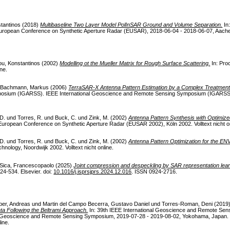
tantinos
(2018)
Multibaseline Two Layer Model PolInSAR Ground and Volume Separation.
In
uropean Conference on Synthetic Aperture Radar (EUSAR), 2018-06-04 - 2018-06-07, Aac
u, Konstantinos
(2002)
Modelling ot the Mueller Matrix for Rough Surface Scattering.
In: Pro
ine.
d
Bachmann, Markus
(2006)
TerraSAR-X Antenna Pattern Estimation by a Complex Treatment
posium (IGARSS). IEEE International Geoscience and Remote Sensing Symposium (IGARSS)
D.
und
Torres, R.
und
Buck, C.
und
Zink, M.
(2002)
Antenna Pattern Synthesis with Optimize
uropean Conference on Synthetic Aperture Radar (EUSAR 2002), Köln 2002. Volltext nicht on
D.
und
Torres, R.
und
Buck, C.
und
Zink, M.
(2002)
Antenna Pattern Optimization for the E
nology, Noordwijk 2002. Volltext nicht online.
Sica, Francescopaolo
(2025)
Joint compression and despeckling by SAR representation lear
4-534. Elsevier. doi:
10.1016/j.isprsjprs.2024.12.016
. ISSN 0924-2716.
ber, Andreas
und
Martin del Campo Becerra, Gustavo Daniel
und
Torres-Roman, Deni
(2019
ta Following the Beltrami Approach.
In: 39th IEEE International Geoscience and Remote Se
l Geoscience and Remote Sensing Symposium, 2019-07-28 - 2019-08-02, Yokohama, Japan. 
ine.