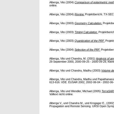
Alberga, Vito
(2004)
Comparison of polarimetric meth
online.
Alberga, Vito
(2004)
Review.
Projektbericht. TX-SEC-R
Alberga, Vito
(2003)
Geometry Calculation.
Projektbe
Alberga, Vito
(2003)
Timing Calculation.
Projektberich
Alberga, Vito
(2003)
Quanitzation of the PRF.
Projekt
Alberga, Vito
(2004)
Selection of the PRF.
Projektberi
Alberga, Vito
und
Chandra, M.
(2001)
Analysis of am
29 September 2000, 2000-09-25 - 2000-09-29, Kleinh
Alberga, Vito
und
Chandra, Madhu
(2003)
Volume dec
Alberga, Vito
und
Chandra, Madhu
und
Papathanassi
613-616. VDE. EUSAR 2002, 2002-06-04 - 2002-06-06
Alberga, Vito
und
Wendler, Michael
(2005)
TerraSA
Volltext nicht online.
Alberga V.,
und
Chandra M.,
und
Krogager E.,
(2002
Propagation and Remote Sensing. URSI Open Sympos