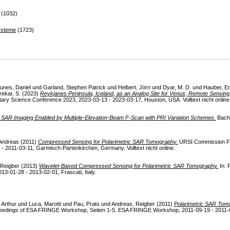
(1032)
ysteme
(1723)
unes, Daniel
und
Garland, Stephen Patrick
und
Helbert, Jörn
und
Dyar, M. D.
und
Hauber, Er
ekar, S.
(2023)
Reykjanes Peninsula, Iceland, as an Analog Site for Venus; Remote Sensing 
ary Science Conference 2023, 2023-03-13 - 2023-03-17, Houston, USA. Volltext nicht online
 SAR Imaging Enabled by Multiple-Elevation-Beam F-Scan with PRI Variation Schemes.
Bache
 Andreas
(2011)
Compressed Sensing for Polarimetric SAR Tomography.
URSI Commission F 
 2011-03-11, Garmisch-Partenkirchen, Germany. Volltext nicht online.
 Reigber
(2013)
Wavelet-Based Compressed Sensing for Polarimetric SAR Tomography.
In: 
-01-28 - 2013-02-01, Frascati, Italy.
 Arthur
und
Luca, Marotti
und
Pau, Prats
und
Andreas, Reigber
(2011)
Polarimetric SAR Tom
eedings of ESA FRINGE Workshop, Seiten 1-5. ESA FRINGE Workshop, 2011-09-19 - 2011-09-