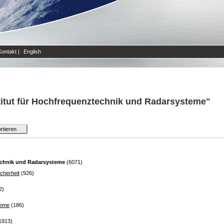
Kontakt
|
English
titut für Hochfrequenztechnik und Radarsysteme"
technik und Radarsysteme
(6071)
cherheit
(926)
2)
teme
(186)
1913)