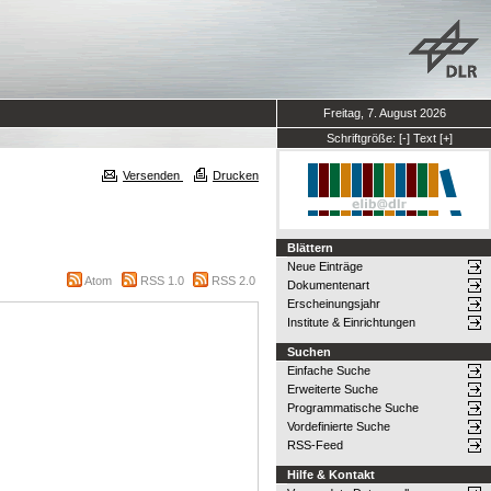
Freitag, 7. August 2026
Schriftgröße:
[-]
Text
[+]
Versenden
Drucken
Blättern
Neue Einträge
Atom
RSS 1.0
RSS 2.0
Dokumentenart
Erscheinungsjahr
Institute & Einrichtungen
Suchen
Einfache Suche
Erweiterte Suche
Programmatische Suche
Vordefinierte Suche
RSS-Feed
Hilfe & Kontakt