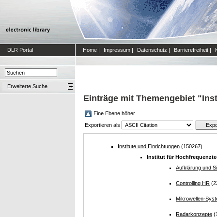
DLR Portal
Home
|
Impressum
|
Datenschutz
|
Barrierefreiheit
|
Erweiterte Suche
Einträge mit Themengebiet "Ins
Eine Ebene höher
Exportieren als
Institute und Einrichtungen
(150267)
Institut für Hochfrequenz
Aufklärung und Si
Controlling HR
(2
Mikrowellen-Sys
Radarkonzepte
(