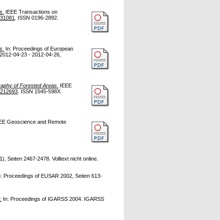
s.
IEEE Transactions on
231081
. ISSN 0196-2892.
s.
In: Proceedings of European
2012-04-23 - 2012-04-26,
aphy of Forested Areas.
IEEE
2212693
. ISSN 1545-598X.
EE Geoscience and Remote
Seiten 2467-2478. Volltext nicht online.
: Proceedings of EUSAR 2002, Seiten 613-
.
In: Proceedings of IGARSS 2004. IGARSS