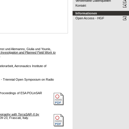
Verwendete Datenquellen
Kontakt
Informationen
Open Access - HGF
nst
und
Alemanno, Giulia
und
Younis,
Investigation and Planned Field Work to
.
lorarbeit, Aeronautics Institute of
- Triennial Open Symposium on Radio
Proceedings of ESA POLinSAR
ography with TerraSAR-X by
23, Frascati, Italy.