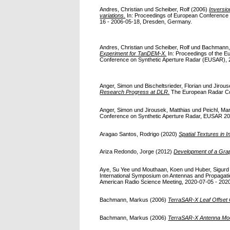
Andres, Christian
und
Scheiber, Rolf
(2006)
Inversio
variations.
In: Proceedings of European Conference 
16 - 2006-05-18, Dresden, Germany.
Andres, Christian
und
Scheiber, Rolf
und
Bachmann,
Experiment for TanDEM-X.
In: Proceedings of the E
Conference on Synthetic Aperture Radar (EUSAR), 
Anger, Simon
und
Bischeltsrieder, Florian
und
Jirous
Research Progress at DLR.
The European Radar Conf
Anger, Simon
und
Jirousek, Matthias
und
Peichl, Ma
Conference on Synthetic Aperture Radar, EUSAR 2014
Aragao Santos, Rodrigo
(2020)
Spatial Textures in 
Ariza Redondo, Jorge
(2012)
Development of a Grap
Aye, Su Yee
und
Mouthaan, Koen
und
Huber, Sigurd
International Symposium on Antennas and Propagat
American Radio Science Meeting, 2020-07-05 - 2020
Bachmann, Markus
(2006)
TerraSAR-X Leaf Offset C
Bachmann, Markus
(2006)
TerraSAR-X Antenna Mod