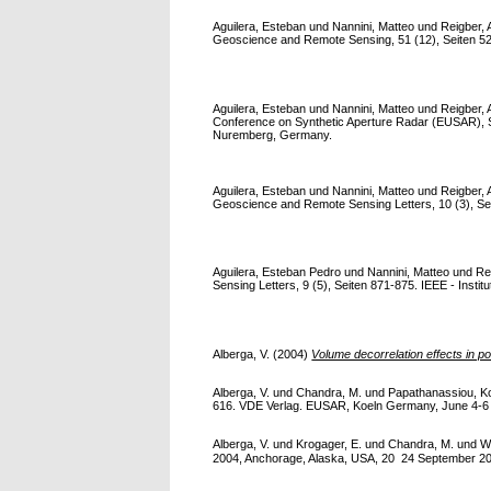
Aguilera, Esteban
und
Nannini, Matteo
und
Reigber,
Geoscience and Remote Sensing, 51 (12), Seiten 5283
Aguilera, Esteban
und
Nannini, Matteo
und
Reigber,
Conference on Synthetic Aperture Radar (EUSAR), 
Nuremberg, Germany.
Aguilera, Esteban
und
Nannini, Matteo
und
Reigber,
Geoscience and Remote Sensing Letters, 10 (3), Seite
Aguilera, Esteban Pedro
und
Nannini, Matteo
und
Re
Sensing Letters, 9 (5), Seiten 871-875. IEEE - Institu
Alberga, V.
(2004)
Volume decorrelation effects in po
Alberga, V.
und
Chandra, M.
und
Papathanassiou, K
616. VDE Verlag. EUSAR, Koeln Germany, June 4-6 20
Alberga, V.
und
Krogager, E.
und
Chandra, M.
und
W
2004, Anchorage, Alaska, USA, 20  24 September 2004