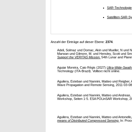
SAR-Technologie
Satelliten-SAR-S
Anzahl der Einträge auf dieser Ebene:
2374
.
Adeli, Solmaz
und
Domac, Akin
und
Mueller, N
und
N
Marwan
und
Gilmore, M.
und
Hensley, Scott
und
Smr
Support the VERITAS Mission.
54th Lunar and Planet
Aguiar Moreira, Caio Régis
(2027)
Ultra-Wide-Swath
Technology (ITA-Brazil). Volltext nicht online.
Aguilera, Esteban
und
Nannini, Matteo
und
Reigber,
Wave Propagation and Remote Sensing, 2011-03-08 -
Aguilera, Esteban
und
Nannini, Matteo
und
Andreas,
Workshop, Seiten 1-5. ESA POLinSAR Workshop, 2013
Aguilera, Esteban
und
Nannini, Matteo
und
Antonello,
means of Distributed Compressed Sensing.
In: Proc