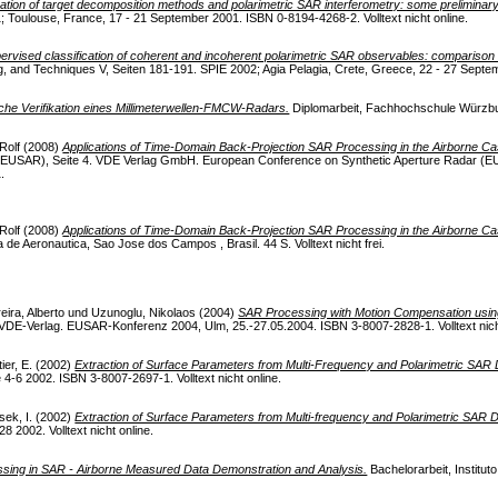
tion of target decomposition methods and polarimetric SAR interferometry: some preliminary
 Toulouse, France, 17 - 21 September 2001. ISBN 0-8194-4268-2. Volltext nicht online.
ervised classification of coherent and incoherent polarimetric SAR observables: comparis
 and Techniques V, Seiten 181-191. SPIE 2002; Agia Pelagia, Crete, Greece, 22 - 27 Septembe
he Verifikation eines Millimeterwellen-FMCW-Radars.
Diplomarbeit, Fachhochschule Würzburg
Rolf
(2008)
Applications of Time-Domain Back-Projection SAR Processing in the Airborne Ca
(EUSAR), Seite 4. VDE Verlag GmbH. European Conference on Synthetic Aperture Radar (E
.
Rolf
(2008)
Applications of Time-Domain Back-Projection SAR Processing in the Airborne Ca
a de Aeronautica, Sao Jose dos Campos , Brasil. 44 S. Volltext nicht frei.
eira, Alberto
und
Uzunoglu, Nikolaos
(2004)
SAR Processing with Motion Compensation usi
E-Verlag. EUSAR-Konferenz 2004, Ulm, 25.-27.05.2004. ISBN 3-8007-2828-1. Volltext nicht
tier, E.
(2002)
Extraction of Surface Parameters from Multi-Frequency and Polarimetric SAR 
6 2002. ISBN 3-8007-2697-1. Volltext nicht online.
sek, I.
(2002)
Extraction of Surface Parameters from Multi-frequency and Polarimetric SAR D
2002. Volltext nicht online.
ssing in SAR - Airborne Measured Data Demonstration and Analysis.
Bachelorarbeit, Institut