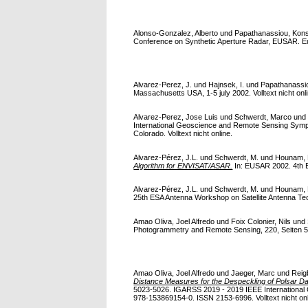
Alonso-Gonzalez, Alberto
und
Papathanassiou, Kons
Conference on Synthetic Aperture Radar, EUSAR. E
Alvarez-Perez, J.
und
Hajnsek, I.
und
Papathanassio
Massachusetts USA, 1-5 july 2002. Volltext nicht onl
Alvarez-Perez, Jose Luis
und
Schwerdt, Marco
un
International Geoscience and Remote Sensing Sym
Colorado. Volltext nicht online.
Alvarez-Pérez, J.L.
und
Schwerdt, M.
und
Hounam, 
Algorithm for ENVISAT/ASAR.
In: EUSAR 2002. 4th E
Alvarez-Pérez, J.L.
und
Schwerdt, M.
und
Hounam, 
25th ESA Antenna Workshop on Satellite Antenna Tech
Amao Oliva, Joel Alfredo
und
Foix Colonier, Nils
und
Photogrammetry and Remote Sensing, 220, Seiten 52
Amao Oliva, Joel Alfredo
und
Jaeger, Marc
und
Reig
Distance Measures for the Despeckling of Polsar Da
5023-5026. IGARSS 2019 - 2019 IEEE Internationa
978-153869154-0. ISSN 2153-6996. Volltext nicht onl