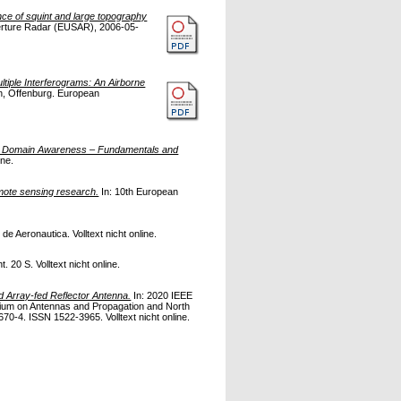
nce of squint and large topography
erture Radar (EUSAR), 2006-05-
tiple Interferograms: An Airborne
n, Offenburg. European
ce Domain Awareness – Fundamentals and
ine.
emote sensing research.
In: 10th European
de Aeronautica. Volltext nicht online.
. 20 S. Volltext nicht online.
d Array-fed Reflector Antenna.
In: 2020 IEEE
ium on Antennas and Propagation and North
70-4. ISSN 1522-3965. Volltext nicht online.