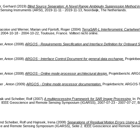
r, Gerhard
(2019)
Blind Source Separation: A Novel Range Ambiguity Suppression Method in
nsing Instruments (ARSI), 2019-11-11 - 2019-11-13, Noordwijk, The Netherlands.
racoise
und
Werner, Marian
und
Fjortoft, Roger
(2004)
TerraSAR-L Interferometric Cartwheel
004-10-18 - 2004-10-22, Toulouse, France. Volltext nicht online.
er, Anton
(2008)
ARGOS - Requirements Specification and Interface Definition for Onboard 
er, Anton
(2008)
ARGOS - Interface Control Document for general data exchange.
Projektbe
er, Anton
(2008)
ARGOS - Online mode processor architectural design.
Projektbericht. ARGO
er , Anton
(2009)
ARGOS - Online mode processor documentation.
Projektbericht. ARGOS
aik
und
Scheiber, Rolf
(2007)
A multiprocessing Framework for SAR Image Processing.
In: P
 IEEE Geoscience and Remote Sensing Symposium (IGARSS), 2007-07-23 - 2007-07-27, Ba
nd
Scheiber, Rolf
und
Hajnsek, Irena
(2008)
Separations of Residual Motion Errors Using a S
nce and Remote Sensing Symposium (IGARSS), Seite 2. IEEE Geoscience and Remote Sen