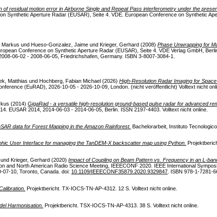
n of residual motion error in Airborne Single and Repeat Pass interferometry under the prese
on Synthetic Aperture Radar (EUSAR), Seite 4. VDE. European Conference on Synthetic Ap
 Markus
und
Hueso-Gonzalez, Jaime
und
Krieger, Gerhard
(2008)
Phase Unwrapping for Mul
uropean Conference on Synthetic Aperture Radar (EUSAR), Seite 4. VDE Verlag GmbH, Berli
2008-06-02 - 2008-06-05, Friedrichshafen, Germany. ISBN 3-8007-3084-1.
ek, Matthias
und
Hochberg, Fabian Michael
(2026)
High-Resolution Radar Imaging for Spa
erence (EuRAD), 2026-10-05 - 2026-10-09, London. (nicht veröffentlicht) Volltext nicht onl
rkus
(2014)
GigaRad - a versatile high-resolution ground-based pulse radar for advanced r
. EUSAR 2014, 2014-06-03 - 2014-06-05, Berlin. ISSN 2197-4403. Volltext nicht online.
InSAR data for Forest Mapping in the Amazon Rainforest.
Bachelorarbeit, Instituto Tecnologico 
hic User Interface for managing the TanDEM-X backscatter map using Python.
Projektbericht
und
Krieger, Gerhard
(2020)
Impact of Coupling on Beam Pattern vs. Frequency in an L-ban
ion and North American Radio Science Meeting, IEEECONF 2020. IEEE International Sympos
-07-10, Toronto, Canada. doi:
10.1109/IEEECONF35879.2020.9329847
. ISBN 978-1-7281-66
alibration.
Projektbericht. TX-IOCS-TN-AP-4312. 12 S. Volltext nicht online.
el Harmonisation.
Projektbericht. TSX-IOCS-TN-AP-4313. 38 S. Volltext nicht online.