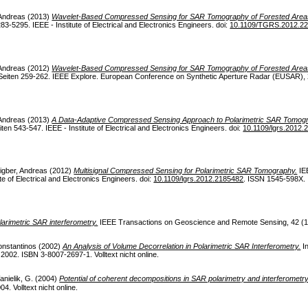
 Andreas
(2013)
Wavelet-Based Compressed Sensing for SAR Tomography of Forested Area
-5295. IEEE - Institute of Electrical and Electronics Engineers. doi:
10.1109/TGRS.2012.2
 Andreas
(2012)
Wavelet-Based Compressed Sensing for SAR Tomography of Forested Area
Seiten 259-262. IEEE Explore. European Conference on Synthetic Aperture Radar (EUSAR), 
 Andreas
(2013)
A Data-Adaptive Compressed Sensing Approach to Polarimetric SAR Tomogr
n 543-547. IEEE - Institute of Electrical and Electronics Engineers. doi:
10.1109/lgrs.2012.
igber, Andreas
(2012)
Multisignal Compressed Sensing for Polarimetric SAR Tomography.
IE
te of Electrical and Electronics Engineers. doi:
10.1109/lgrs.2012.2185482
. ISSN 1545-598X.
larimetric SAR interferometry.
IEEE Transactions on Geoscience and Remote Sensing, 42 (11), 
onstantinos
(2002)
An Analysis of Volume Decorrelation in Polarimetric SAR Interferometry.
In
02. ISBN 3-8007-2697-1. Volltext nicht online.
anielik, G.
(2004)
Potential of coherent decompositions in SAR polarimetry and interferometry
. Volltext nicht online.