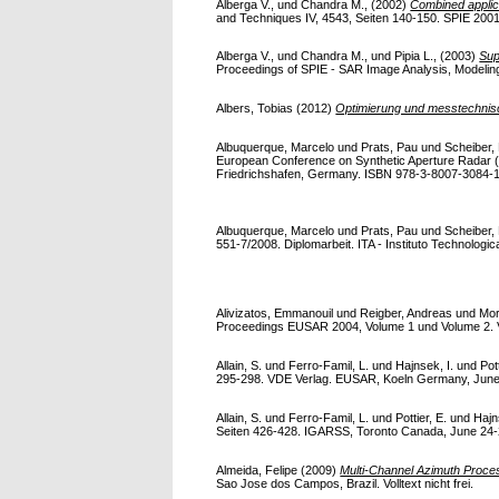
Alberga V.,
und
Chandra M.,
(2002)
Combined applica
and Techniques IV, 4543, Seiten 140-150. SPIE 2001;
Alberga V.,
und
Chandra M.,
und
Pipia L.,
(2003)
Sup
Proceedings of SPIE - SAR Image Analysis, Modeling,
Albers, Tobias
(2012)
Optimierung und messtechnisc
Albuquerque, Marcelo
und
Prats, Pau
und
Scheiber, 
European Conference on Synthetic Aperture Radar 
Friedrichshafen, Germany. ISBN 978-3-8007-3084-1
Albuquerque, Marcelo
und
Prats, Pau
und
Scheiber, 
551-7/2008. Diplomarbeit. ITA - Instituto Technologic
Alivizatos, Emmanouil
und
Reigber, Andreas
und
Mor
Proceedings EUSAR 2004, Volume 1 und Volume 2. VD
Allain, S.
und
Ferro-Famil, L.
und
Hajnsek, I.
und
Pot
295-298. VDE Verlag. EUSAR, Koeln Germany, June 4-
Allain, S.
und
Ferro-Famil, L.
und
Pottier, E.
und
Hajn
Seiten 426-428. IGARSS, Toronto Canada, June 24-28 
Almeida, Felipe
(2009)
Multi-Channel Azimuth Proce
Sao Jose dos Campos, Brazil. Volltext nicht frei.