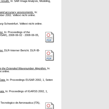
 results.
In: SAR Image Analysis, Modeling,
on and accuracy assessments.
In:
r 2002. Volltext nicht online.
-Schweinfurt. Volltext nicht online.
se.
In: Proceedings of the
USAR), 2008-06-02 - 2008-06-05,
se.
DLR-Interner Bericht. DLR-IB-
ng the Extended Wavenumber Algorithm.
In:
 online.
Data.
In: Proceedings EUSAR 2002, 1, Seiten
ata.
In: Proceedings of IGARSS 2002, 1,
o Tecnologico de Aeronautica (ITA),