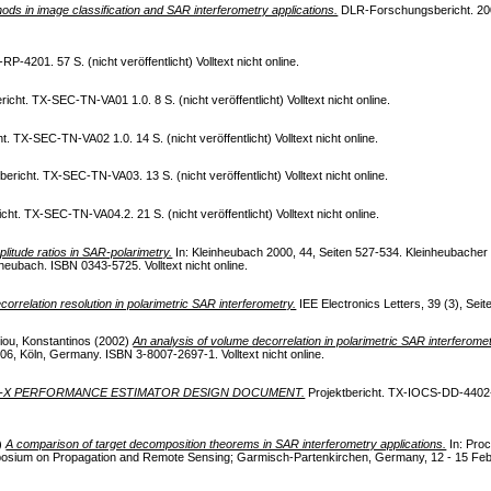
ods in image classification and SAR interferometry applications.
DLR-Forschungsbericht. 2004-
P-4201. 57 S. (nicht veröffentlicht) Volltext nicht online.
richt. TX-SEC-TN-VA01 1.0. 8 S. (nicht veröffentlicht) Volltext nicht online.
t. TX-SEC-TN-VA02 1.0. 14 S. (nicht veröffentlicht) Volltext nicht online.
bericht. TX-SEC-TN-VA03. 13 S. (nicht veröffentlicht) Volltext nicht online.
cht. TX-SEC-TN-VA04.2. 21 S. (nicht veröffentlicht) Volltext nicht online.
plitude ratios in SAR-polarimetry.
In: Kleinheubach 2000, 44, Seiten 527-534. Kleinheubache
eubach. ISBN 0343-5725. Volltext nicht online.
orrelation resolution in polarimetric SAR interferometry.
IEE Electronics Letters, 39 (3), Seite
ou, Konstantinos
(2002)
An analysis of volume decorrelation in polarimetric SAR interferomet
, Köln, Germany. ISBN 3-8007-2697-1. Volltext nicht online.
R-X PERFORMANCE ESTIMATOR DESIGN DOCUMENT.
Projektbericht. TX-IOCS-DD-4402-Vo
)
A comparison of target decomposition theorems in SAR interferometry applications.
In: Pro
ium on Propagation and Remote Sensing; Garmisch-Partenkirchen, Germany, 12 - 15 Februar