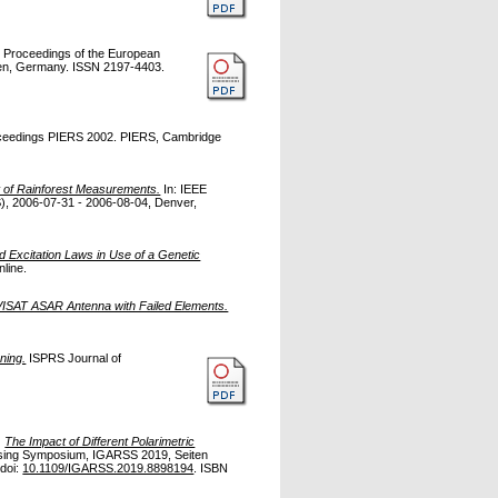
: Proceedings of the European
hen, Germany. ISSN 2197-4403.
ceedings PIERS 2002. PIERS, Cambridge
 of Rainforest Measurements.
In: IEEE
, 2006-07-31 - 2006-08-04, Denver,
d Excitation Laws in Use of a Genetic
line.
NVISAT ASAR Antenna with Failed Elements.
ning.
ISPRS Journal of
)
The Impact of Different Polarimetric
nsing Symposium, IGARSS 2019, Seiten
doi:
10.1109/IGARSS.2019.8898194
. ISBN