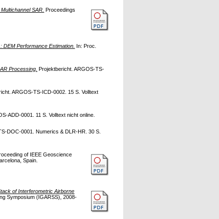
 Multichannel SAR.
Proceedings
 : DEM Performance Estimation.
In: Proc.
SAR Processing.
Projektbericht. ARGOS-TS-
richt. ARGOS-TS-ICD-0002. 15 S. Volltext
S-ADD-0001. 11 S. Volltext nicht online.
-TS-DOC-0001. Numerics & DLR-HR. 30 S.
roceeding of IEEE Geoscience
rcelona, Spain.
tack of Interferometric Airborne
sing Symposium (IGARSS), 2008-