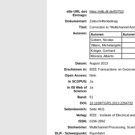
elib-URL des
https://elib.dlr.de/83752/
Eintrags:
Dokumentart:
Zeitschriftenbeitrag
Titel:
Correction to “Multichannel 
Autoren:
Autoren
Autore
Gebert, Nicolas
Villano, Michelangelo
Krieger, Gerhard
Moreira, Alberto
Datum:
August 2013
Erschienen in:
IEEE Transactions on Geosci
Open Access:
Nein
In SCOPUS:
Ja
In ISI Web of
Ja
Science:
Band:
51
DOI:
10.1109/TGRS.2013.2264732
Seitenbereich:
Seite 4611
Verlag:
IEEE - Institute of Electrical a
ISSN:
0196-2892
Stichwörter:
Multichannel Processing, Sc
DLR - Schwerpunkt:
Raumfahrt