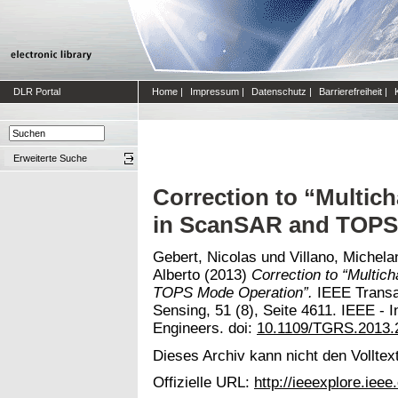
DLR Portal
Home
|
Impressum
|
Datenschutz
|
Barrierefreiheit
|
Erweiterte Suche
Correction to “Multic
in ScanSAR and TOPS
Gebert, Nicolas
und
Villano, Michela
Alberto
(2013)
Correction to “Multi
TOPS Mode Operation”.
IEEE Transa
Sensing, 51 (8), Seite 4611. IEEE - In
Engineers. doi:
10.1109/TGRS.2013.
Dieses Archiv kann nicht den Volltext
Offizielle URL:
http://ieeexplore.ie