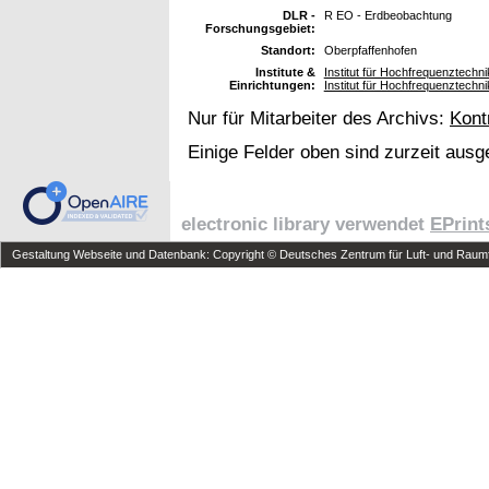
DLR -
R EO - Erdbeobachtung
Forschungsgebiet:
Standort:
Oberpfaffenhofen
Institute &
Institut für Hochfrequenztech
Einrichtungen:
Institut für Hochfrequenztech
Nur für Mitarbeiter des Archivs:
Kont
Einige Felder oben sind zurzeit ausg
electronic library verwendet
EPrint
Gestaltung Webseite und Datenbank: Copyright © Deutsches Zentrum für Luft- und Raumfa