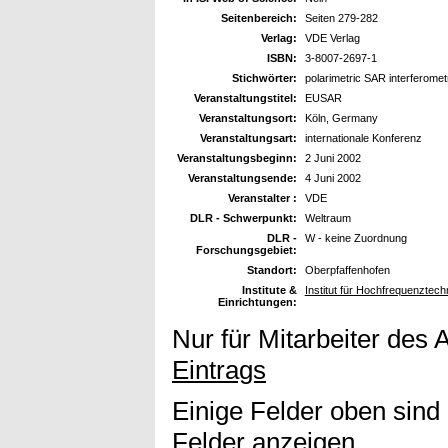
Seitenbereich:
Seiten 279-282
Verlag:
VDE Verlag
ISBN:
3-8007-2697-1
Stichwörter:
polarimetric SAR interferomet
Veranstaltungstitel:
EUSAR
Veranstaltungsort:
Köln, Germany
Veranstaltungsart:
internationale Konferenz
Veranstaltungsbeginn:
2 Juni 2002
Veranstaltungsende:
4 Juni 2002
Veranstalter :
VDE
DLR - Schwerpunkt:
Weltraum
DLR -
W - keine Zuordnung
Forschungsgebiet:
Standort:
Oberpfaffenhofen
Institute &
Institut für Hochfrequenzte
Einrichtungen:
Nur für Mitarbeiter des 
Eintrags
Einige Felder oben sind
Felder anzeigen