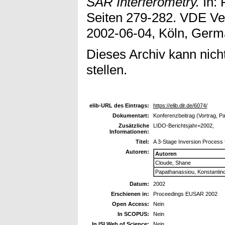
SAR Interferometry.
In:
Seiten 279-282. VDE Ve
2002-06-04, Köln, Germ
Dieses Archiv kann nicht
stellen.
elib-URL des Eintrags:
https://elib.dlr.de/6074/
Dokumentart:
Konferenzbeitrag (Vortrag, P
Zusätzliche
LIDO-Berichtsjahr=2002,
Informationen:
Titel:
A 3-Stage Inversion Process 
Autoren:
Autoren
Cloude, Shane
Papathanassiou, Konstantin
Datum:
2002
Erschienen in:
Proceedings EUSAR 2002
Open Access:
Nein
In SCOPUS:
Nein
In ISI Web of Science:
Nein