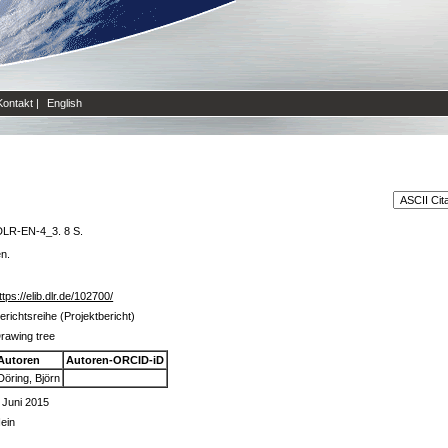
Kontakt
|
English
DLR-EN-4_3. 8 S.
en.
ttps://elib.dlr.de/102700/
erichtsreihe (Projektbericht)
rawing tree
Autoren
Autoren-ORCID-iD
Döring, Björn
 Juni 2015
ein