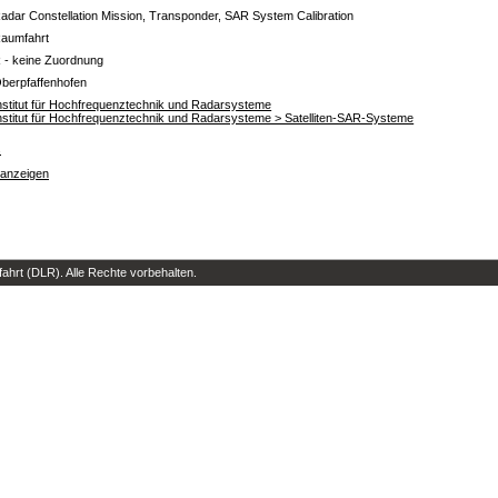
adar Constellation Mission, Transponder, SAR System Calibration
aumfahrt
 - keine Zuordnung
berpfaffenhofen
nstitut für Hochfrequenztechnik und Radarsysteme
nstitut für Hochfrequenztechnik und Radarsysteme > Satelliten-SAR-Systeme
s
 anzeigen
hrt (DLR). Alle Rechte vorbehalten.