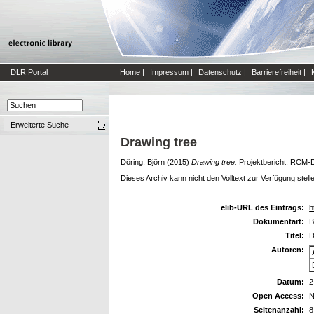
DLR Portal
Home
|
Impressum
|
Datenschutz
|
Barrierefreiheit
|
Erweiterte Suche
Drawing tree
Döring, Björn
(2015)
Drawing tree.
Projektbericht. RCM-
Dieses Archiv kann nicht den Volltext zur Verfügung stell
elib-URL des Eintrags:
h
Dokumentart:
B
Titel:
D
Autoren:
Datum:
2
Open Access:
N
Seitenanzahl:
8