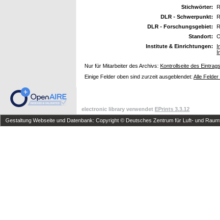
Stichwörter:
R
DLR - Schwerpunkt:
R
DLR - Forschungsgebiet:
R
Standort:
O
Institute & Einrichtungen:
I
I
Nur für Mitarbeiter des Archivs:
Kontrollseite des Eintrag
Einige Felder oben sind zurzeit ausgeblendet:
Alle Felder
electronic library verwendet
EPrints 3.3.12
Gestaltung Webseite und Datenbank: Copyright © Deutsches Zentrum für Luft- und Raumfa