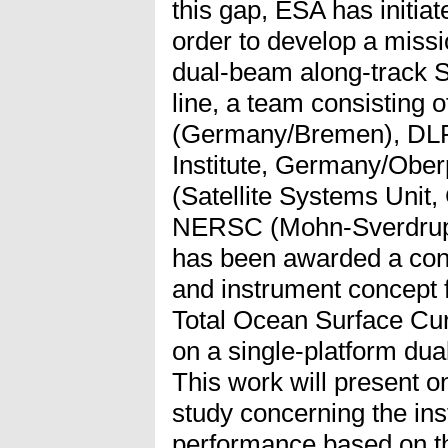
this gap, ESA has initia
order to develop a miss
dual-beam along-track SA
line, a team consisting
(Germany/Bremen), DL
Institute, Germany/Obe
(Satellite Systems Unit
NERSC (Mohn-Sverdrup 
has been awarded a cont
and instrument concept 
Total Ocean Surface Cu
on a single-platform d
This work will present o
study concerning the in
performance based on t