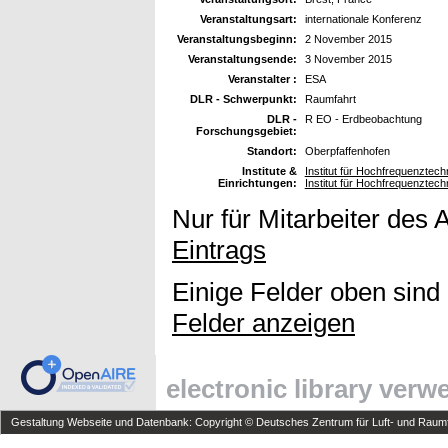
Veranstaltungsart:
internationale Konferenz
Veranstaltungsbeginn:
2 November 2015
Veranstaltungsende:
3 November 2015
Veranstalter :
ESA
DLR - Schwerpunkt:
Raumfahrt
DLR -
R EO - Erdbeobachtung
Forschungsgebiet:
Standort:
Oberpfaffenhofen
Institute &
Institut für Hochfrequenzte
Einrichtungen:
Institut für Hochfrequenzte
Nur für Mitarbeiter des 
Eintrags
Einige Felder oben sind
Felder anzeigen
electronic library ver
Gestaltung Webseite und Datenbank: Copyright © Deutsches Zentrum für Luft- und Raumfa