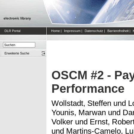
DLR Portal
Home
|
Impressum
|
Datenschutz
|
Barrierefreiheit
|
Erweiterte Suche
OSCM #2 - Pay
Performance
Wollstadt, Steffen
und
L
Younis, Marwan
und
Dan
Volker
und
Ernst, Rober
und
Martins-Camelo, Lu