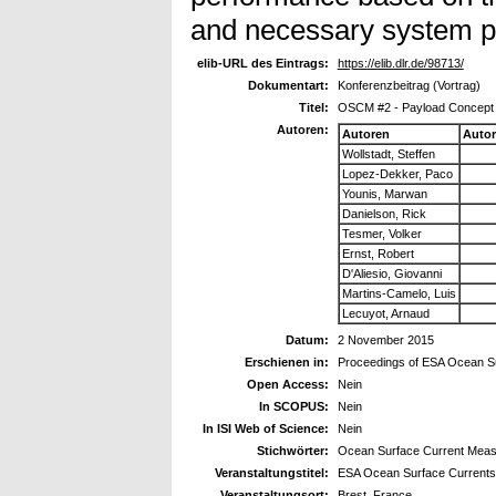
and necessary system pa
elib-URL des Eintrags:
https://elib.dlr.de/98713/
Dokumentart:
Konferenzbeitrag (Vortrag)
Titel:
OSCM #2 - Payload Concept
Autoren:
Autoren
Auto
Wollstadt, Steffen
Lopez-Dekker, Paco
Younis, Marwan
Danielson, Rick
Tesmer, Volker
Ernst, Robert
D'Aliesio, Giovanni
Martins-Camelo, Luis
Lecuyot, Arnaud
Datum:
2 November 2015
Erschienen in:
Proceedings of ESA Ocean S
Open Access:
Nein
In SCOPUS:
Nein
In ISI Web of Science:
Nein
Stichwörter:
Ocean Surface Current Measu
Veranstaltungstitel:
ESA Ocean Surface Currents 
Veranstaltungsort:
Brest, France