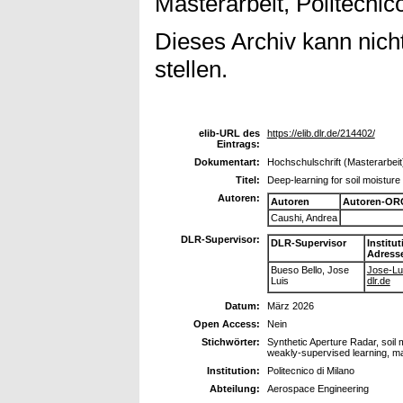
Masterarbeit, Politecnic
Dieses Archiv kann nicht
stellen.
elib-URL des
https://elib.dlr.de/214402/
Eintrags:
Dokumentart:
Hochschulschrift (Masterarbeit
Titel:
Deep-learning for soil moisture
Autoren:
Autoren
Autoren-OR
Caushi, Andrea
DLR-Supervisor:
DLR-Supervisor
Institu
Adress
Bueso Bello, Jose
Jose-Lui
Luis
dlr.de
Datum:
März 2026
Open Access:
Nein
Stichwörter:
Synthetic Aperture Radar, soil 
weakly-supervised learning, ma
Institution:
Politecnico di Milano
Abteilung:
Aerospace Engineering