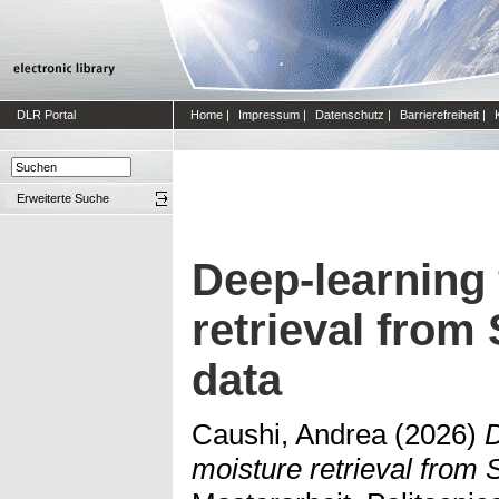
DLR Portal
Home
|
Impressum
|
Datenschutz
|
Barrierefreiheit
|
Erweiterte Suche
Deep-learning 
retrieval from
data
Caushi, Andrea
(2026)
D
moisture retrieval from 