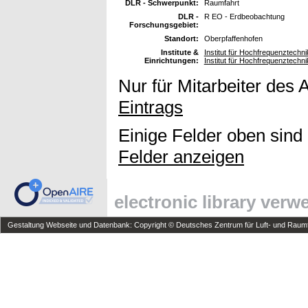
DLR - Schwerpunkt:
Raumfahrt
DLR -
R EO - Erdbeobachtung
Forschungsgebiet:
Standort:
Oberpfaffenhofen
Institute &
Institut für Hochfrequenztech
Einrichtungen:
Institut für Hochfrequenztech
Nur für Mitarbeiter des 
Eintrags
Einige Felder oben sind
Felder anzeigen
electronic library ver
Gestaltung Webseite und Datenbank: Copyright © Deutsches Zentrum für Luft- und Raumfa