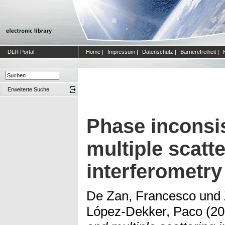
DLR Portal
Home
|
Impressum
|
Datenschutz
|
Barrierefreiheit
|
Erweiterte Suche
Phase inconsi
multiple scatt
interferometry
De Zan, Francesco
und
López-Dekker, Paco
(20