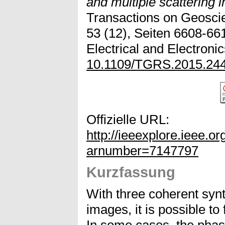
and multiple scattering 
Transactions on Geosci
53 (12), Seiten 6608-6616
Electrical and Electroni
10.1109/TGRS.2015.24
Offizielle URL:
http://ieeexplore.ieee.org
arnumber=7147797
Kurzfassung
With three coherent synt
images, it is possible to
In some cases, the phas