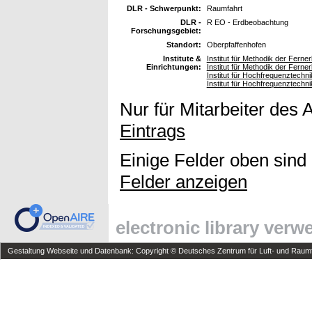
DLR - Schwerpunkt:
Raumfahrt
DLR -
R EO - Erdbeobachtung
Forschungsgebiet:
Standort:
Oberpfaffenhofen
Institute &
Institut für Methodik der Fern
Einrichtungen:
Institut für Methodik der Fern
Institut für Hochfrequenztech
Institut für Hochfrequenztech
Nur für Mitarbeiter des 
Eintrags
Einige Felder oben sind
Felder anzeigen
electronic library ver
Gestaltung Webseite und Datenbank: Copyright © Deutsches Zentrum für Luft- und Raumfa