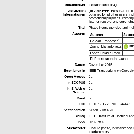
Dokumentart:
Zeitschriftenbeitrag
Zusätzliche
(c) 2015 IEEE. Personal use of 
Informationen:
obtained for all other users, inc
promotional purposes, creating 
lists, or reuse of any copyrigh
Titel:
Phase inconsistencies and multi
Autoren:
Autoren
Autor
*
De Zan, Francesco
htt
Zonno, Mariantonietta
López-Dekker, Paco
*
DLR corresponding author
Datum:
Dezember 2015
Erschienen in:
IEEE Transactions on Geosci
Open Access:
Ja
In SCOPUS:
Ja
In ISI Web of
Ja
Science:
Band:
53
DOI:
10.1109/TGRS.2015.2444431
Seitenbereich:
Seiten 6608-6616
Verlag:
IEEE - Institute of Electrical a
ISSN:
0196-2892
Stichwörter:
Closure phase, inconsistency, 
interferometry