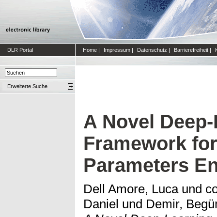
DLR Portal
Home
|
Impressum
|
Datenschutz
|
Barrierefreiheit
|
Erweiterte Suche
A Novel Deep-
Framework fo
Parameters E
Dell Amore, Luca
und
co
Daniel
und
Demir, Beg