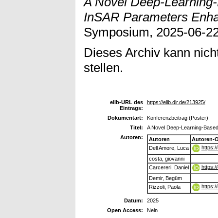
A Novel Deep-Learning
InSAR Parameters Enh
Symposium, 2025-06-22,
Dieses Archiv kann nicht
stellen.
elib-URL des
https://elib.dlr.de/213925/
Eintrags:
Dokumentart:
Konferenzbeitrag (Poster)
Titel:
A Novel Deep-Learning-Base
Autoren:
Autoren
Autoren-
https:
Dell Amore, Luca
costa, giovanni
https:
Carcereri, Daniel
Demir, Begüm
https:
Rizzoli, Paola
Datum:
2025
Open Access:
Nein