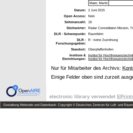
Maier, Martin
Datum:
2 Juni 2015
Open Access:
Nein
Seitenanzahl:
18
Stichwörter:
Radar Constellation Mission, 
DLR - Schwerpunkt:
Raumfahrt
DLR -
R - keine Zuordnung
Forschungsgebiet:
Standort:
Oberpfaffenhofen
Institute &
Institut für Hochfrequenztech
Einrichtungen:
Institut für Hochfrequenztech
Nur für Mitarbeiter des Archivs:
Kont
Einige Felder oben sind zurzeit ausg
electronic library verwendet
EPrint
Gestaltung Webseite und Datenbank: Copyright © Deutsches Zentrum für Luft- und Raumfa