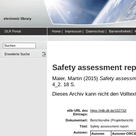
DLR Portal
Home
|
Impressum
|
Datenschutz
|
Barrierefreiheit
|
Erweiterte Suche
Safety assessment rep
Maier, Martin
(2015)
Safety assessme
4_2. 18 S.
Dieses Archiv kann nicht den Volltext
elib-URL des
https://elib.dlr.de/102732/
Eintrags:
Dokumentart:
Berichtsreihe (Projektbericht)
Titel:
Safety assessment report
Autoren:
Autoren
Autoren-ORCI