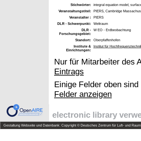
Stichwörter:
integral equation model, surfac
Veranstaltungstitel:
PIERS, Cambridge Massachuset
Veranstalter :
PIERS
DLR - Schwerpunkt:
Weltraum
DLR -
W EO - Erdbeobachtung
Forschungsgebiet:
Standort:
Oberpfaffenhofen
Institute &
Institut für Hochfrequenztech
Einrichtungen:
Nur für Mitarbeiter des 
Eintrags
Einige Felder oben sind
Felder anzeigen
electronic library ver
Gestaltung Webseite und Datenbank: Copyright © Deutsches Zentrum für Luft- und Raumfa