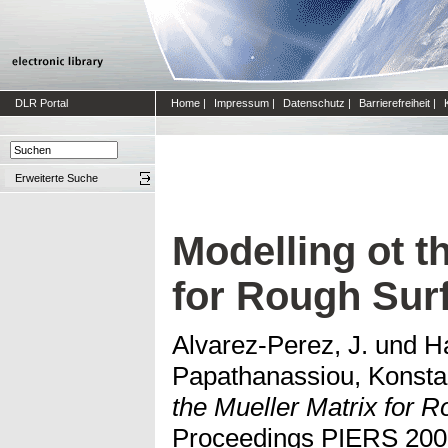
DLR Portal
Home
|
Impressum
|
Datenschutz
|
Barrierefreiheit
|
Erweiterte Suche
Modelling ot t
for Rough Surf
Alvarez-Perez, J.
und
Ha
Papathanassiou, Konsta
the Mueller Matrix for R
Proceedings PIERS 200