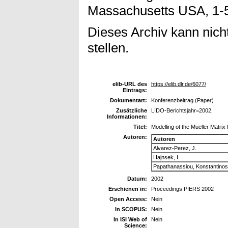
Massachusetts USA, 1-5
Dieses Archiv kann nicht
stellen.
elib-URL des
https://elib.dlr.de/6077/
Eintrags:
Dokumentart:
Konferenzbeitrag (Paper)
Zusätzliche
LIDO-Berichtsjahr=2002,
Informationen:
Titel:
Modelling ot the Mueller Matrix
Autoren:
Autoren
Alvarez-Perez, J.
Hajnsek, I.
Papathanassiou, Konstantinos
Datum:
2002
Erschienen in:
Proceedings PIERS 2002
Open Access:
Nein
In SCOPUS:
Nein
In ISI Web of
Nein
Science: