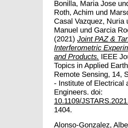
Bonilla, Maria Jose
un
Roth, Achim
und
Marsc
Casal Vazquez, Nuria
Manuel
und
Garcia Ro
(2021)
Joint PAZ & T
Interferometric Experim
and Products.
IEEE Jou
Topics in Applied Eart
Remote Sensing, 14, S
- Institute of Electrica
Engineers. doi:
10.1109/JSTARS.2021
1404.
Alonso-Gonzalez, Albe