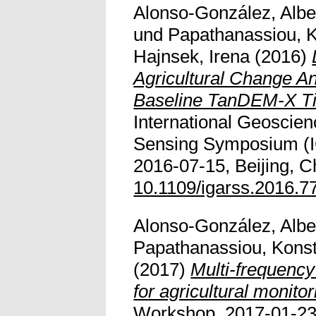
Alonso-González, Albe
und
Papathanassiou, K
Hajnsek, Irena
(2016)
Agricultural Change An
Baseline TanDEM-X Ti
International Geoscie
Sensing Symposium (I
2016-07-15, Beijing, Ch
10.1109/igarss.2016.
Alonso-González, Albe
Papathanassiou, Konst
(2017)
Multi-frequenc
for agricultural monitor
Workshop, 2017-01-23 