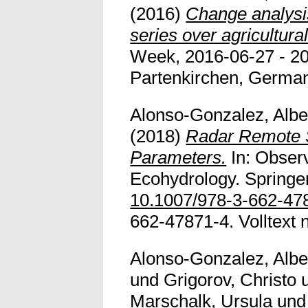
(2016)
Change analysi
series over agricultura
Week, 2016-06-27 - 2
Partenkirchen, Germany.
Alonso-Gonzalez, Albe
(2018)
Radar Remote S
Parameters.
In: Obser
Ecohydrology. Springer,
10.1007/978-3-662-47
662-47871-4. Volltext n
Alonso-Gonzalez, Albe
und
Grigorov, Christo
Marschalk, Ursula
un