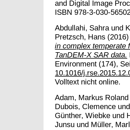
and Digital Image Proc
ISBN 978-3-030-56502
Abdullahi, Sahra
und
K
Pretzsch, Hans
(2016
in complex temperate f
TanDEM-X SAR data.
Environment (174), Sei
10.1016/j.rse.2015.12
Volltext nicht online.
Adam, Markus Roland
Dubois, Clemence
un
Günther, Wiebke
und
Junsu
und
Müller, Marl