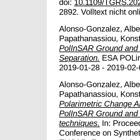
doi:
10.1109/TGRS.20
2892. Volltext nicht onl
Alonso-Gonzalez, Albe
Papathanassiou, Konst
PolInSAR Ground and
Separation.
ESA POLi
2019-01-28 - 2019-02-01
Alonso-Gonzalez, Albe
Papathanassiou, Konst
Polarimetric Change An
PolInSAR Ground and 
techniques.
In: Procee
Conference on Synthet