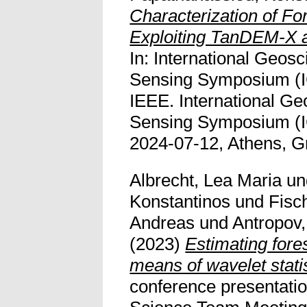
Characterization of Fo
Exploiting TanDEM-X 
In: International Geo
Sensing Symposium (I
IEEE. International G
Sensing Symposium (I
2024-07-12, Athens, G
Albrecht, Lea Maria
u
Konstantinos
und
Fisc
Andreas
und
Antropov,
(2023)
Estimating fore
means of wavelet statis
conference presentat