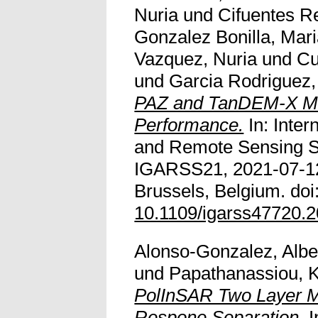
Nuria
und
Cifuentes R
Gonzalez Bonilla, Mar
Vazquez, Nuria
und
Cu
und
Garcia Rodriguez
PAZ and TanDEM-X Mis
Performance.
In: Inter
and Remote Sensing 
IGARSS21, 2021-07-12
Brussels, Belgium. doi
10.1109/igarss47720.
Alonso-Gonzalez, Albe
und
Papathanassiou, K
PolInSAR Two Layer 
Respone Separation.
I