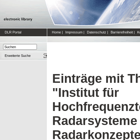
DLR Portal
Home
|
Impressum
|
Datenschutz
|
Barrierefreiheit
|
K
Erweiterte Suche
Einträge mit 
"Institut für
Hochfrequenzt
Radarsysteme
Radarkonzept