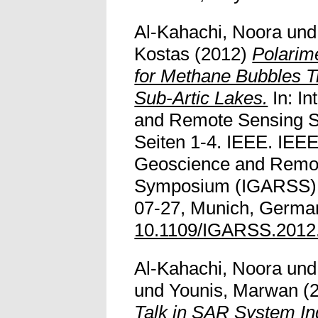
Al-Kahachi, Noora
un
Kostas
(2012)
Polarim
for Methane Bubbles Tr
Sub-Artic Lakes.
In: In
and Remote Sensing 
Seiten 1-4. IEEE. IEEE
Geoscience and Remo
Symposium (IGARSS), 
07-27, Munich, German
10.1109/IGARSS.2012
Al-Kahachi, Noora
un
und
Younis, Marwan
(
Talk in SAR System I