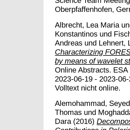
Science Team Meeting,
Oberpfaffenhofen, Germ
Albrecht, Lea Maria
u
Konstantinos
und
Fisc
Andreas
und
Lehnert,
Characterizing FO
by means of wavelet sta
Online Abstracts. ES
2023-06-19 - 2023-06-
Volltext nicht online.
Alemohammad, Seye
Thomas
und
Moghadd
Dara
(2016)
Decomposi