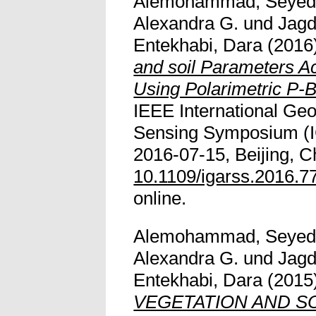
Alemohammad, Seye
Alexandra G.
und
Jagd
Entekhabi, Dara
(2016
and soil Parameters A
Using Polarimetric P
IEEE International G
Sensing Symposium (I
2016-07-15, Beijing, Ch
10.1109/igarss.2016.
online.
Alemohammad, Seye
Alexandra G.
und
Jagd
Entekhabi, Dara
(2015
VEGETATION AND S