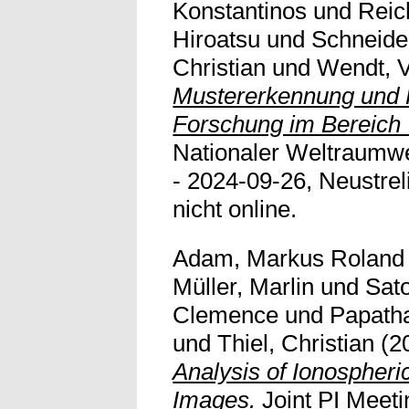
Konstantinos
und
Reic
Hiroatsu
und
Schneide
Christian
und
Wendt, V
Mustererkennung und K
Forschung im Bereich
Nationaler Weltraumw
- 2024-09-26, Neustreli
nicht online.
Adam, Markus Roland
Müller, Marlin
und
Sato
Clemence
und
Papatha
und
Thiel, Christian
(2
Analysis of Ionospheric
Images.
Joint PI Meeti