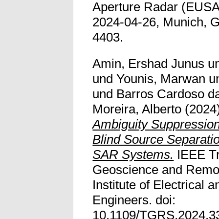
Aperture Radar (EUSA
2024-04-26, Munich, 
4403.
Amin, Ershad Junus
u
und
Younis, Marwan
u
und
Barros Cardoso da
Moreira, Alberto
(2024
Ambiguity Suppressio
Blind Source Separatio
SAR Systems.
IEEE Tr
Geoscience and Remot
Institute of Electrical 
Engineers. doi:
10.1109/TGRS.2024.3