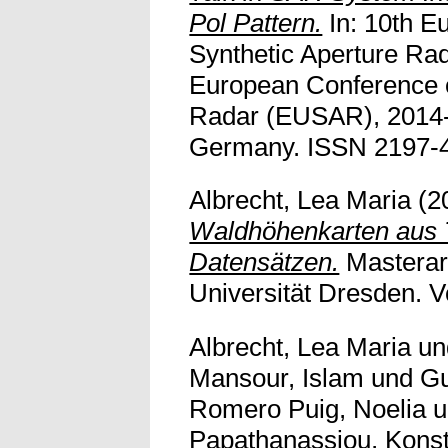
Pol Pattern.
In: 10th E
Synthetic Aperture R
European Conference o
Radar (EUSAR), 2014-0
Germany. ISSN 2197-440
Albrecht, Lea Maria
(2
Waldhöhenkarten aus
Datensätzen.
Masterar
Universität Dresden. Vo
Albrecht, Lea Maria
u
Mansour, Islam
und
Gu
Romero Puig, Noelia
u
Papathanassiou, Konst