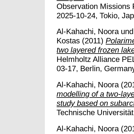
Observation Missions 
2025-10-24, Tokio, Japan
Al-Kahachi, Noora
un
Kostas
(2011)
Polarime
two layered frozen lak
Helmholtz Alliance PE
03-17, Berlin, Germany
Al-Kahachi, Noora
(20
modelling of a two-laye
study based on subarct
Technische Universitä
Al-Kahachi, Noora
(20