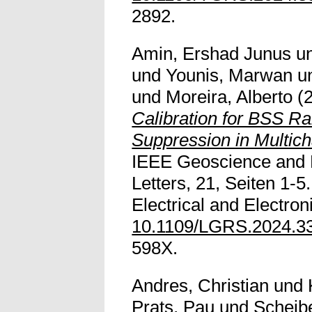
2892.
Amin, Ershad Junus
u
und
Younis, Marwan
u
und
Moreira, Alberto
(
Calibration for BSS R
Suppression in Multi
IEEE Geoscience and
Letters, 21, Seiten 1-5.
Electrical and Electron
10.1109/LGRS.2024.3
598X.
Andres, Christian
und
Prats, Pau
und
Scheibe