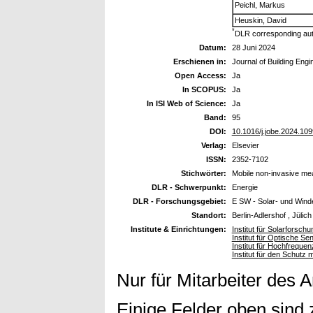
Peichl, Markus
Heuskin, David
*
DLR corresponding au
Datum:
28 Juni 2024
Erschienen in:
Journal of Building Engi
Open Access:
Ja
In SCOPUS:
Ja
In ISI Web of Science:
Ja
Band:
95
DOI:
10.1016/j.jobe.2024.10
Verlag:
Elsevier
ISSN:
2352-7102
Stichwörter:
Mobile non-invasive me
DLR - Schwerpunkt:
Energie
DLR - Forschungsgebiet:
E SW - Solar- und Wind
Standort:
Berlin-Adlershof , Jülic
Institute & Einrichtungen:
Institut für Solarforschu
Institut für Optische S
Institut für Hochfrequ
Institut für den Schutz 
Nur für Mitarbeiter des 
Einige Felder oben sind 