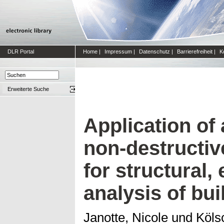
DLR Portal
Home
|
Impressum
|
Datenschutz
|
Barrierefreiheit
|
K
Erweiterte Suche
Application of
non-destructi
for structural,
analysis of bui
Janotte, Nicole
und
Köls