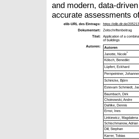
and modern, data-driven
accurate assessments of 
elib-URL des Eintrags:
https://elib.dlr.de/205213
Dokumentart:
Zeitschriftenbeitrag
Titel:
Application of a combin
of buildings
Autoren:
Autoren
*
Janotte, Nicole
Kölsch, Benedikt
Lüpfert, Eckhard
Pernpeintner, Johanne
Schiricke, Björn
Estevam Schmiedt, Ja
Baumbach, Dirk
Choinowski, Andre
Dahlke, Dennis
Ernst, Ines
Linkiewicz, Magdalena
Schischmanow, Adrian
Dill, Stephan
Karrer, Tobias