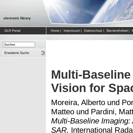
DLR Portal
Home
|
Impressum
|
Datenschutz
|
Barrierefreiheit
|
Erweiterte Suche
Multi-Baseline
Vision for Sp
Moreira, Alberto
und
Pon
Matteo
und
Pardini, Mat
Multi-Baseline Imaging:
SAR.
International Rad