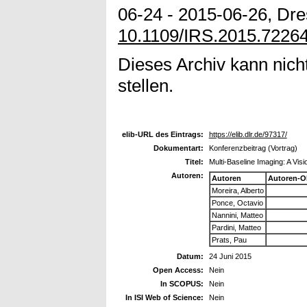
06-24 - 2015-06-26, Dre
10.1109/IRS.2015.7226
Dieses Archiv kann nicht
stellen.
elib-URL des Eintrags:
https://elib.dlr.de/97317/
Dokumentart:
Konferenzbeitrag (Vortrag)
Titel:
Multi-Baseline Imaging: A Vi
Autoren:
Autoren
Autoren-O
Moreira, Alberto
Ponce, Octavio
Nannini, Matteo
Pardini, Matteo
Prats, Pau
Datum:
24 Juni 2015
Open Access:
Nein
In SCOPUS:
Nein
In ISI Web of Science:
Nein