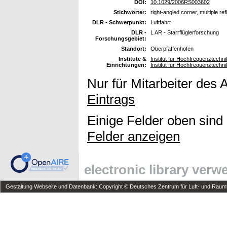
DOI:
10.1029/2006RS003602
Stichwörter:
right-angled corner, multiple r
DLR - Schwerpunkt:
Luftfahrt
DLR -
L AR - Starrflüglerforschung
Forschungsgebiet:
Standort:
Oberpfaffenhofen
Institute &
Institut für Hochfrequenztech
Einrichtungen:
Institut für Hochfrequenztech
Nur für Mitarbeiter des 
Eintrags
Einige Felder oben sind
Felder anzeigen
electronic library ver
Gestaltung Webseite und Datenbank: Copyright © Deutsches Zentrum für Luft- und Raumfa