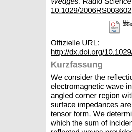
Wedges.
Radio Science,
10.1029/2006RS003602
PDF
-
201k
Offizielle URL:
http://dx.doi.org/10.10
Kurzfassung
We consider the reflecti
electromagnetic wave inc
angled corner region wi
surface impedances are 
tensor form. We determi
which the sum of inciden
reflected waves provides