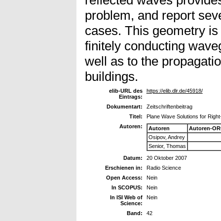
problem, and report seve
cases. This geometry is 
finitely conducting wav
well as to the propagati
buildings.
elib-URL des
https://elib.dlr.de/45918/
Eintrags:
Dokumentart:
Zeitschriftenbeitrag
Titel:
Plane Wave Solutions for Righ
Autoren:
Autoren
Autoren-OR
Osipov, Andrey
Senior, Thomas
Datum:
20 Oktober 2007
Erschienen in:
Radio Science
Open Access:
Nein
In SCOPUS:
Nein
In ISI Web of
Nein
Science:
Band:
42