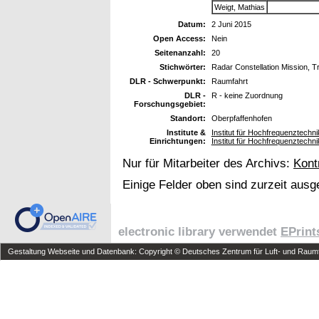
Weigt, Mathias
Datum:
2 Juni 2015
Open Access:
Nein
Seitenanzahl:
20
Stichwörter:
Radar Constellation Mission, 
DLR - Schwerpunkt:
Raumfahrt
DLR -
R - keine Zuordnung
Forschungsgebiet:
Standort:
Oberpfaffenhofen
Institute &
Institut für Hochfrequenztech
Einrichtungen:
Institut für Hochfrequenztech
Nur für Mitarbeiter des Archivs:
Kont
Einige Felder oben sind zurzeit ausg
electronic library verwendet
EPrint
Gestaltung Webseite und Datenbank: Copyright © Deutsches Zentrum für Luft- und Raumfa