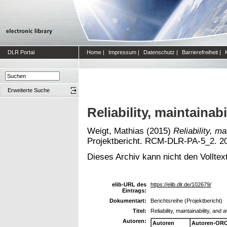
DLR Portal
Home
|
Impressum
|
Datenschutz
|
Barrierefreiheit
|
Erweiterte Suche
Reliability, maintainabi
Weigt, Mathias
(2015)
Reliability, ma
Projektbericht. RCM-DLR-PA-5_2. 20
Dieses Archiv kann nicht den Volltext
elib-URL des
https://elib.dlr.de/102679/
Eintrags:
Dokumentart:
Berichtsreihe (Projektbericht)
Titel:
Reliability, maintainability, and a
Autoren:
Autoren
Autoren-ORC