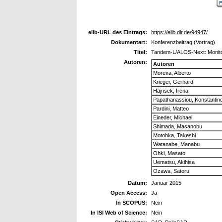
elib-URL des Eintrags:
https://elib.dlr.de/94947/
Dokumentart:
Konferenzbeitrag (Vortrag)
Titel:
Tandem-L/ALOS-Next: Monitor
Autoren:
Autoren
Moreira, Alberto
Krieger, Gerhard
Hajnsek, Irena
Papathanassiou, Konstantin
Pardini, Matteo
Eineder, Michael
Shimada, Masanobu
Motohka, Takeshi
Watanabe, Manabu
Ohki, Masato
Uematsu, Akihisa
Ozawa, Satoru
Datum:
Januar 2015
Open Access:
Ja
In SCOPUS:
Nein
In ISI Web of Science:
Nein