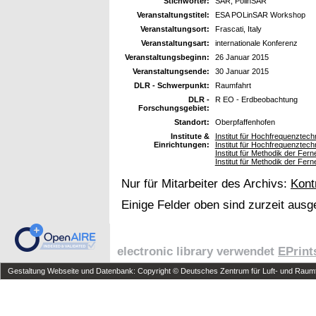
Stichwörter:
SAR, PolinSAR
Veranstaltungstitel:
ESA POLinSAR Workshop
Veranstaltungsort:
Frascati, Italy
Veranstaltungsart:
internationale Konferenz
Veranstaltungsbeginn:
26 Januar 2015
Veranstaltungsende:
30 Januar 2015
DLR - Schwerpunkt:
Raumfahrt
DLR -
R EO - Erdbeobachtung
Forschungsgebiet:
Standort:
Oberpfaffenhofen
Institute &
Institut für Hochfrequenzte
Einrichtungen:
Institut für Hochfrequenzte
Institut für Methodik der Fer
Institut für Methodik der Fe
Nur für Mitarbeiter des Archivs:
Kont
Einige Felder oben sind zurzeit ausg
electronic library verwendet
EPrint
Gestaltung Webseite und Datenbank: Copyright © Deutsches Zentrum für Luft- und Raumfa