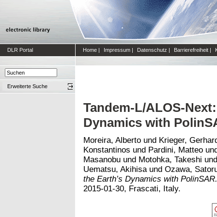
DLR Portal
Home
|
Impressum
|
Datenschutz
|
Barrierefreiheit
|
Erweiterte Suche
Tandem-L/ALOS-Next: 
Dynamics with Polin
Moreira, Alberto
und
Krieger, Gerhar
Konstantinos
und
Pardini, Matteo
un
Masanobu
und
Motohka, Takeshi
un
Uematsu, Akihisa
und
Ozawa, Sator
the Earth’s Dynamics with PolinSAR
2015-01-30, Frascati, Italy.