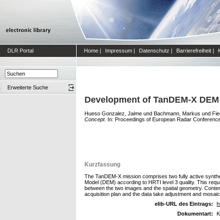
DLR Portal
Home
|
Impressum
|
Datenschutz
|
Barrierefreiheit
|
Erweiterte Suche
Development of TanDEM-X DEM 
Hueso Gonzalez, Jaime
und
Bachmann, Markus
und
Fie
Concept.
In: Proceedings of European Radar Conferenc
Kurzfassung
The TanDEM-X mission comprises two fully active synthetic 
Model (DEM) according to HRTI level 3 quality. This requi
between the two images and the spatial geometry. Content 
acquisition plan and the data take adjustment and mosaic
elib-URL des Eintrags:
h
Dokumentart:
K