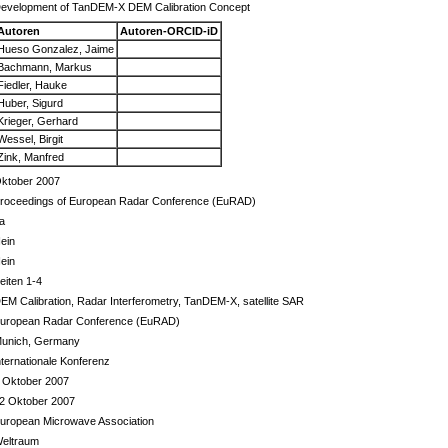
evelopment of TanDEM-X DEM Calibration Concept
Autoren
Autoren-ORCID-iD
Hueso Gonzalez, Jaime
Bachmann, Markus
Fiedler, Hauke
Huber, Sigurd
Krieger, Gerhard
Wessel, Birgit
Zink, Manfred
ktober 2007
roceedings of European Radar Conference (EuRAD)
a
ein
ein
eiten 1-4
EM Calibration, Radar Interferometry, TanDEM-X, satellite SAR
uropean Radar Conference (EuRAD)
unich, Germany
nternationale Konferenz
 Oktober 2007
2 Oktober 2007
uropean Microwave Association
eltraum