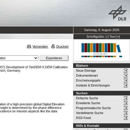
Samstag, 8. August 2026
Schriftgröße:
[-]
Text
[+]
Versenden
Drucken
Blättern
007)
Development of TanDEM-X DEM Calibration
nich, Germany.
Neue Einträge
Dokumentenart
Erscheinungsjahr
Institute & Einrichtungen
Suchen
Einfache Suche
Erweiterte Suche
on of a high-precision global Digital Elevation
height is determined by the phase difference
Programmatische Suche
ncidence on mission aspects like the data
Vordefinierte Suche
RSS-Feed
Hilfe & Kontakt