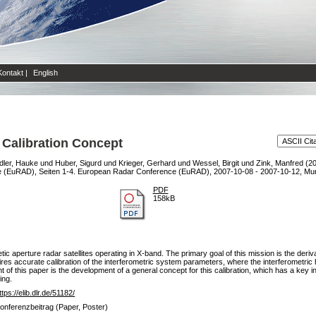
Kontakt
|
English
Calibration Concept
dler, Hauke
und
Huber, Sigurd
und
Krieger, Gerhard
und
Wessel, Birgit
und
Zink, Manfred
(2
e (EuRAD), Seiten 1-4. European Radar Conference (EuRAD), 2007-10-08 - 2007-10-12, Mu
PDF
158kB
aperture radar satellites operating in X-band. The primary goal of this mission is the derivati
res accurate calibration of the interferometric system parameters, where the interferometric 
of this paper is the development of a general concept for this calibration, which has a key i
ing.
ttps://elib.dlr.de/51182/
onferenzbeitrag (Paper, Poster)