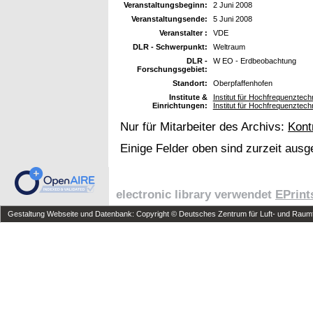
Veranstaltungsbeginn:
2 Juni 2008
Veranstaltungsende:
5 Juni 2008
Veranstalter :
VDE
DLR - Schwerpunkt:
Weltraum
DLR -
W EO - Erdbeobachtung
Forschungsgebiet:
Standort:
Oberpfaffenhofen
Institute &
Institut für Hochfrequenzte
Einrichtungen:
Institut für Hochfrequenzte
Nur für Mitarbeiter des Archivs:
Kont
Einige Felder oben sind zurzeit ausg
electronic library verwendet
EPrint
Gestaltung Webseite und Datenbank: Copyright © Deutsches Zentrum für Luft- und Raumfa