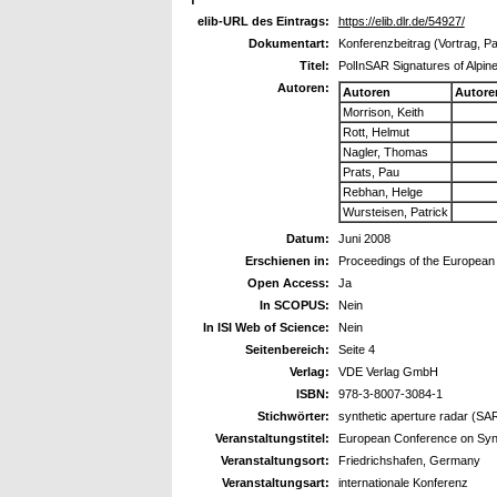
elib-URL des Eintrags:
https://elib.dlr.de/54927/
Dokumentart:
Konferenzbeitrag (Vortrag, P
Titel:
PolInSAR Signatures of Alpin
Autoren:
Autoren
Autore
Morrison, Keith
Rott, Helmut
Nagler, Thomas
Prats, Pau
Rebhan, Helge
Wursteisen, Patrick
Datum:
Juni 2008
Erschienen in:
Proceedings of the European
Open Access:
Ja
In SCOPUS:
Nein
In ISI Web of Science:
Nein
Seitenbereich:
Seite 4
Verlag:
VDE Verlag GmbH
ISBN:
978-3-8007-3084-1
Stichwörter:
synthetic aperture radar (SA
Veranstaltungstitel:
European Conference on Syn
Veranstaltungsort:
Friedrichshafen, Germany
Veranstaltungsart:
internationale Konferenz