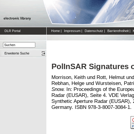
DLR Portal
Home
|
Impressum
|
Datenschutz
|
Barrierefreiheit
|
Erweiterte Suche
PolInSAR Signatures 
Morrison, Keith
und
Rott, Helmut
un
Rebhan, Helge
und
Wursteisen, Patr
Snow.
In: Proceedings of the Europe
Radar (EUSAR), Seite 4. VDE Verla
Synthetic Aperture Radar (EUSAR), 2
Germany. ISBN 978-3-8007-3084-1.