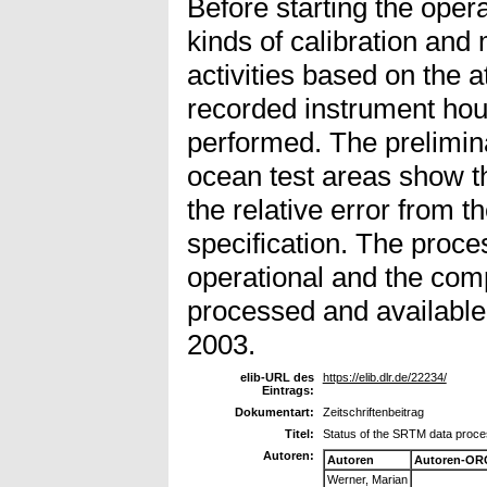
Before starting the oper
kinds of calibration an
activities based on the a
recorded instrument hou
performed. The prelimin
ocean test areas show t
the relative error from t
specification. The proces
operational and the comp
processed and available 
2003.
elib-URL des
https://elib.dlr.de/22234/
Eintrags:
Dokumentart:
Zeitschriftenbeitrag
Titel:
Status of the SRTM data proce
Autoren:
Autoren
Autoren-OR
Werner, Marian