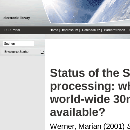
DLR Portal
Home
|
Impressum
|
Datenschutz
|
Barrierefreiheit
|
Erweiterte Suche
Status of the
processing: wh
world-wide 30
available?
Werner, Marian
(2001)