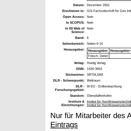
Datum:
Dezember 2001
Erschienen in:
GIS Fachzeitschrift für Geo I
Open Access:
Nein
In SCOPUS:
Nein
In ISI Web of
Nein
Science:
Band:
6
Seitenbereich:
Seiten 6-10
Herausgeber:
Herausgeber
Herausgeber
Fritsch, Dieter
Verlag:
Huetig Verlag
ISSN:
1430-3663
Stichwörter:
SRTM,SAR
DLR - Schwerpunkt:
Weltraum
DLR -
W EO - Erdbeobachtung
Forschungsgebiet:
Standort:
Oberpfaffenhofen
Institute &
Institut für Hochfrequenztech
Einrichtungen:
Institut für Hochfrequenztech
Nur für Mitarbeiter des 
Eintrags