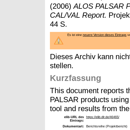
(2006)
ALOS PALSAR Pro
CAL/VAL Report.
Projek
44 S.
Es ist eine
neuere Version dieses Eintrags
ve
Dieses Archiv kann nicht
stellen.
Kurzfassung
This document reports t
PALSAR products using t
tool and results from the
elib-URL des
https://elib.dlr.de/46465/
Eintrags:
Dokumentart:
Berichtsreihe (Projektbericht)