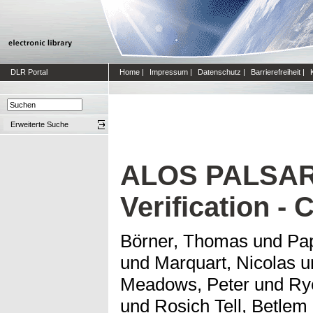
DLR Portal
Home
|
Impressum
|
Datenschutz
|
Barrierefreiheit
|
Erweiterte Suche
ALOS PALSAR
Verification -
Börner, Thomas
und
Pap
und
Marquart, Nicolas
u
Meadows, Peter
und
Ry
und
Rosich Tell, Betlem