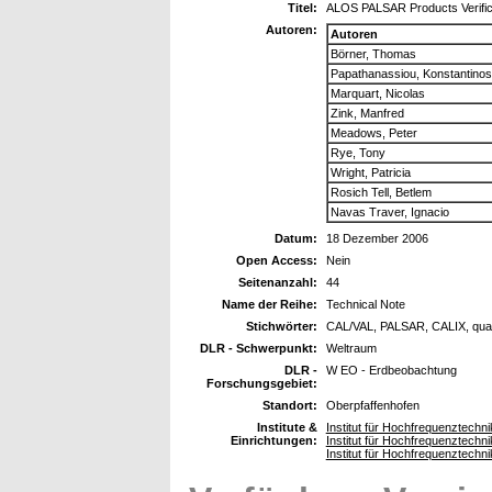
Titel:
ALOS PALSAR Products Verific
Autoren:
Autoren
Börner, Thomas
Papathanassiou, Konstantinos
Marquart, Nicolas
Zink, Manfred
Meadows, Peter
Rye, Tony
Wright, Patricia
Rosich Tell, Betlem
Navas Traver, Ignacio
Datum:
18 Dezember 2006
Open Access:
Nein
Seitenanzahl:
44
Name der Reihe:
Technical Note
Stichwörter:
CAL/VAL, PALSAR, CALIX, qua
DLR - Schwerpunkt:
Weltraum
DLR -
W EO - Erdbeobachtung
Forschungsgebiet:
Standort:
Oberpfaffenhofen
Institute &
Institut für Hochfrequenztech
Einrichtungen:
Institut für Hochfrequenztech
Institut für Hochfrequenztech