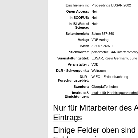
Erschienen in:
Proceedings EUSAR 2002
Open Access:
Nein
In SCOPUS:
Nein
In ISI Web of
Nein
Science:
Seitenbereich:
Seiten 357-360
Verlag:
VDE verlag
ISBN:
3-8007-2697-1
Stichwörter:
polarimetric SAR interferometry,
Veranstaltungstitel:
EUSAR, Koeln Germany, June 
Veranstalter :
VDE
DLR - Schwerpunkt:
Weltraum
DLR -
W EO - Erdbeobachtung
Forschungsgebiet:
Standort:
Oberpfaffenhofen
Institute &
Institut für Hochfrequenztech
Einrichtungen:
Nur für Mitarbeiter des 
Eintrags
Einige Felder oben sind