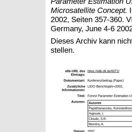
Parameter Estimation Us
Microsatellite Concept.
I
2002, Seiten 357-360. 
Germany, June 4-6 2002
Dieses Archiv kann nicht
stellen.
elib-URL des
https://elib.dlr.de/6071/
Eintrags:
Dokumentart:
Konferenzbeitrag (Paper)
Zusätzliche
LIDO-Berichtsjahr=2002,
Informationen:
Titel:
Forest Parameter Estimation Us
Autoren:
Autoren
Papathanassiou, Konstantinos
Hajnsek, I.
Cloude, S.R.
Moreira, A.
Datum:
2002