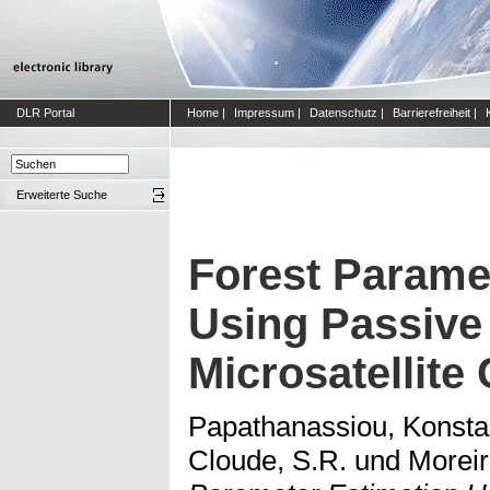
DLR Portal
Home
|
Impressum
|
Datenschutz
|
Barrierefreiheit
|
Erweiterte Suche
Forest Parame
Using Passive 
Microsatellite
Papathanassiou, Konsta
Cloude, S.R.
und
Moreir