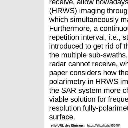
receive, allow nowadays
(HRWS) imaging through
which simultaneously ma
Furthermore, a continuou
repetition interval, i.e.
introduced to get rid of 
the multiple sub-swaths, 
radar cannot receive, whi
paper considers how the i
polarimetry in HRWS im
the SAR system more cha
viable solution for freq
resolution fully-polarime
surface.
elib-URL des Eintrags:
https://elib.dlr.de/95648/