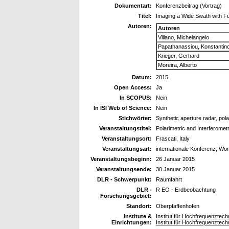
Dokumentart:
Konferenzbeitrag (Vortrag)
Titel:
Imaging a Wide Swath with Ful
Autoren:
Autoren
Villano, Michelangelo
Papathanassiou, Konstantin
Krieger, Gerhard
Moreira, Alberto
Datum:
2015
Open Access:
Ja
In SCOPUS:
Nein
In ISI Web of Science:
Nein
Stichwörter:
Synthetic aperture radar, pol
Veranstaltungstitel:
Polarimetric and Interferom
Veranstaltungsort:
Frascati, Italy
Veranstaltungsart:
internationale Konferenz, Wo
Veranstaltungsbeginn:
26 Januar 2015
Veranstaltungsende:
30 Januar 2015
DLR - Schwerpunkt:
Raumfahrt
DLR -
R EO - Erdbeobachtung
Forschungsgebiet:
Standort:
Oberpfaffenhofen
Institute &
Institut für Hochfrequenzte
Einrichtungen:
Institut für Hochfrequenzte