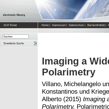
DLR Portal
Home
|
Impressum
|
Datenschutz
|
Barrierefreiheit
|
Erweiterte Suche
Imaging a Wide
Polarimetry
Villano, Michelangelo
u
Konstantinos
und
Kriege
Alberto
(2015)
Imaging 
Polarimetry.
Polarimetri