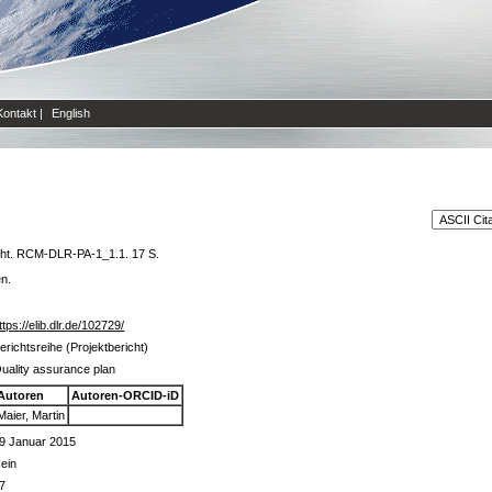
Kontakt
|
English
cht. RCM-DLR-PA-1_1.1. 17 S.
en.
ttps://elib.dlr.de/102729/
erichtsreihe (Projektbericht)
uality assurance plan
Autoren
Autoren-ORCID-iD
Maier, Martin
9 Januar 2015
ein
7