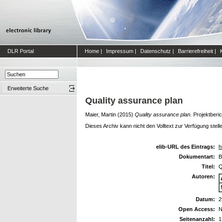
DLR Portal
Home
|
Impressum
|
Datenschutz
|
Barrierefreiheit
|
Erweiterte Suche
Quality assurance plan
Maier, Martin
(2015)
Quality assurance plan.
Projektberi
Dieses Archiv kann nicht den Volltext zur Verfügung stell
elib-URL des Eintrags:
h
Dokumentart:
B
Titel:
Q
Autoren:
Datum:
2
Open Access:
N
Seitenanzahl:
1