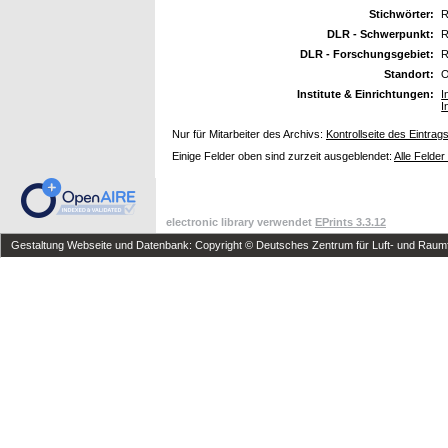
Stichwörter:
R
DLR - Schwerpunkt:
R
DLR - Forschungsgebiet:
R
Standort:
O
Institute & Einrichtungen:
I
I
Nur für Mitarbeiter des Archivs:
Kontrollseite des Eintrag
Einige Felder oben sind zurzeit ausgeblendet:
Alle Felder
electronic library verwendet
EPrints 3.3.12
Gestaltung Webseite und Datenbank: Copyright © Deutsches Zentrum für Luft- und Raumfa