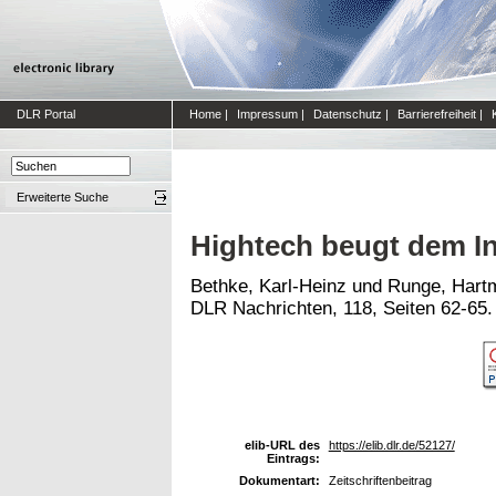
DLR Portal
Home
|
Impressum
|
Datenschutz
|
Barrierefreiheit
|
Erweiterte Suche
Hightech beugt dem In
Bethke, Karl-Heinz
und
Runge, Hart
DLR Nachrichten, 118, Seiten 62-65.
elib-URL des
https://elib.dlr.de/52127/
Eintrags:
Dokumentart:
Zeitschriftenbeitrag