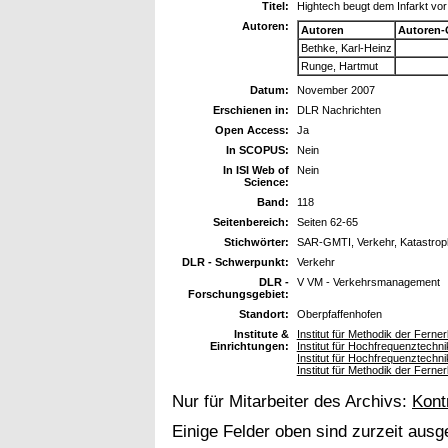
Titel:
Hightech beugt dem Infarkt vor
Autoren:
Autoren
Autoren-
Bethke, Karl-Heinz
Runge, Hartmut
Datum:
November 2007
Erschienen in:
DLR Nachrichten
Open Access:
Ja
In SCOPUS:
Nein
In ISI Web of
Nein
Science:
Band:
118
Seitenbereich:
Seiten 62-65
Stichwörter:
SAR-GMTI, Verkehr, Katastr
DLR - Schwerpunkt:
Verkehr
DLR -
V VM - Verkehrsmanagement
Forschungsgebiet:
Standort:
Oberpfaffenhofen
Institute &
Institut für Methodik der Fern
Einrichtungen:
Institut für Hochfrequenztech
Institut für Hochfrequenztech
Institut für Methodik der Fern
Nur für Mitarbeiter des Archivs:
Kont
Einige Felder oben sind zurzeit ausg