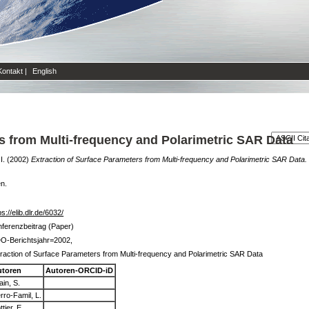
Kontakt
|
English
s from Multi-frequency and Polarimetric SAR Data
I.
(2002)
Extraction of Surface Parameters from Multi-frequency and Polarimetric SAR Data.
en.
ps://elib.dlr.de/6032/
ferenzbeitrag (Paper)
O-Berichtsjahr=2002,
raction of Surface Parameters from Multi-frequency and Polarimetric SAR Data
utoren
Autoren-ORCID-iD
lain, S.
rro-Famil, L.
ttier, E.