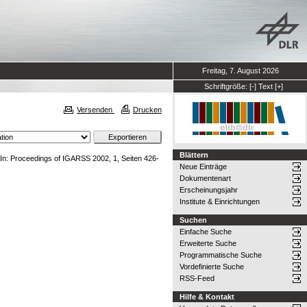
Freitag, 7. August 2026
Schriftgröße:
[-]
Text
[+]
Versenden
Drucken
Blättern
In: Proceedings of IGARSS 2002, 1, Seiten 426-
Neue Einträge
Dokumentenart
Erscheinungsjahr
Institute & Einrichtungen
Suchen
Einfache Suche
Erweiterte Suche
Programmatische Suche
Vordefinierte Suche
RSS-Feed
Hilfe & Kontakt