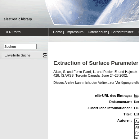
DLR Portal
Home
|
Impressum
|
Datenschutz
|
Barrierefreiheit
|
Erweiterte Suche
Extraction of Surface Parameter
Allain, S.
und
Ferro-Famil, L.
und
Pottier, E.
und
Hajnsek, 
428. IGARSS, Toronto Canada, June 24-28 2002.
Dieses Archiv kann nicht den Volltext zur Verfügung stell
elib-URL des Eintrags:
htt
Dokumentart:
Kon
Zusätzliche Informationen:
LID
Titel:
Ext
Autoren:
A
Al
Fe
Po