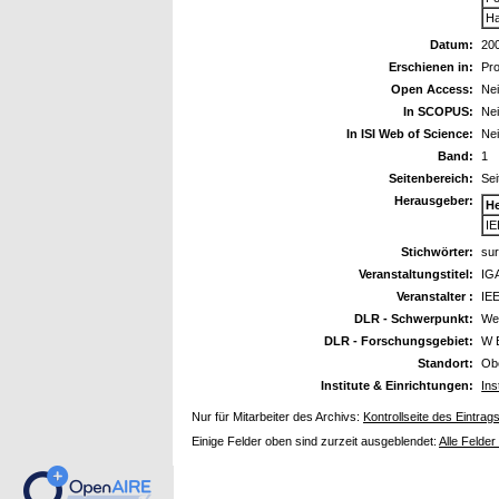
Ha
Datum:
20
Erschienen in:
Pr
Open Access:
Ne
In SCOPUS:
Ne
In ISI Web of Science:
Ne
Band:
1
Seitenbereich:
Sei
Herausgeber:
H
IE
Stichwörter:
sur
Veranstaltungstitel:
IG
Veranstalter :
IE
DLR - Schwerpunkt:
We
DLR - Forschungsgebiet:
W 
Standort:
Ob
Institute & Einrichtungen:
Ins
Nur für Mitarbeiter des Archivs:
Kontrollseite des Eintrag
Einige Felder oben sind zurzeit ausgeblendet:
Alle Felder