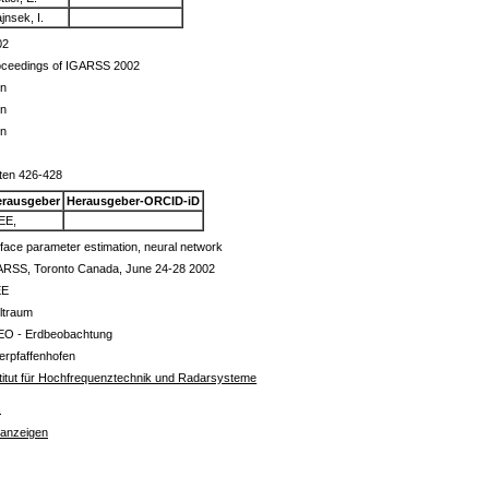
jnsek, I.
02
oceedings of IGARSS 2002
in
in
in
ten 426-428
erausgeber
Herausgeber-ORCID-iD
EE,
face parameter estimation, neural network
ARSS, Toronto Canada, June 24-28 2002
EE
ltraum
EO - Erdbeobachtung
erpfaffenhofen
titut für Hochfrequenztechnik und Radarsysteme
s
 anzeigen