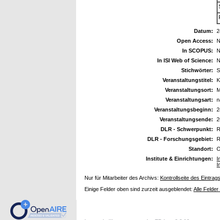
Datum:
2
Open Access:
N
In SCOPUS:
N
In ISI Web of Science:
N
Stichwörter:
S
Veranstaltungstitel:
K
Veranstaltungsort:
M
Veranstaltungsart:
n
Veranstaltungsbeginn:
2
Veranstaltungsende:
2
DLR - Schwerpunkt:
R
DLR - Forschungsgebiet:
R
Standort:
O
Institute & Einrichtungen:
I
I
Nur für Mitarbeiter des Archivs:
Kontrollseite des Eintrag
Einige Felder oben sind zurzeit ausgeblendet:
Alle Felder