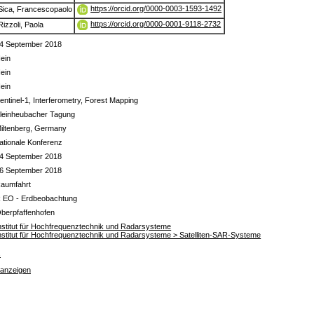
https://orcid.org/0000-0003-1593-1492
Sica, Francescopaolo
https://orcid.org/0000-0001-9118-2732
Rizzoli, Paola
4 September 2018
ein
ein
ein
entinel-1, Interferometry, Forest Mapping
leinheubacher Tagung
iltenberg, Germany
ationale Konferenz
4 September 2018
6 September 2018
aumfahrt
 EO - Erdbeobachtung
berpfaffenhofen
nstitut für Hochfrequenztechnik und Radarsysteme
nstitut für Hochfrequenztechnik und Radarsysteme > Satelliten-SAR-Systeme
s
 anzeigen