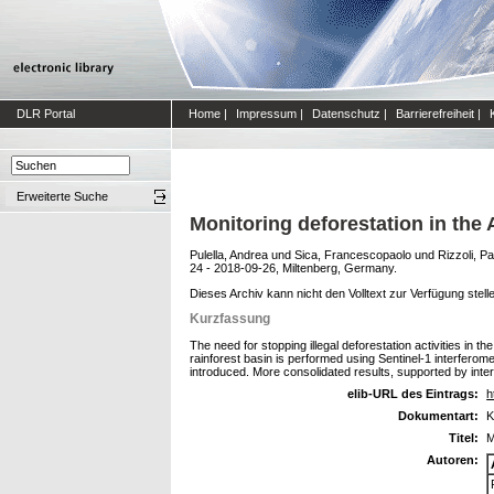
DLR Portal
Home
|
Impressum
|
Datenschutz
|
Barrierefreiheit
|
Erweiterte Suche
Monitoring deforestation in the
Pulella, Andrea
und
Sica, Francescopaolo
und
Rizzoli, P
24 - 2018-09-26, Miltenberg, Germany.
Dieses Archiv kann nicht den Volltext zur Verfügung stell
Kurzfassung
The need for stopping illegal deforestation activities in 
rainforest basin is performed using Sentinel-1 interferom
introduced. More consolidated results, supported by interfe
elib-URL des Eintrags:
h
Dokumentart:
K
Titel:
M
Autoren: