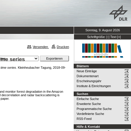
Sonntag, 9. August 2026
Schriftgröße:
[-]
Text
[+]
Versenden
Drucken
ime series
Blättern
 time series.
Kleinheubacher Tagung, 2018-09-
Neue Einträge
Dokumentenart
Erscheinungsjahr
Institute & Einrichtungen
t and monitor forest degradation in the Amazon
Suchen
l decorrelation and radar backscattering is
 paper.
Einfache Suche
Erweiterte Suche
Programmatische Suche
Vordefinierte Suche
RSS-Feed
Hilfe & Kontakt