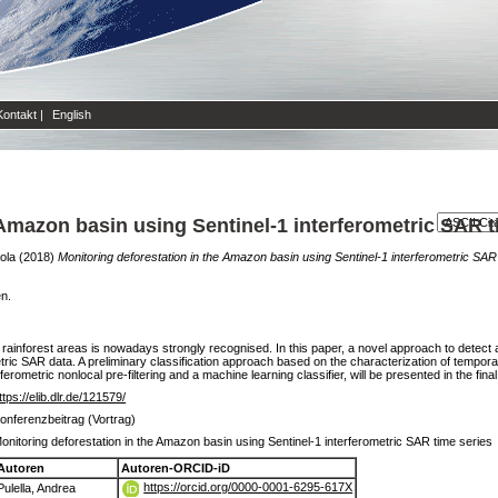
Kontakt
|
English
 Amazon basin using Sentinel-1 interferometric SAR t
aola
(2018)
Monitoring deforestation in the Amazon basin using Sentinel-1 interferometric SAR
en.
the rainforest areas is nowadays strongly recognised. In this paper, a novel approach to detec
etric SAR data. A preliminary classification approach based on the characterization of tempora
rometric nonlocal pre-filtering and a machine learning classifier, will be presented in the final
ttps://elib.dlr.de/121579/
onferenzbeitrag (Vortrag)
onitoring deforestation in the Amazon basin using Sentinel-1 interferometric SAR time series
Autoren
Autoren-ORCID-iD
https://orcid.org/0000-0001-6295-617X
Pulella, Andrea