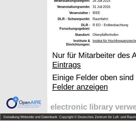
Veranstaltungsbeginn:
26 Juli 2015
Veranstaltungsende:
31 Juli 2016
Veranstalter :
IEEE
DLR - Schwerpunkt:
Raumfahrt
DLR -
R EO - Erdbeobachtung
Forschungsgebiet:
Standort:
Oberpfaffenhofen
Institute &
Institut für Hochfrequenzte
Einrichtungen:
Nur für Mitarbeiter des 
Eintrags
Einige Felder oben sind
Felder anzeigen
electronic library ver
Gestaltung Webseite und Datenbank: Copyright © Deutsches Zentrum für Luft- und Raumfa