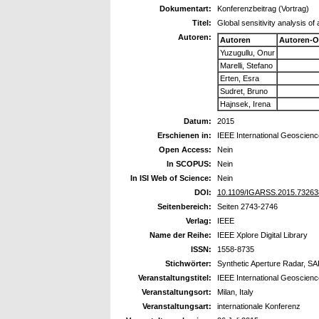
Dokumentart:
Konferenzbeitrag (Vortrag)
Titel:
Global sensitivity analysis o
Autoren:
Autoren
Autoren-O
Yuzugullu, Onur
Marelli, Stefano
Erten, Esra
Sudret, Bruno
Hajnsek, Irena
Datum:
2015
Erschienen in:
IEEE International Geoscie
Open Access:
Nein
In SCOPUS:
Nein
In ISI Web of Science:
Nein
DOI:
10.1109/IGARSS.2015.73263
Seitenbereich:
Seiten 2743-2746
Verlag:
IEEE
Name der Reihe:
IEEE Xplore Digital Library
ISSN:
1558-8735
Stichwörter:
Synthetic Aperture Radar, SA
Veranstaltungstitel:
IEEE International Geoscie
Veranstaltungsort:
Milan, Italy
Veranstaltungsart:
internationale Konferenz