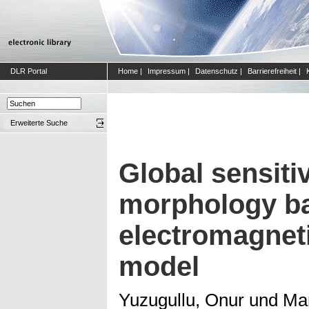
DLR Portal
Home
|
Impressum
|
Datenschutz
|
Barrierefreiheit
|
Erweiterte Suche
Global sensitiv
morphology b
electromagneti
model
Yuzugullu, Onur
und
Mar