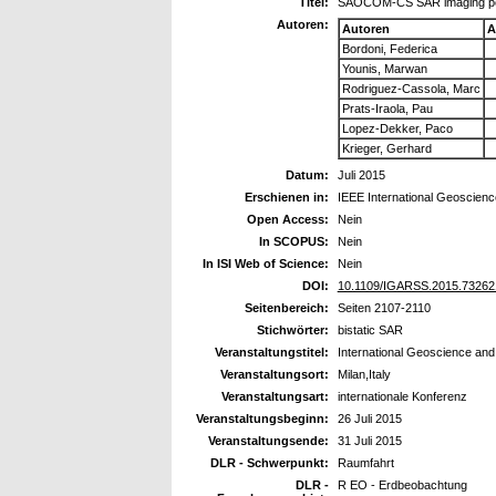
Titel:
SAOCOM-CS SAR imaging perfor
Autoren:
Autoren
A
Bordoni, Federica
Younis, Marwan
Rodriguez-Cassola, Marc
Prats-Iraola, Pau
Lopez-Dekker, Paco
Krieger, Gerhard
Datum:
Juli 2015
Erschienen in:
IEEE International Geoscie
Open Access:
Nein
In SCOPUS:
Nein
In ISI Web of Science:
Nein
DOI:
10.1109/IGARSS.2015.73262
Seitenbereich:
Seiten 2107-2110
Stichwörter:
bistatic SAR
Veranstaltungstitel:
International Geoscience a
Veranstaltungsort:
Milan,Italy
Veranstaltungsart:
internationale Konferenz
Veranstaltungsbeginn:
26 Juli 2015
Veranstaltungsende:
31 Juli 2015
DLR - Schwerpunkt:
Raumfahrt
DLR -
R EO - Erdbeobachtung