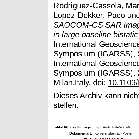
Rodriguez-Cassola, Ma
Lopez-Dekker, Paco
un
SAOCOM-CS SAR imagin
in large baseline bistatic
International Geoscien
Symposium (IGARSS), S
International Geoscien
Symposium (IGARSS), 2
Milan,Italy. doi:
10.1109
Dieses Archiv kann nicht
stellen.
elib-URL des Eintrags:
https://elib.dlr.de/95070/
Dokumentart:
Konferenzbeitrag (Poster)