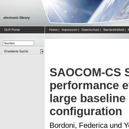
DLR Portal
Home
|
Impressum
|
Datenschutz
|
Barrierefreiheit
|
Erweiterte Suche
SAOCOM-CS S
performance e
large baseline 
configuration
Bordoni, Federica
und
Y