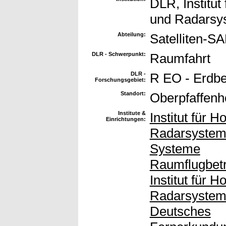
DLR, Institut
und Radarsy
Abteilung:
Satelliten-S
DLR - Schwerpunkt:
Raumfahrt
DLR -
R EO - Erdb
Forschungsgebiet:
Standort:
Oberpfaffenh
Institute &
Institut für 
Einrichtungen:
Radarsysteme
Systeme
Raumflugbetr
Institut für 
Radarsystem
Deutsches