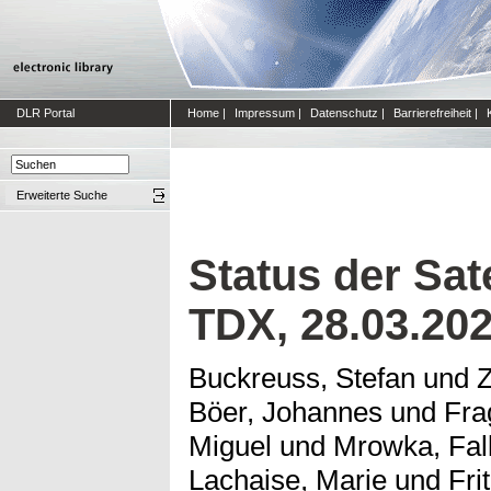
DLR Portal
Home
|
Impressum
|
Datenschutz
|
Barrierefreiheit
|
Erweiterte Suche
Status der Sat
TDX, 28.03.20
Buckreuss, Stefan
und
Z
Böer, Johannes
und
Fra
Miguel
und
Mrowka, Fal
Lachaise, Marie
und
Fri