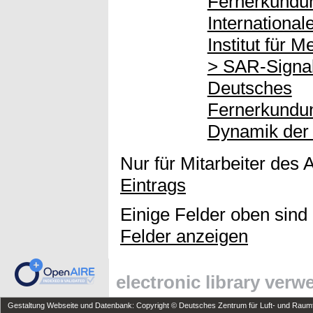
Fernerkundu
Internationa
Institut für 
> SAR-Signal
Deutsches
Fernerkundu
Dynamik der 
Nur für Mitarbeiter des 
Eintrags
Einige Felder oben sind
Felder anzeigen
electronic library ver
Gestaltung Webseite und Datenbank: Copyright © Deutsches Zentrum für Luft- und Raumfa