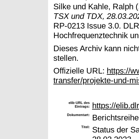
Silke
und
Kahle, Ralph
(
TSX und TDX, 28.03.20
RP-0213 Issue 3.0. DLR, 
Hochfrequenztechnik un
Dieses Archiv kann nicht
stellen.
Offizielle URL:
https://w
transfer/projekte-und-mi
elib-URL des
https://elib.d
Eintrags:
Dokumentart:
Berichtsreihe
Titel:
Status der S