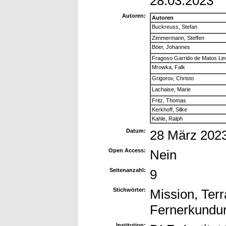
28.03.2023
Autoren:
Autoren
Buckreuss, Stefan
Zimmermann, Steffen
Böer, Johannes
Fragoso Garrido de Matos Lin
Mrowka, Falk
Grigorov, Christo
Lachaise, Marie
Fritz, Thomas
Kerkhoff, Silke
Kahle, Ralph
Datum:
28 März 202
Open Access:
Nein
Seitenanzahl:
9
Stichwörter:
Mission, Te
Fernerkundu
Institution: