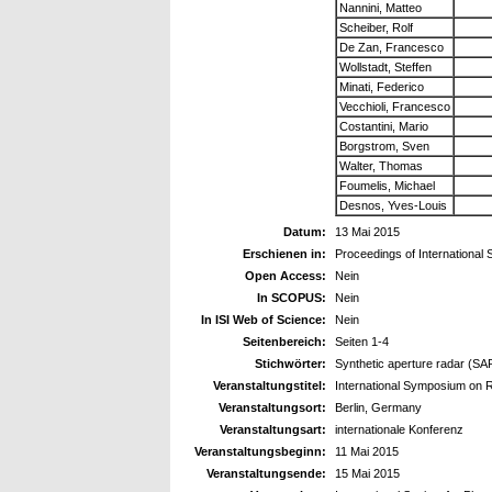
Nannini, Matteo
Scheiber, Rolf
De Zan, Francesco
Wollstadt, Steffen
Minati, Federico
Vecchioli, Francesco
Costantini, Mario
Borgstrom, Sven
Walter, Thomas
Foumelis, Michael
Desnos, Yves-Louis
Datum:
13 Mai 2015
Erschienen in:
Proceedings of Internationa
Open Access:
Nein
In SCOPUS:
Nein
In ISI Web of Science:
Nein
Seitenbereich:
Seiten 1-4
Stichwörter:
Synthetic aperture radar (SA
Veranstaltungstitel:
International Symposium on 
Veranstaltungsort:
Berlin, Germany
Veranstaltungsart:
internationale Konferenz
Veranstaltungsbeginn:
11 Mai 2015
Veranstaltungsende:
15 Mai 2015