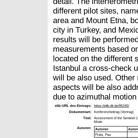
detail. The interferometr
different pilot sites, n
area and Mount Etna, both
city in Turkey, and Mexic
results will be performed
measurements based on
located on the different 
Istanbul a cross-check
will be also used. Other 
aspects will be also add
due to azimuthal motion 
elib-URL des Eintrags:
https://elib.dlr.de/95245/
Dokumentart:
Konferenzbeitrag (Vortrag)
Titel:
Assessment of the Sentinel-1 
Mode
Autoren:
Autoren
Autor
Prats, Pau