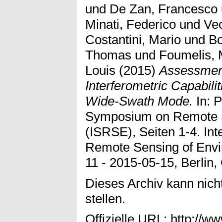
und
De Zan, Francesco
Minati, Federico
und
Vec
Costantini, Mario
und
Bo
Thomas
und
Foumelis, 
Louis
(2015)
Assessment
Interferometric Capabilit
Wide-Swath Mode.
In: P
Symposium on Remote S
(ISRSE), Seiten 1-4. In
Remote Sensing of Envi
11 - 2015-05-15, Berlin
Dieses Archiv kann nicht
stellen.
Offizielle URL:
http://ww