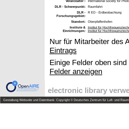
Veranstalter :
International Society for P
DLR - Schwerpunkt:
Raumfahrt
DLR -
R EO - Erdbeobachtung
Forschungsgebiet:
Standort:
Oberpfaffenhofen
Institute &
Institut für Hochfrequenzte
Einrichtungen:
Institut für Hochfrequenzte
Nur für Mitarbeiter des 
Eintrags
Einige Felder oben sind
Felder anzeigen
electronic library ver
Gestaltung Webseite und Datenbank: Copyright © Deutsches Zentrum für Luft- und Raumfa