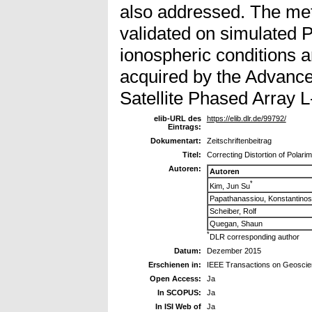
also addressed. The me
validated on simulated P
ionospheric conditions a
acquired by the Advanc
Satellite Phased Array
elib-URL des
https://elib.dlr.de/99792/
Eintrags:
Dokumentart:
Zeitschriftenbeitrag
Titel:
Correcting Distortion of Polari
Autoren:
Autoren
*
Kim, Jun Su
Papathanassiou, Konstantinos
Scheiber, Rolf
Quegan, Shaun
*
DLR corresponding author
Datum:
Dezember 2015
Erschienen in:
IEEE Transactions on Geosci
Open Access:
Ja
In SCOPUS:
Ja
In ISI Web of
Ja