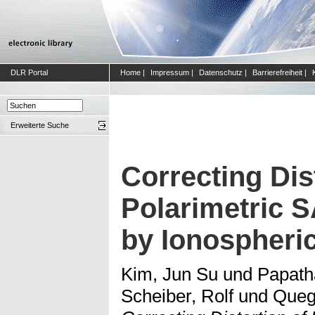
DLR Portal
Home
|
Impressum
|
Datenschutz
|
Barrierefreiheit
|
Erweiterte Suche
Correcting Dis
Polarimetric 
by Ionospheric
Kim, Jun Su
und
Papath
Scheiber, Rolf
und
Queg