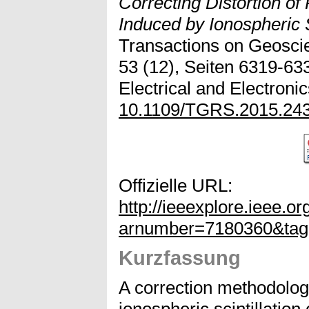
Correcting Distortion of
Induced by Ionospheric Sc
Transactions on Geosci
53 (12), Seiten 6319-6335
Electrical and Electroni
10.1109/TGRS.2015.24
Offizielle URL:
http://ieeexplore.ieee.or
arnumber=7180360&ta
Kurzfassung
A correction methodology
ionospheric scintillation 