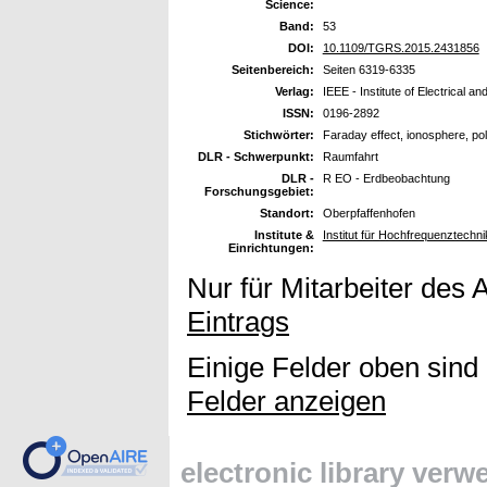
Science:
Band:
53
DOI:
10.1109/TGRS.2015.2431856
Seitenbereich:
Seiten 6319-6335
Verlag:
IEEE - Institute of Electrical a
ISSN:
0196-2892
Stichwörter:
Faraday effect, ionosphere, po
DLR - Schwerpunkt:
Raumfahrt
DLR -
R EO - Erdbeobachtung
Forschungsgebiet:
Standort:
Oberpfaffenhofen
Institute &
Institut für Hochfrequenztech
Einrichtungen:
Nur für Mitarbeiter des 
Eintrags
Einige Felder oben sind
Felder anzeigen
electronic library ver