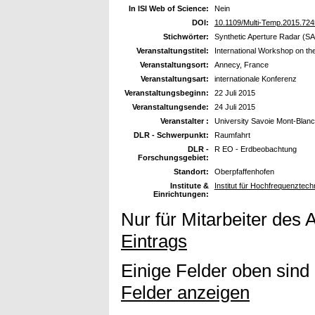
In ISI Web of Science:
Nein
DOI:
10.1109/Multi-Temp.2015.72
Stichwörter:
Synthetic Aperture Radar (SA
Veranstaltungstitel:
International Workshop on th
Veranstaltungsort:
Annecy, France
Veranstaltungsart:
internationale Konferenz
Veranstaltungsbeginn:
22 Juli 2015
Veranstaltungsende:
24 Juli 2015
Veranstalter :
University Savoie Mont-Blanc
DLR - Schwerpunkt:
Raumfahrt
DLR -
R EO - Erdbeobachtung
Forschungsgebiet:
Standort:
Oberpfaffenhofen
Institute &
Institut für Hochfrequenzte
Einrichtungen:
Nur für Mitarbeiter des 
Eintrags
Einige Felder oben sind
Felder anzeigen