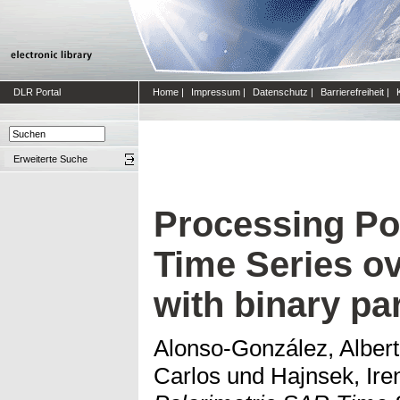
DLR Portal
Home
|
Impressum
|
Datenschutz
|
Barrierefreiheit
|
Erweiterte Suche
Processing Po
Time Series o
with binary par
Alonso-González, Alber
Carlos
und
Hajnsek, Ire