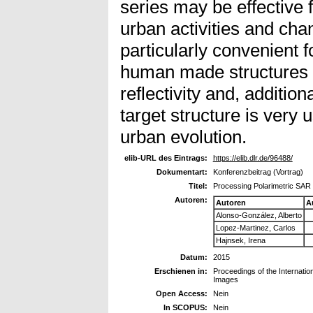
series may be effective f
urban activities and cha
particularly convenient 
human made structures p
reflectivity and, additiona
target structure is very 
urban evolution.
elib-URL des Eintrags:
https://elib.dlr.de/96488/
Dokumentart:
Konferenzbeitrag (Vortrag)
Titel:
Processing Polarimetric SAR 
Autoren:
Autoren
A
Alonso-González, Alberto
Lopez-Martinez, Carlos
Hajnsek, Irena
Datum:
2015
Erschienen in:
Proceedings of the Internati
Images
Open Access:
Nein
In SCOPUS:
Nein