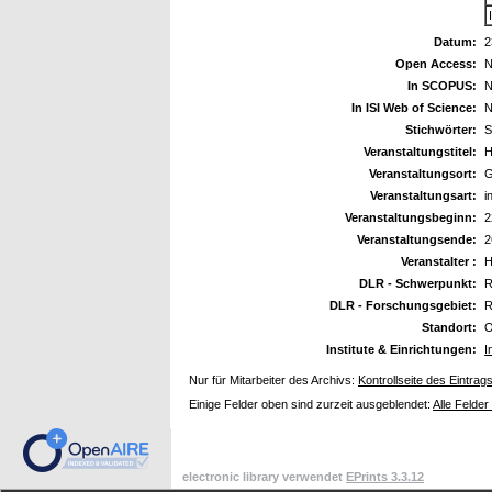
Datum:
2
Open Access:
N
In SCOPUS:
N
In ISI Web of Science:
N
Stichwörter:
S
Veranstaltungstitel:
H
Veranstaltungsort:
G
Veranstaltungsart:
i
Veranstaltungsbeginn:
2
Veranstaltungsende:
2
Veranstalter :
DLR - Schwerpunkt:
R
DLR - Forschungsgebiet:
R
Standort:
O
Institute & Einrichtungen:
I
Nur für Mitarbeiter des Archivs:
Kontrollseite des Eintrag
Einige Felder oben sind zurzeit ausgeblendet:
Alle Felder
electronic library verwendet
EPrints 3.3.12