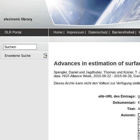
DLR Portal
Home
|
Impressum
|
Datenschutz
|
Barrierefreiheit
|
Erweiterte Suche
Advances in estimation of surfa
Spengler, Daniel
und
Jagdhuber, Thomas
und
Küster, T.
data.
HGF Alliance Week, 2015-06-22 - 2015-06-26, Gar
Dieses Archiv kann nicht den Volltext zur Verfügung stell
elib-URL des Eintrags:
h
Dokumentart:
K
Titel:
A
Autoren: