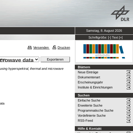
Samstag, 8. August 2026
Schriftgröße:
[-]
Text
[+]
Versenden
Drucken
icrowave data
Blättern
e using hyperspektral, thermal and microwave
Neue Einträge
Dokumentenart
Erscheinungsjahr
Institute & Einrichtungen
Suchen
Einfache Suche
data
Erweiterte Suche
Programmatische Suche
Vordefinierte Suche
RSS-Feed
Hilfe & Kontakt