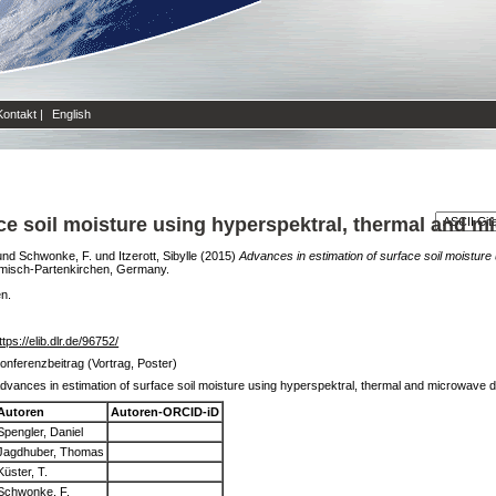
Kontakt
|
English
ce soil moisture using hyperspektral, thermal and m
und
Schwonke, F.
und
Itzerott, Sibylle
(2015)
Advances in estimation of surface soil moistur
misch-Partenkirchen, Germany.
en.
ttps://elib.dlr.de/96752/
onferenzbeitrag (Vortrag, Poster)
dvances in estimation of surface soil moisture using hyperspektral, thermal and microwave 
Autoren
Autoren-ORCID-iD
Spengler, Daniel
Jagdhuber, Thomas
Küster, T.
Schwonke, F.