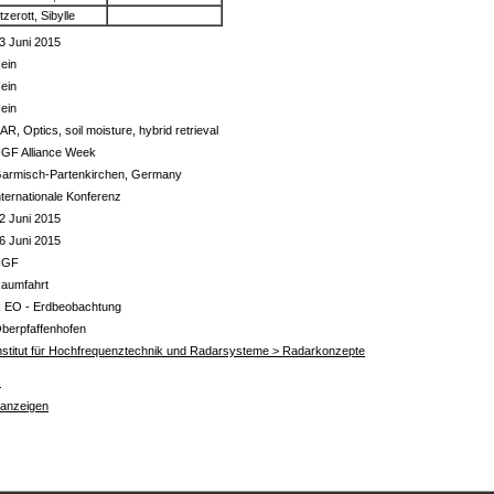
Itzerott, Sibylle
3 Juni 2015
ein
ein
ein
AR, Optics, soil moisture, hybrid retrieval
GF Alliance Week
armisch-Partenkirchen, Germany
nternationale Konferenz
2 Juni 2015
6 Juni 2015
HGF
aumfahrt
 EO - Erdbeobachtung
berpfaffenhofen
nstitut für Hochfrequenztechnik und Radarsysteme > Radarkonzepte
s
 anzeigen