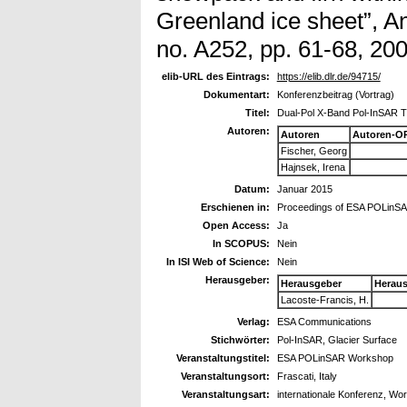
Greenland ice sheet”, An
no. A252, pp. 61-68, 20
elib-URL des Eintrags:
https://elib.dlr.de/94715/
Dokumentart:
Konferenzbeitrag (Vortrag)
Titel:
Dual-Pol X-Band Pol-InSAR Ti
Autoren:
Autoren
Autoren-O
Fischer, Georg
Hajnsek, Irena
Datum:
Januar 2015
Erschienen in:
Proceedings of ESA POLinS
Open Access:
Ja
In SCOPUS:
Nein
In ISI Web of Science:
Nein
Herausgeber:
Herausgeber
Herau
Lacoste-Francis, H.
Verlag:
ESA Communications
Stichwörter:
Pol-InSAR, Glacier Surface
Veranstaltungstitel:
ESA POLinSAR Workshop
Veranstaltungsort:
Frascati, Italy
Veranstaltungsart:
internationale Konferenz, Wo