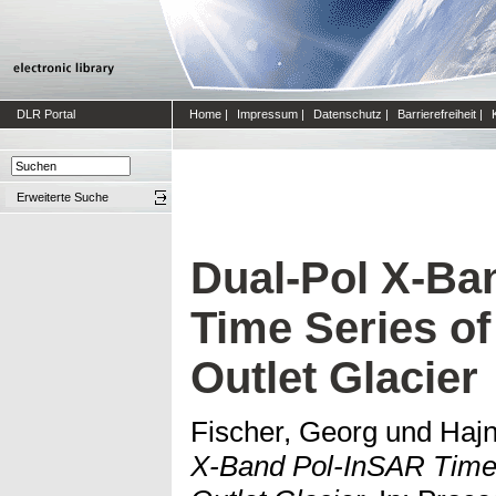
DLR Portal
Home
|
Impressum
|
Datenschutz
|
Barrierefreiheit
|
Erweiterte Suche
Dual-Pol X-Ba
Time Series of
Outlet Glacier
Fischer, Georg
und
Hajn
X-Band Pol-InSAR Time 