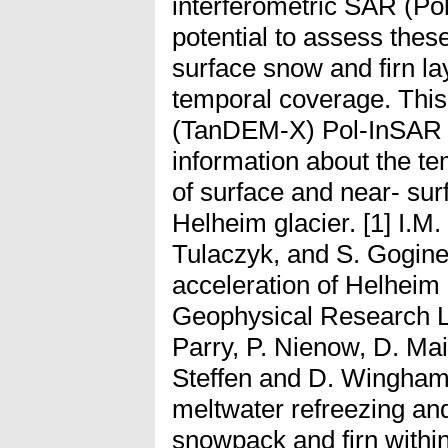
interferometric SAR (Po
potential to assess thes
surface snow and firn lay
temporal coverage. This
(TanDEM-X) Pol-InSAR da
information about the te
of surface and near- sur
Helheim glacier. [1] I.M.
Tulaczyk, and S. Goginen
acceleration of Helheim 
Geophysical Research Let
Parry, P. Nienow, D. Mai
Steffen and D. Wingham,
meltwater refreezing and
snowpack and firn within