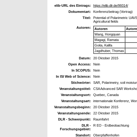
elib-URL des Eintrags:
https://elib.dlr.de/99314/
Dokumentart:
Konferenzbeitrag (Vortrag)
Titel:
Potential of Polarimetric UA
Agricultural fields
Autoren:
Autoren
Autor
Wang, Hongquan
Magagi, Ramata
Goita, Kalifa
Jagdhuber, Thomas
Datum:
20 Oktober 2015
Open Access:
Nein
In SCOPUS:
Nein
In ISI Web of Science:
Nein
Stichwörter:
SAR, Polarimetry, soil moistu
Veranstaltungstitel:
CSA Advanced SAR Worksho
Veranstaltungsort:
Quebec, Canada
Veranstaltungsart:
internationale Konferenz, Wo
Veranstaltungsbeginn:
20 Oktober 2015
Veranstaltungsende:
22 Oktober 2015
DLR - Schwerpunkt:
Raumfahrt
DLR -
R EO - Erdbeobachtung
Forschungsgebiet:
Standort:
Oberpfaffenhofen