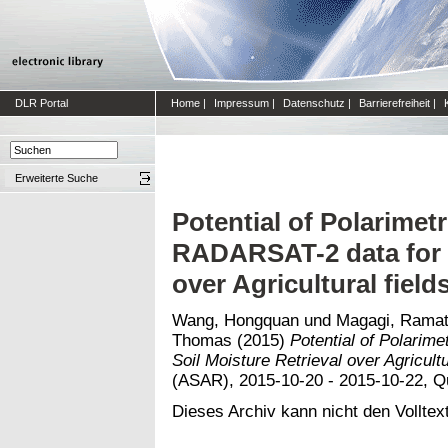
DLR Portal
Home
|
Impressum
|
Datenschutz
|
Barrierefreiheit
|
Erweiterte Suche
Potential of Polarime
RADARSAT-2 data for S
over Agricultural field
Wang, Hongquan
und
Magagi, Rama
Thomas
(2015)
Potential of Polari
Soil Moisture Retrieval over Agricultu
(ASAR), 2015-10-20 - 2015-10-22, 
Dieses Archiv kann nicht den Volltext