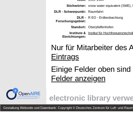
Stichwörter:
snow water equivalent (SWE), M
DLR - Schwerpunkt:
Raumfahrt
DLR -
R EO - Erdbeobachtung
Forschungsgebiet:
Standort:
Oberpfaffenhofen
Institute &
Institut für Hochfrequenztech
Einrichtungen:
Nur für Mitarbeiter des 
Eintrags
Einige Felder oben sind
Felder anzeigen
electronic library ver
Gestaltung Webseite und Datenbank: Copyright © Deutsches Zentrum für Luft- und Raumfa