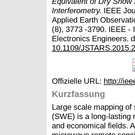
Equivalent of Dry Snow 
Interferometry.
IEEE Jour
Applied Earth Observat
(8), 3773 -3790. IEEE - I
Electronics Engineers. d
10.1109/JSTARS.2015.
Offizielle URL:
http://ie
Kurzfassung
Large scale mapping of 
(SWE) is a long-lasting 
and economical fields. 
microwave remote sensi