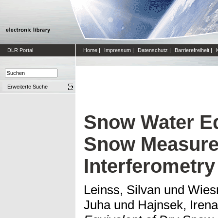
DLR Portal
Home
|
Impressum
|
Datenschutz
|
Barrierefreiheit
|
Erweiterte Suche
Snow Water Eq
Snow Measured
Interferometry
Leinss, Silvan
und
Wies
Juha
und
Hajnsek, Irena