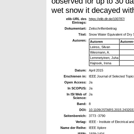
observed for up to 30 da
wet snow it decayed wit
elib-URL des
https://elib.dlr.de/100787/
Eintrags:
Dokumentart:
Zeitschriftenbeitrag
Titel:
Snow Water Equivalent of Dry S
Autoren:
Autoren
Autoren
Leinss, Silvan
Wiesmann, A.
Lemmetyinen, Juha
Hajnsek, Irena
Datum:
April 2015
Erschienen in:
IEEE Journal of Selected Topi
Open Access:
Ja
In SCOPUS:
Ja
In ISI Web of
Ja
Science:
Band:
8
DOI:
10.1109/JSTARS.2015.243203
Seitenbereich:
3773 -3790
Verlag:
IEEE - Institute of Electrical a
Name der Reihe:
IEEE Xplore
ISSN:
1939-1404