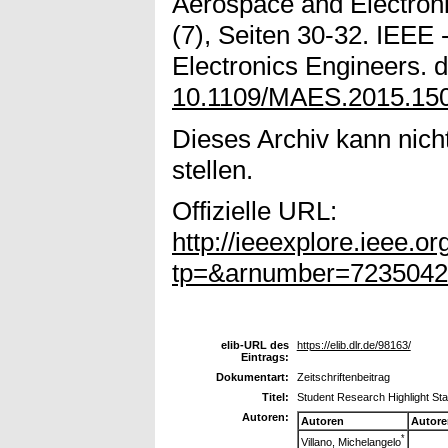
Aerospace and Electron
(7), Seiten 30-32. IEEE -
Electronics Engineers. d
10.1109/MAES.2015.15
Dieses Archiv kann nicht
stellen.
Offizielle URL:
http://ieeexplore.ieee.o
tp=&arnumber=7235042
elib-URL des
https://elib.dlr.de/98163/
Eintrags:
Dokumentart:
Zeitschriftenbeitrag
Titel:
Student Research Highlight St
Autoren:
Autoren
Autore
*
Villano, Michelangelo