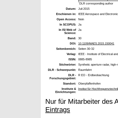
*
DLR corresponding author
Datum:
Juli 2015
Erschienen in:
IEEE Aerospace and Electroni
Open Access:
Nein
In SCOPUS:
Ja
In ISI Web of
Ja
Science:
Band:
30
DOI:
10.1109/MAES.2015.150041
Seitenbereich:
Seiten 30-32
Verlag:
IEEE - Institute of Electrical a
ISSN:
0885-8985
Stichwörter:
Synthetic aperture radar, high
DLR - Schwerpunkt:
Raumfahrt
DLR -
R EO - Erdbeobachtung
Forschungsgebiet:
Standort:
Oberpfaffenhofen
Institute &
Institut für Hochfrequenztech
Einrichtungen:
Nur für Mitarbeiter des 
Eintrags