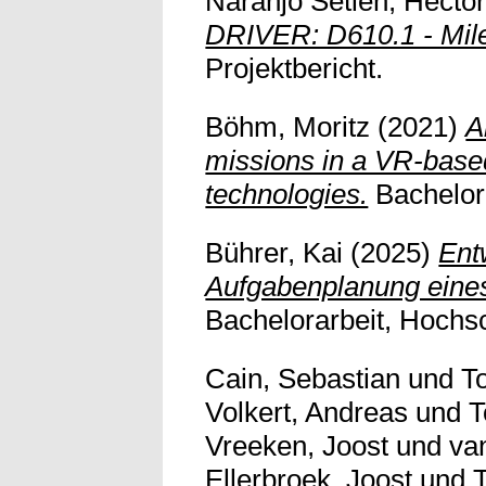
Naranjo Setién, Hécto
DRIVER: D610.1 - Mile
Projektbericht.
Böhm, Moritz
(2021)
A
missions in a VR-base
technologies.
Bachelora
Bührer, Kai
(2025)
Ent
Aufgabenplanung eine
Bachelorarbeit, Hochsc
Cain, Sebastian
und
T
Volkert, Andreas
und
T
Vreeken, Joost
und
va
Ellerbroek, Joost
und