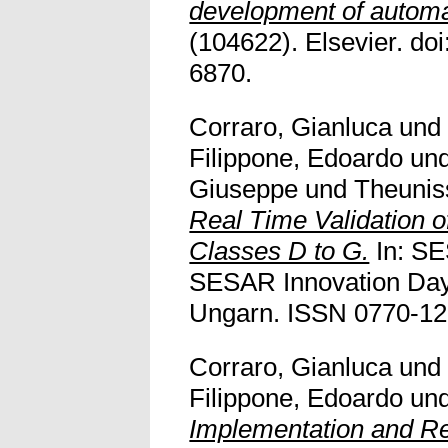
development of automat
(104622). Elsevier. doi
6870.
Corraro, Gianluca
un
Filippone, Edoardo
un
Giuseppe
und
Theunis
Real Time Validation o
Classes D to G.
In: SE
SESAR Innovation Day
Ungarn. ISSN 0770-1268.
Corraro, Gianluca
un
Filippone, Edoardo
un
Implementation and Re