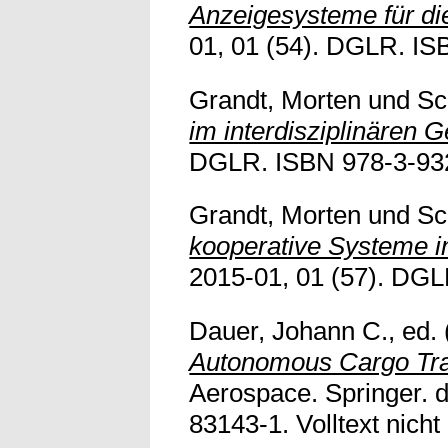
Anzeigesysteme für di
01, 01 (54). DGLR. ISB
Grandt, Morten
und
Sc
im interdisziplinären 
DGLR. ISBN 978-3-93218
Grandt, Morten
und
Sc
kooperative Systeme i
2015-01, 01 (57). DGLR
Dauer, Johann C.
, ed.
Autonomous Cargo Tran
Aerospace. Springer. 
83143-1. Volltext nicht 