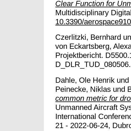
Clear Function for Un
Multidisciplinary Digita
10.3390/aerospace91
Czerlitzki, Bernhard
u
von Eckartsberg, Alex
Projektbericht. D5500
D_DLR_TUD_080506. Ve
Dahle, Ole Henrik
un
Peinecke, Niklas
und
B
common metric for drone
Unmanned Aircraft Sys
International Confere
21 - 2022-06-24, Dubro