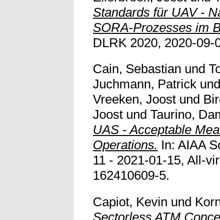
Standards für UAV - N
SORA-Prozesses im Ber
DLRK 2020, 2020-09-01
Cain, Sebastian
und
T
Juchmann, Patrick
un
Vreeken, Joost
und
Bi
Joost
und
Taurino, Da
UAS - Acceptable Mea
Operations.
In: AIAA S
11 - 2021-01-15, All-vir
162410609-5.
Capiot, Kevin
und
Korn
Sectorless ATM Concep