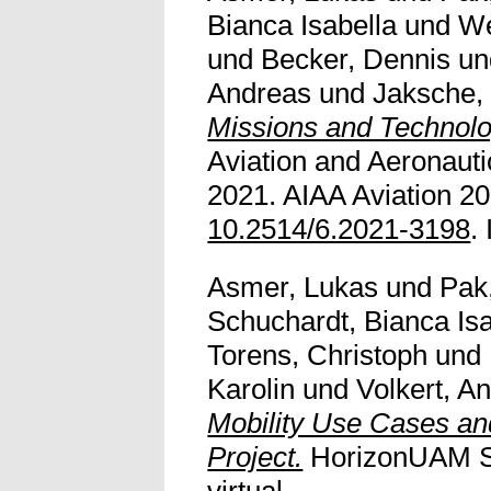
Bianca Isabella
und
We
und
Becker, Dennis
u
Andreas
und
Jaksche
Missions and Technolo
Aviation and Aeronaut
2021. AIAA Aviation 20
10.2514/6.2021-3198
.
Asmer, Lukas
und
Pak
Schuchardt, Bianca Isa
Torens, Christoph
und
Karolin
und
Volkert, A
Mobility Use Cases an
Project.
HorizonUAM Sy