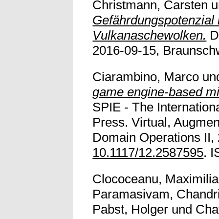
Christmann, Carsten
u
Gefährdungspotenzial b
Vulkanaschewolken.
De
2016-09-15, Braunschwe
Ciarambino, Marco
un
game engine-based mil
SPIE - The Internation
Press. Virtual, Augmen
Domain Operations II,
10.1117/12.2587595
. 
Clococeanu, Maximili
Paramasivam, Chandr
Pabst, Holger
und
Chat