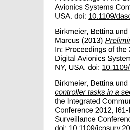
Avionics Systems Conf
USA. doi:
10.1109/das
Birkmeier, Bettina
und
Marcus
(2013)
Prelimi
In: Proceedings of the
Digital Avionics Syst
NY, USA. doi:
10.1109
Birkmeier, Bettina
und
controller tasks in a se
the Integrated Commun
Conference 2012, I61-
Surveillance Conferen
doi:
10.1109/icnsurv.2