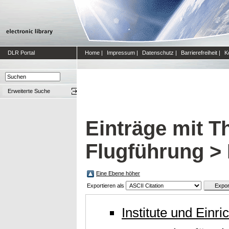
DLR Portal
Home
|
Impressum
|
Datenschutz
|
Barrierefreiheit
|
K
Erweiterte Suche
Einträge mit T
Flugführung > 
Eine Ebene höher
Exportieren als
Institute und Einr