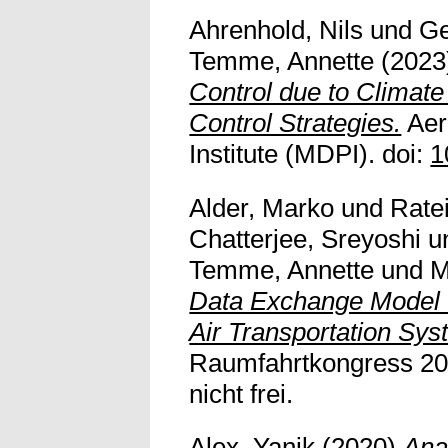
Ahrenhold, Nils
und
Ge
Temme, Annette
(2023
Control due to Climate 
Control Strategies.
Aero
Institute (MDPI). doi:
1
Alder, Marko
und
Ratei
Chatterjee, Sreyoshi
u
Temme, Annette
und
M
Data Exchange Model 
Air Transportation Sys
Raumfahrtkongress 202
nicht frei.
Alex, Yanik
(2020)
Ana