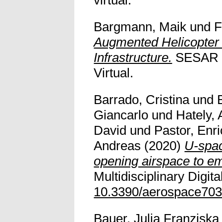
virtual.
Bargmann, Maik
und
F
Augmented Helicopter 
Infrastructure.
SESAR In
Virtual.
Barrado, Cristina
und
Giancarlo
und
Hately,
David
und
Pastor, Enri
Andreas
(2020)
U-spac
opening airspace to em
Multidisciplinary Digita
10.3390/aerospace70
Bauer, Julia Franziska