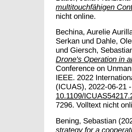
multitouchfähigen Cont
nicht online.
Bechina, Aurelie Aurill
Serkan
und
Dahle, Ole
und
Giersch, Sebastia
Drone's Operation in 
Conference on Unmann
IEEE. 2022 Internatio
(ICUAS), 2022-06-21 - 
10.1109/ICUAS54217.
7296. Volltext nicht onl
Bening, Sebastian
(20
strategy for a coopera