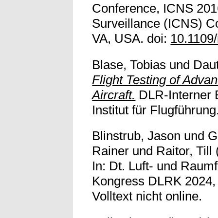
Conference, ICNS 2016
Surveillance (ICNS) C
VA, USA. doi:
10.1109
Blase, Tobias
und
Dau
Flight Testing of Adv
Aircraft.
DLR-Interner B
Institut für Flugführung
Blinstrub, Jason
und
G
Rainer
und
Raitor, Till
In: Dt. Luft- und Rau
Kongress DLRK 2024, 
Volltext nicht online.