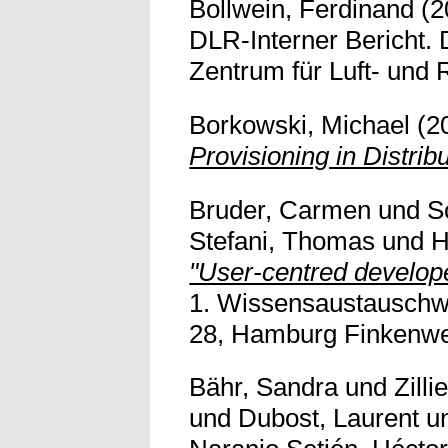
Bollwein, Ferdinand
(2
DLR-Interner Bericht.
Zentrum für Luft- und R
Borkowski, Michael
(2
Provisioning in Distri
Bruder, Carmen
und
S
Stefani, Thomas
und
H
"User-centred develope
1. Wissensaustauschw
28, Hamburg Finkenwerd
Bähr, Sandra
und
Zilli
und
Dubost, Laurent
u