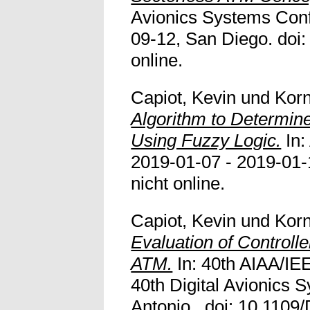
Avionics Systems Con
09-12, San Diego. doi
online.
Capiot, Kevin
und
Korn
Algorithm to Determine
Using Fuzzy Logic.
In:
2019-01-07 - 2019-01-
nicht online.
Capiot, Kevin
und
Korn
Evaluation of Controll
ATM.
In: 40th AIAA/IE
40th Digital Avionics
Antonio,. doi:
10.1109