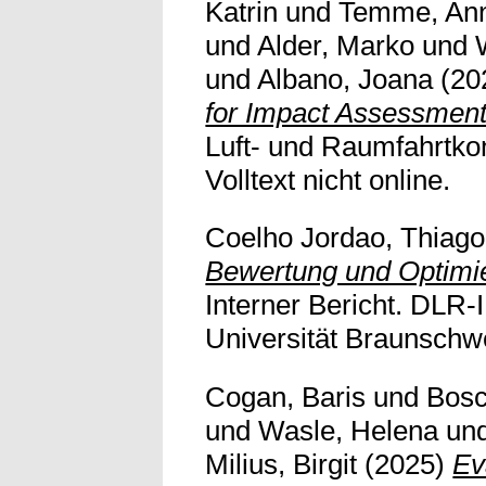
Katrin
und
Temme, Ann
und
Alder, Marko
und
und
Albano, Joana
(20
for Impact Assessment
Luft- und Raumfahrtko
Volltext nicht online.
Coelho Jordao, Thiago
Bewertung und Optimie
Interner Bericht. DLR
Universität Braunschweig
Cogan, Baris
und
Bosc
und
Wasle, Helena
un
Milius, Birgit
(2025)
Ev