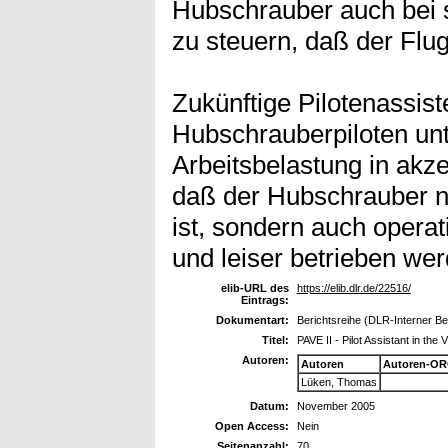
Hubschrauber auch bei s
zu steuern, daß der Flug
Zukünftige Pilotenassis
Hubschrauberpiloten unt
Arbeitsbelastung in akz
daß der Hubschrauber ni
ist, sondern auch operati
und leiser betrieben we
elib-URL des
https://elib.dlr.de/22516/
Eintrags:
Dokumentart:
Berichtsreihe (DLR-Interner Be
Titel:
PAVE II - Pilot Assistant in the 
Autoren:
Autoren
Autoren-OR
Lüken, Thomas
Datum:
November 2005
Open Access:
Nein
Seitenanzahl:
70