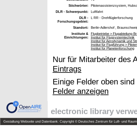
Stichwörter:
Pilotenassistenzsystem, Hubsc
DLR - Schwerpunkt:
Luftfahrt
DLR -
L RR - Drehflüglerforschung
Forschungsgebiet:
Standort:
Berlin-Adlershof , Braunschwei
Institute &
Flugbetriebe > Flugabteilung 
Einrichtungen:
Institut für Flugsystemtechnik
Institut für Aerodynamik und S
Institut für Flugführung > Pilot
Institut für Planetenforschung
Nur für Mitarbeiter des 
Eintrags
Einige Felder oben sind
Felder anzeigen
electronic library ver
Gestaltung Webseite und Datenbank: Copyright © Deutsches Zentrum für Luft- und Raumfa