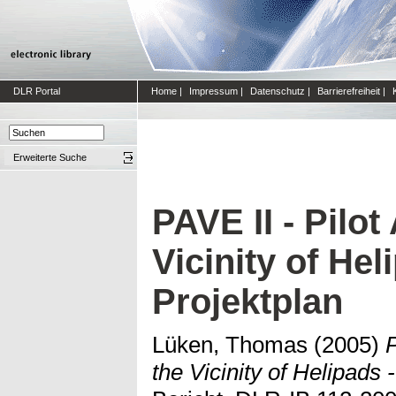
DLR Portal
Home
|
Impressum
|
Datenschutz
|
Barrierefreiheit
|
Erweiterte Suche
PAVE II - Pilot
Vicinity of Hel
Projektplan
Lüken, Thomas
(2005)
P
the Vicinity of Helipads 