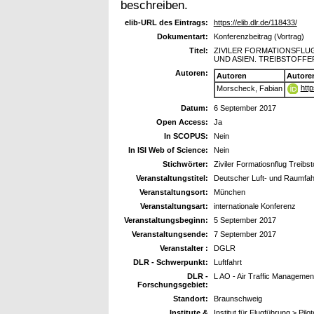
beschreiben.
elib-URL des Eintrags:
https://elib.dlr.de/118433/
Dokumentart:
Konferenzbeitrag (Vortrag)
Titel:
ZIVILER FORMATIONSFLU
UND ASIEN. TREIBSTOFF
Autoren:
Autoren
Autore
htt
Morscheck, Fabian
Datum:
6 September 2017
Open Access:
Ja
In SCOPUS:
Nein
In ISI Web of Science:
Nein
Stichwörter:
Ziviler Formatiosnflug Treibst
Veranstaltungstitel:
Deutscher Luft- und Raumfa
Veranstaltungsort:
München
Veranstaltungsart:
internationale Konferenz
Veranstaltungsbeginn:
5 September 2017
Veranstaltungsende:
7 September 2017
Veranstalter :
DGLR
DLR - Schwerpunkt:
Luftfahrt
DLR -
L AO - Air Traffic Managemen
Forschungsgebiet:
Standort:
Braunschweig
Institute &
Institut für Flugführung > Pil