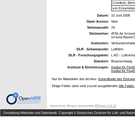
Czerlitzki, Ber
von Eckartsber
Datum:
10 Juni 2008
Open Access:
Nein
Seitenanzahl:
24
Stichwörter:
ATM, Air Ground
Ground Based D
Institution:
Verbundvorhab
DLR - Schwerpunkt:
Luftfahrt
DLR - Forschungsgebiet:
L AO - Luftverk
Standort:
Braunschweig
Institute & Einrichtungen:
Institut für Flu
Institut für Flug
Nur für Mitarbeiter des Archivs:
Kontrollseite des Eintrag
Einige Felder oben sind zurzeit ausgeblendet:
Alle Felder
electronic library verwendet
EPrints 3.3.12
Gestaltung Webseite und Datenbank: Copyright © Deutsches Zentrum für Luft- und Raumfa