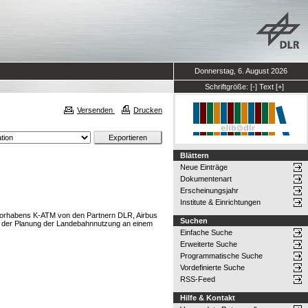
Donnerstag, 6. August 2026
Schriftgröße:
[-]
Text
[+]
Versenden
Drucken
Blättern
Neue Einträge
Dokumentenart
Erscheinungsjahr
Institute & Einrichtungen
dvorhabens K-ATM von den Partnern DLR, Airbus
Suchen
d der Planung der Landebahnnutzung an einem
Einfache Suche
Erweiterte Suche
Programmatische Suche
Vordefinierte Suche
RSS-Feed
Hilfe & Kontakt