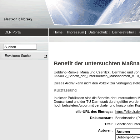
DLR Portal
Home
|
Impressum
|
Datenschutz
|
Barrierefreiheit
|
Erweiterte Suche
Benefit der untersuchten Maßn
Uebbing-Rumke, Maria
und
Czerlitzki, Bernhard
und
von
D5500.2_Benefit_der_untersuchten_Massnahmen_V1.0
Dieses Archiv kann nicht den Volltext zur Verfügung stell
Kurzfassung
In dieser Publikation sind die Benefits der untersuch
Deutschland und der TU Darmstadt durchgeführt wurde. 
hoch belasteten Airport mit vertikaler und horizontaler
elib-URL des Eintrags:
https://elib.dlr.d
Dokumentart:
Berichtsreihe (P
Titel:
Benefit der un
Autoren:
Autoren
Uebbing-Rumke