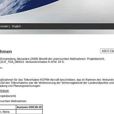
Kontakt
|
English
ahmen
 Eckartsberg, Alexandra
(2008)
Benefit der untersuchten Maßnahmen.
Projektbericht.
_DLR_TDA_080610. Verbundvorhaben K-ATM. 24 S.
en.
ten Maßnahmen für das Teilvorhaben KOPIM-Aircraft beschrieben, das im Rahmen des Verbun
Ziel des Teilvorhabens war die Verbesserung der Vorhersagbarkeit der Landezeitpunkte un
 Kopplung von Planungswerkzeugen
e/54544/
rojektbericht)
tersuchten Maßnahmen
Autoren-ORCID-iD
, Maria