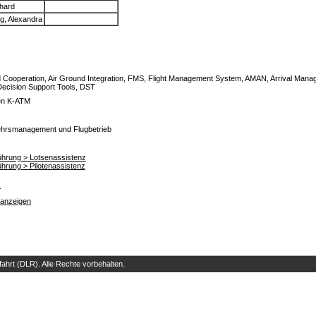
nhard
g, Alexandra
 Cooperation, Air Ground Integration, FMS, Flight Management System, AMAN, Arrival Man
ecision Support Tools, DST
en K-ATM
ehrsmanagement und Flugbetrieb
gführung > Lotsenassistenz
führung > Pilotenassistenz
s
 anzeigen
hrt (DLR). Alle Rechte vorbehalten.