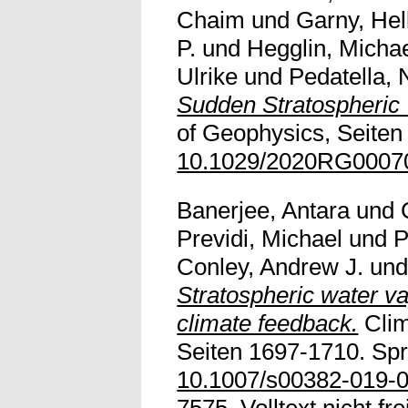
Chaim
und
Garny, Hel
P.
und
Hegglin, Micha
Ulrike
und
Pedatella, 
Sudden Stratospheric
of Geophysics, Seiten 
10.1029/2020RG0007
Banerjee, Antara
und
Previdi, Michael
und
P
Conley, Andrew J.
un
Stratospheric water va
climate feedback.
Clim
Seiten 1697-1710. Spri
10.1007/s00382-019-
7575. Volltext nicht fre