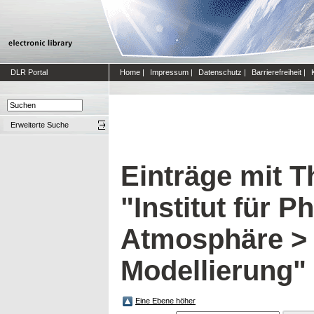
DLR Portal
Home
|
Impressum
|
Datenschutz
|
Barrierefreiheit
|
Erweiterte Suche
Einträge mit 
"Institut für P
Atmosphäre >
Modellierung"
Eine Ebene höher