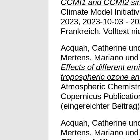
CCMI1 and CCMI2 sim
Climate Model Initiat
2023, 2023-10-03 - 20
Frankreich. Volltext nic
Acquah, Catherine
un
Mertens, Mariano
un
Effects of different em
tropospheric ozone an
Atmospheric Chemistr
Copernicus Publicati
(eingereichter Beitrag) 
Acquah, Catherine
un
Mertens, Mariano
un