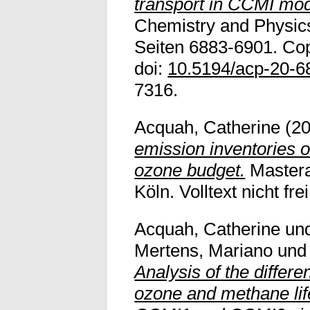
transport in CCMI mod
Chemistry and Physics
Seiten 6883-6901. Cop
doi:
10.5194/acp-20-6
7316.
Acquah, Catherine
(2
emission inventories o
ozone budget.
Masterar
Köln. Volltext nicht frei
Acquah, Catherine
un
Mertens, Mariano
un
Analysis of the differe
ozone and methane li