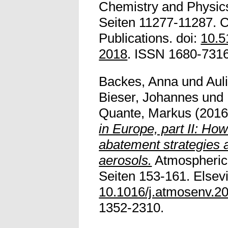
Chemistry and Physics
Seiten 11277-11287. 
Publications. doi:
10.5
2018
. ISSN 1680-7316
Backes, Anna
und
Aul
Bieser, Johannes
und
Quante, Markus
(201
in Europe, part II: H
abatement strategies 
aerosols.
Atmospheric
Seiten 153-161. Elsevi
10.1016/j.atmosenv.2
1352-2310.