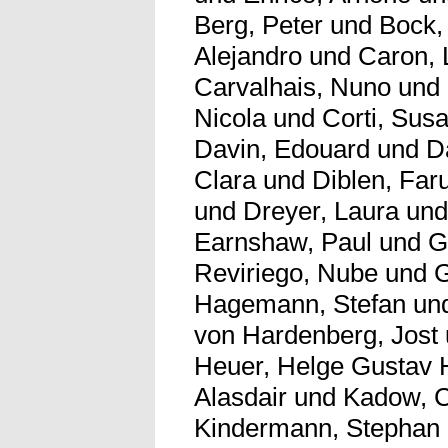
Berg, Peter
und
Bock,
Alejandro
und
Caron, 
Carvalhais, Nuno
und
Nicola
und
Corti, Sus
Davin, Edouard
und
D
Clara
und
Diblen, Far
und
Dreyer, Laura
un
Earnshaw, Paul
und
G
Reviriego, Nube
und
G
Hagemann, Stefan
un
von Hardenberg, Jost
Heuer, Helge Gustav 
Alasdair
und
Kadow, C
Kindermann, Stephan