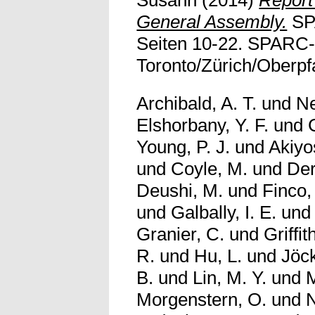
Susann
(2014)
Report
General Assembly.
SPA
Seiten 10-22. SPARC-o
Toronto/Zürich/Oberpf
Archibald, A. T.
und
Ne
Elshorbany, Y. F.
und
Young, P. J.
und
Akiyo
und
Coyle, M.
und
Der
Deushi, M.
und
Finco,
und
Galbally, I. E.
un
Granier, C.
und
Griffit
R.
und
Hu, L.
und
Jöck
B.
und
Lin, M. Y.
und
M
Morgenstern, O.
und
N