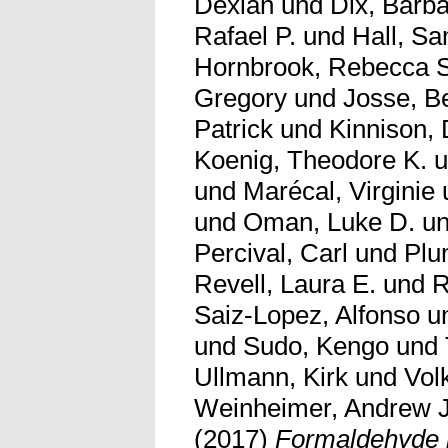
Dexian
und
Dix, Barb
Rafael P.
und
Hall, Sa
Hornbrook, Rebecca S
Gregory
und
Josse, B
Patrick
und
Kinnison, 
Koenig, Theodore K.
u
und
Marécal, Virginie
und
Oman, Luke D.
u
Percival, Carl
und
Plu
Revell, Laura E.
und
R
Saiz-Lopez, Alfonso
u
und
Sudo, Kengo
und
Ullmann, Kirk
und
Vol
Weinheimer, Andrew J
(2017)
Formaldehyde i