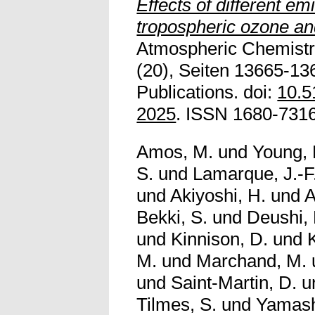
Effects of different em
tropospheric ozone an
Atmospheric Chemistr
(20), Seiten 13665-13
Publications. doi:
10.5
2025
. ISSN 1680-7316
Amos, M.
und
Young, 
S.
und
Lamarque, J.-F
und
Akiyoshi, H.
und
A
Bekki, S.
und
Deushi,
und
Kinnison, D.
und
M.
und
Marchand, M.
und
Saint-Martin, D.
u
Tilmes, S.
und
Yamashi