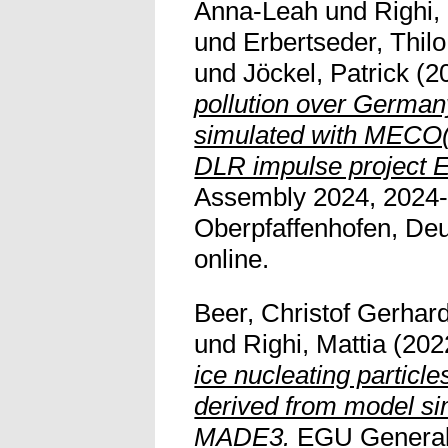
Anna-Leah
und
Righi,
und
Erbertseder, Thilo
und
Jöckel, Patrick
(2
pollution over German
simulated with MECO(
DLR impulse project 
Assembly 2024, 2024-
Oberpfaffenhofen, Deut
online.
Beer, Christof Gerhar
und
Righi, Mattia
(202
ice nucleating particle
derived from model s
MADE3.
EGU General 