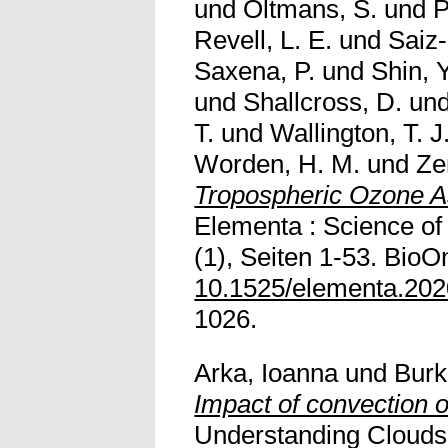
und
Oltmans, S.
und
P
Revell, L. E.
und
Saiz-
Saxena, P.
und
Shin, 
und
Shallcross, D.
un
T.
und
Wallington, T. J
Worden, H. M.
und
Ze
Tropospheric Ozone A
Elementa : Science of
(1), Seiten 1-53. BioOn
10.1525/elementa.202
1026.
Arka, Ioanna
und
Burk
Impact of convection on
Understanding Clouds 