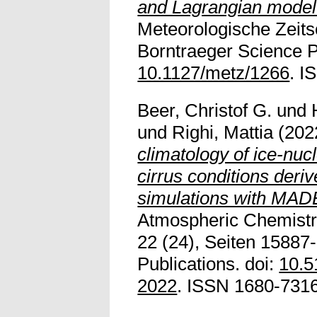
and Lagrangian model 
Meteorologische Zeitsc
Borntraeger Science Pu
10.1127/metz/1266
. I
Beer, Christof G.
und
und
Righi, Mattia
(202
climatology of ice-nuc
cirrus conditions deri
simulations with MA
Atmospheric Chemistr
22 (24), Seiten 15887
Publications. doi:
10.5
2022
. ISSN 1680-7316