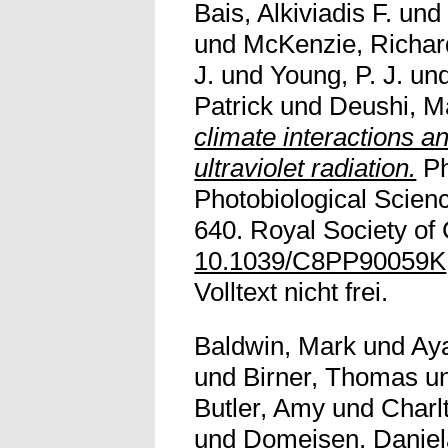
Bais, Alkiviadis F.
un
und
McKenzie, Richar
J.
und
Young, P. J.
un
Patrick
und
Deushi, M
climate interactions an
ultraviolet radiation.
Ph
Photobiological Scienc
640. Royal Society of 
10.1039/C8PP90059K
Volltext nicht frei.
Baldwin, Mark
und
Ay
und
Birner, Thomas
u
Butler, Amy
und
Charl
und
Domeisen, Daniel