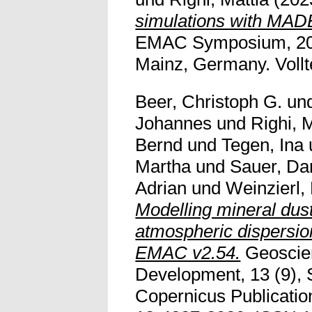
simulations with MAD
EMAC Symposium, 202
Mainz, Germany. Vollte
Beer, Christoph G.
un
Johannes
und
Righi, 
Bernd
und
Tegen, Ina
Martha
und
Sauer, Da
Adrian
und
Weinzierl,
Modelling mineral dus
atmospheric dispersi
EMAC v2.54.
Geoscien
Development, 13 (9), 
Copernicus Publicatio