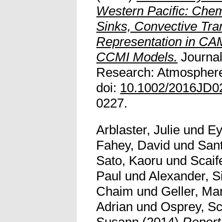
Western Pacific: Che
Sinks, Convective Tra
Representation in C
CCMI Models.
Journal
Research: Atmospheres
doi:
10.1002/2016JD0
0227.
Arblaster, Julie
und
Ey
Fahey, David
und
Sant
Sato, Kaoru
und
Scaif
Paul
und
Alexander, 
Chaim
und
Geller, Ma
Adrian
und
Osprey, Sc