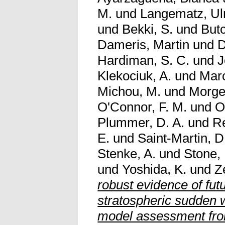
M.
und
Langematz, Ul
und
Bekki, S.
und
Butc
Dameris, Martin
und
D
Hardiman, S. C.
und
J
Klekociuk, A.
und
Mar
Michou, M.
und
Morge
O'Connor, F. M.
und
O
Plummer, D. A.
und
Re
E.
und
Saint-Martin, D
Stenke, A.
und
Stone, 
und
Yoshida, K.
und
Z
robust evidence of fut
stratospheric sudden 
model assessment fr