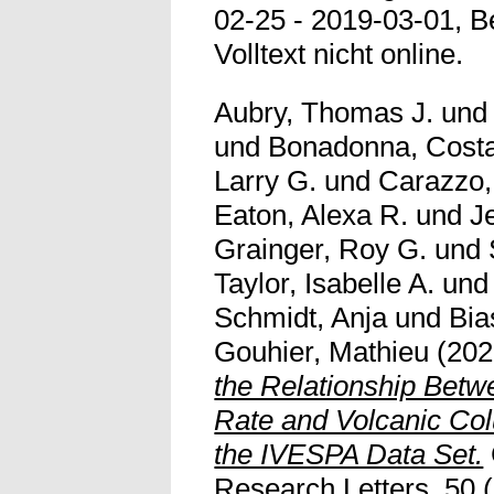
02-25 - 2019-03-01, Ber
Volltext nicht online.
Aubry, Thomas J.
un
und
Bonadonna, Cost
Larry G.
und
Carazzo,
Eaton, Alexa R.
und
J
Grainger, Roy G.
und
Taylor, Isabelle A.
un
Schmidt, Anja
und
Bia
Gouhier, Mathieu
(20
the Relationship Bet
Rate and Volcanic Co
the IVESPA Data Set.
Research Letters, 50 (