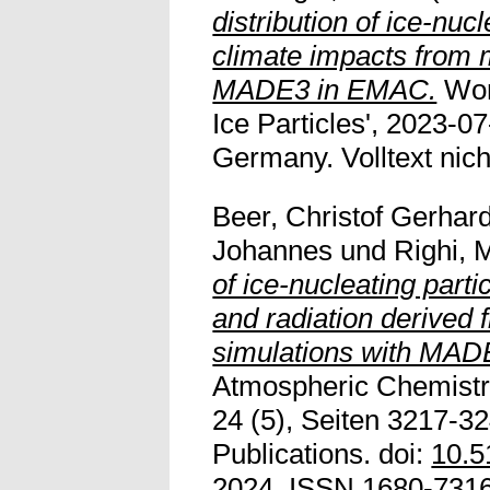
distribution of ice-nucl
climate impacts from 
MADE3 in EMAC.
Wor
Ice Particles', 2023-0
Germany. Volltext nich
Beer, Christof Gerhar
Johannes
und
Righi, 
of ice-nucleating parti
and radiation derived 
simulations with MA
Atmospheric Chemistr
24 (5), Seiten 3217-3
Publications. doi:
10.5
2024
. ISSN 1680-7316