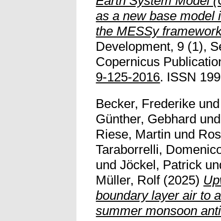
Earth System Model (
as a new base model i
the MESSy framework
Development, 9 (1), S
Copernicus Publicatio
9-125-2016
. ISSN 19
Becker, Frederike
un
Günther, Gebhard
un
Riese, Martin
und
Ros
Taraborrelli, Domenic
und
Jöckel, Patrick
un
Müller, Rolf
(2025)
Upw
boundary layer air to a
summer monsoon antic