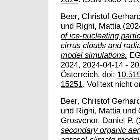
Beer, Christof Gerhar
und
Righi, Mattia
(202
of ice-nucleating parti
cirrus clouds and radi
model simulations.
EG
2024, 2024-04-14 - 20
Österreich. doi:
10.51
15251
. Volltext nicht o
Beer, Christof Gerhar
und
Righi, Mattia
und
Grosvenor, Daniel P.
(
secondary organic aero
aerosol-climate model