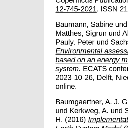
Copernicus Publicatio
12-745-2021
. ISSN 2
Baumann, Sabine
un
Matthes, Sigrun
und
A
Pauly, Peter
und
Sach
Environmental assessme
based on an energy m
system.
ECATS confer
2023-10-26, Delft, Nied
online.
Baumgaertner, A. J. G
und
Kerkweg, A.
und
H.
(2016)
Implementat