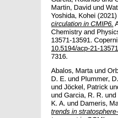
Martin, David
und
Wat
Yoshida, Kohei
(2021
circulation in CMIP6.
A
Chemistry and Physic
13571-13591. Copernic
10.5194/acp-21-1357
7316.
Abalos, Marta
und
Orb
D. E.
und
Plummer, D.
und
Jöckel, Patrick
un
und
Garcia, R. R.
un
K. A.
und
Dameris, Ma
trends in stratosphere