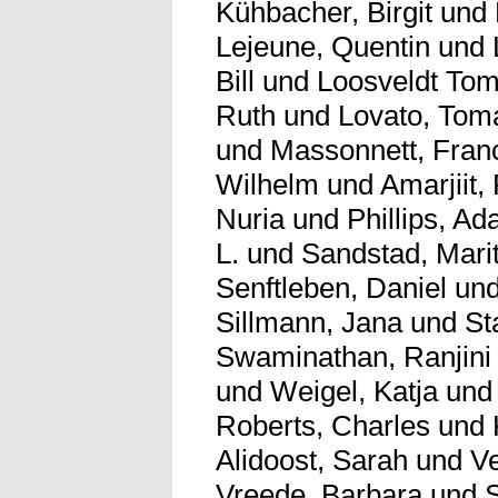
Kühbacher, Birgit
und
Lejeune, Quentin
und
Bill
und
Loosveldt Tom
Ruth
und
Lovato, Tom
und
Massonnett, Fran
Wilhelm
und
Amarjiit
Nuria
und
Phillips, A
L.
und
Sandstad, Mari
Senftleben, Daniel
un
Sillmann, Jana
und
St
Swaminathan, Ranjini
und
Weigel, Katja
un
Roberts, Charles
und
Alidoost, Sarah
und
Ve
Vreede, Barbara
und