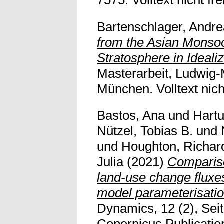
Bartenschlager, Andr
from the Asian Monsoo
Stratosphere in Ideali
Masterarbeit, Ludwig-
München. Volltext nich
Bastos, Ana
und
Hartu
Nützel, Tobias B.
und
und
Houghton, Richar
Julia
(2021)
Compariso
land-use change flux
model parameterisatio
Dynamics, 12 (2), Sei