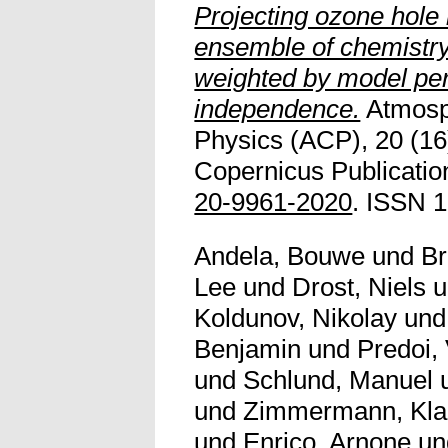
Projecting ozone hole
ensemble of chemistr
weighted by model pe
independence.
Atmosp
Physics (ACP), 20 (16
Copernicus Publicatio
20-9961-2020
. ISSN 
Andela, Bouwe
und
Br
Lee
und
Drost, Niels
u
Koldunov, Nikolay
un
Benjamin
und
Predoi, 
und
Schlund, Manuel
und
Zimmermann, Kla
und
Enrico, Arnone
u