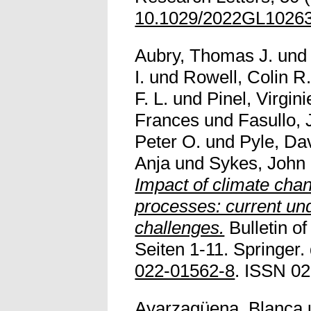
10.1029/2022GL1026
Aubry, Thomas J.
un
I.
und
Rowell, Colin R
F. L.
und
Pinel, Virgini
Frances
und
Fasullo,
Peter O.
und
Pyle, Da
Anja
und
Sykes, John
Impact of climate cha
processes: current un
challenges.
Bulletin of
Seiten 1-11. Springer.
022-01562-8
. ISSN 0
Ayarzagüena, Blanca